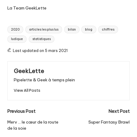
La Team GeekLette
Tags:
2020
articles les plus lus
bilan
blog
chiffres
ludique
statistiques
Last updated on 5 mars 2021
GeekLette
Pipelette & Geek à temps plein
View All Posts
Post
Previous Post
Next Post
navigation
Merv … le cœur de la route
Super Fantasy Brawl
de la soie