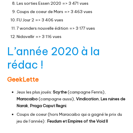
Les sorties Essen 2020
=> 3 471 vues
Coups de coeur de Mars
=> 3 463 vues
FIJ Jour 2
=> 3 406 vues
7 wonders nouvelle édition
=> 3 177 vues
Nidavellir
=> 3 116 vues
L’année 2020 à la
rédac !
GeekLette
Jeux les plus joués:
Scythe
(campagne Fenris),
Maracaibo
(campagne aussi),
Vindication
,
Les ruines de
Narak
,
Praga Caput Regni
.
Coups de coeur (hors Maracaibo qui a gagné le prix du
jeu de l’année) :
Feudum
et
Empires of the Void II