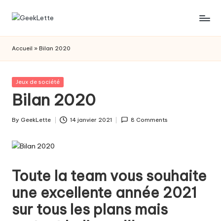
Skip
G
blog
to
sur
content
e
Accueil
»
Bilan 2020
les
e
jeux
de
k
Posted
Jeux de société
société
in
Bilan 2020
L
e
By
GeekLette
14 janvier 2021
8 Comments
Posted
t
by
t
e
Toute la team vous souhaite
une excellente année 2021
sur tous les plans mais