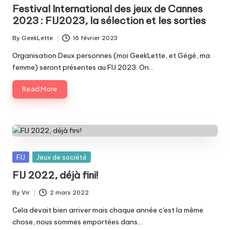
in
Festival International des jeux de Cannes
2023 : FIJ2023, la sélection et les sorties
By
GeekLette
16 février 2023
Posted
by
Organisation Deux personnes (moi GeekLette, et Gégé, ma
femme) seront présentes au FIJ 2023. On…
Read More
Posted
FIJ
Jeux de société
in
FIJ 2022, déjà fini!
By
Vir
2 mars 2022
Posted
by
Cela devait bien arriver mais chaque année c'est la même
chose, nous sommes emportées dans…