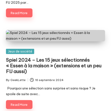
FIJ 2025 par…
Read More
Posted
Jeux de société
in
Spiel 2024 – Les 15 jeux sélectionnés
« Essen à la maison » (extensions et un peu
FIJ aussi)
By
GeekLette
16 septembre 2024
Posted
by
Pourquoi une sélection sans surprise et sans risque ? Je
spoile de suite avec…
Read More