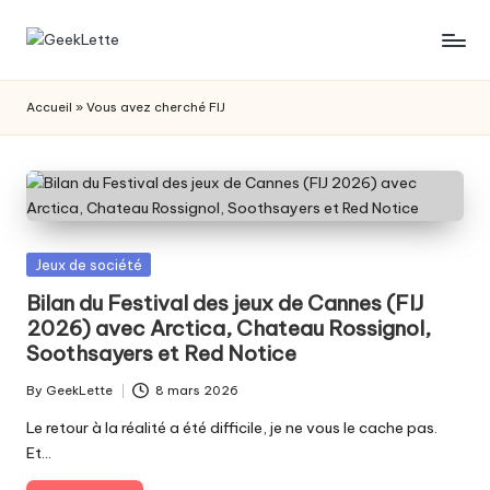
Skip
G
blog
to
sur
content
e
Accueil
»
Vous avez cherché FIJ
les
e
jeux
de
k
société
L
e
Posted
Jeux de société
t
in
Bilan du Festival des jeux de Cannes (FIJ
2026) avec Arctica, Chateau Rossignol,
t
Soothsayers et Red Notice
e
By
GeekLette
8 mars 2026
Posted
by
Le retour à la réalité a été difficile, je ne vous le cache pas.
Et…