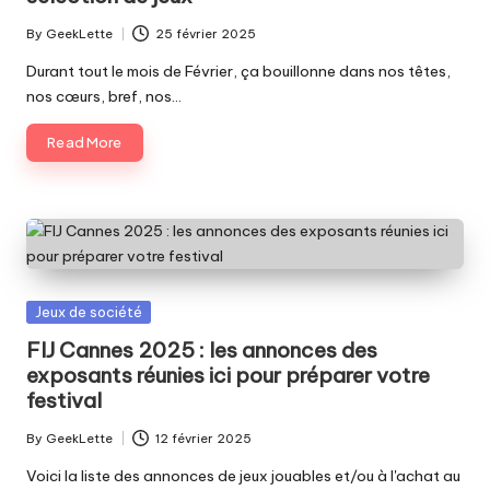
By
GeekLette
25 février 2025
Posted
by
Durant tout le mois de Février, ça bouillonne dans nos têtes,
nos cœurs, bref, nos…
Read More
Posted
Jeux de société
in
FIJ Cannes 2025 : les annonces des
exposants réunies ici pour préparer votre
festival
By
GeekLette
12 février 2025
Posted
by
Voici la liste des annonces de jeux jouables et/ou à l'achat au