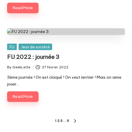
Read More
Posted
FIJ
Jeux de société
in
FIJ 2022 : journée 3
By
GeekLette
27 février 2022
Posted
by
3ème journée ! On est claqué ! On veut rentrer ! Mais on aime
jouer…
Read More
Pagination
1
2
3
…
11
NEXT
PAGE