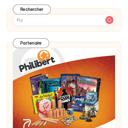
des
publications
Rechercher
Partenaire