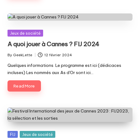
Posted
Jeux de société
in
A quoi jouer à Cannes ? FIJ 2024
By
GeekLette
12 février 2024
Posted
by
Quelques informations Le programme est ici (dédicaces
incluses) Les nommés aux As d'Or sont ici…
Read More
Posted
FIJ
Jeux de société