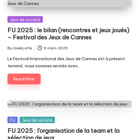
Posted
Jeux de société
in
FIJ 2025 : le bilan (rencontres et jeux joués)
– Festival des Jeux de Cannes
By
GeekLette
6 mars 2025
Posted
by
Le Festival International des Jeux de Cannes est à présent
terminé, nous sommes rentrés avec…
Read More
Posted
FIJ
Jeux de société
in
FIJ 2025 : l’organisation de la team et la
sélection de jeux