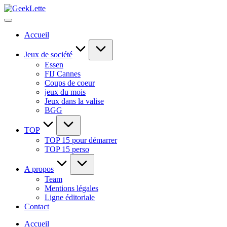
Skip
GeekLette
to
blog
content
sur
Accueil
les
jeux
de
Jeux de société
société
Essen
FIJ Cannes
Coups de coeur
jeux du mois
Jeux dans la valise
BGG
TOP
TOP 15 pour démarrer
TOP 15 perso
A propos
Team
Mentions légales
Ligne éditoriale
Contact
Accueil