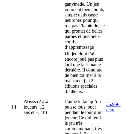
ganymede. Un jeu
vraiment bien abouti,
simple mais casse
neurones pour qui
n’a pas l’habitude, ce
qui promet de belles
parties et une belle
courbe
d’apprentissage
Un jeu dont j’ai
encore joué pas plus
tard que la semaine
dernière. Il continue
de bien tourner à la
maison et j’ai 2
éditions spéciales
d’ailleurs.
Abyss
(2 à 4
J’aime le fait qu’on
35,95€
14
joueurs, 12
puisse tous jouer
neuf
ans et +, 1h)
pendant le tour d’un
joueur. Ce qui rend
le jeu très
communiquant, très
interactif. Et