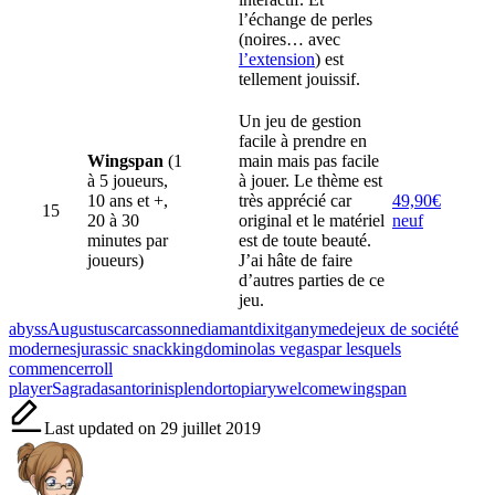
l’échange de perles
(noires… avec
l’extension
) est
tellement jouissif.
Un jeu de gestion
facile à prendre en
Wingspan
(1
main mais pas facile
à 5 joueurs,
à jouer. Le thème est
10 ans et +,
très apprécié car
49,90€
15
20 à 30
original et le matériel
neuf
minutes par
est de toute beauté.
joueurs)
J’ai hâte de faire
d’autres parties de ce
jeu.
Tags:
abyss
Augustus
carcassonne
diamant
dixit
ganymede
jeux de société
modernes
jurassic snack
kingdomino
las vegas
par lesquels
commencer
roll
player
Sagrada
santorini
splendor
topiary
welcome
wingspan
Last updated on 29 juillet 2019