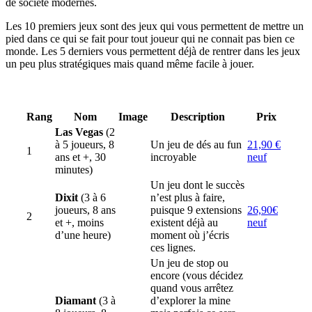
de société modernes.
Les 10 premiers jeux sont des jeux qui vous permettent de mettre un
pied dans ce qui se fait pour tout joueur qui ne connait pas bien ce
monde. Les 5 derniers vous permettent déjà de rentrer dans les jeux
un peu plus stratégiques mais quand même facile à jouer.
Rang
Nom
Image
Description
Prix
Las Vegas
(2
à 5 joueurs, 8
Un jeu de dés au fun
21,90 €
1
ans et +, 30
incroyable
neuf
minutes)
Un jeu dont le succès
Dixit
(3 à 6
n’est plus à faire,
joueurs, 8 ans
puisque 9 extensions
26,90€
2
et +, moins
existent déjà au
neuf
d’une heure)
moment où j’écris
ces lignes.
Un jeu de stop ou
encore (vous décidez
quand vous arrêtez
Diamant
(3 à
d’explorer la mine