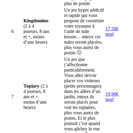
plus de points
Un jeu hyper addictif
et rapide qui vous
Kingdomino
propose de construire
(2 à 4
votre royaume à
17,50€
6
joueurs, 8 ans
l’aide de tuile
neuf
et +, moins
terrain… mieux ces
d’une heure)
tuiles seront placées,
plus vous aurez de
points 🙂
Un jeu que
j’affectionne
particulièrement.
Vous allez devoir
placer vos visiteurs
Topiary
(2 à
(petits personnages)
4 joueurs, 8
dans les allées d’un
19,90€
7
ans et +,
jardin, mieux ils
neuf
moins d’une
seront placés pour
heure)
voir les topiaires,
plus vous aurez de
points. Et le plus
jouissif c’est quand
vous gâchez la vue