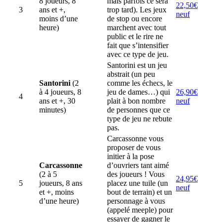
8 joueurs, 8
mais parfois ce sera
22,50€
3
ans et +,
trop tard). Les jeux
neuf
moins d’une
de stop ou encore
heure)
marchent avec tout
public et le rire ne
fait que s’intensifier
avec ce type de jeu.
Santorini est un jeu
abstrait (un peu
Santorini
(2
comme les échecs, le
à 4 joueurs, 8
jeu de dames…) qui
26,90€
4
ans et +, 30
plait à bon nombre
neuf
minutes)
de personnes que ce
type de jeu ne rebute
pas.
Carcassonne vous
proposer de vous
initier à la pose
Carcassonne
d’ouvriers tant aimé
(2 à 5
des joueurs ! Vous
24,95€
5
joueurs, 8 ans
placez une tuile (un
neuf
et +, moins
bout de terrain) et un
d’une heure)
personnage à vous
(appelé meeple) pour
essayer de gagner le