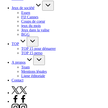
Jeux de société
Essen
FIJ Cannes
Coups de coeur
jeux du mois
Jeux dans la valise
BGG
TOP
TOP 15 pour démarrer
TOP 15 perso
A propos
Team
Mentions légales
Ligne éditoriale
Contact
X
Facebook
Instagram