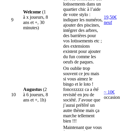
lotissements dans un
quartier chic à l’aide
Welcome
(1
de votre stylo :
à x joueurs, 8
19,50€
9
indiquer les numéros,
ans et +, 30
neuf
ajouter des piscines,
minutes)
intégrer des arbres,
des barrières pour
vos lotissements etc ;
des extensions
existent pour ajouter
du fun comme les
oeufs de paques.
On oublie trop
souvent ce jeu mais
si vous aimez le
bingo et le loto !
Augustus
(2
foncezzzzz ca a été
~ 10€
10
à 6 joueurs, 8
revisité en jeu de
occasion
ans et +, 1h)
société. J’avoue que
j’aurai préféré un
autre thème mais ça
marche tellement
bien !!!
Maintenant que vous