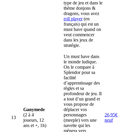
type de jeu et dans le
thème donjons &
dragons, vous avez
roll player
(en
français) qui est un
must have quand on
veut commencer
dans les jeux de
stratégie.
Un must have dans
le monde ludique.
On le compare à
Splendor pour sa
facilité
d’apprentissage des
règles et sa
profondeur de jeu. Il
a tout d’un grand et
vous propose de
Ganymede
déplacer vos
(2 à 4
personnages
26,95€
13
joueurs, 12
(meeple) vers une
neuf
ans et +, 1h)
navette qui les
mènera vers