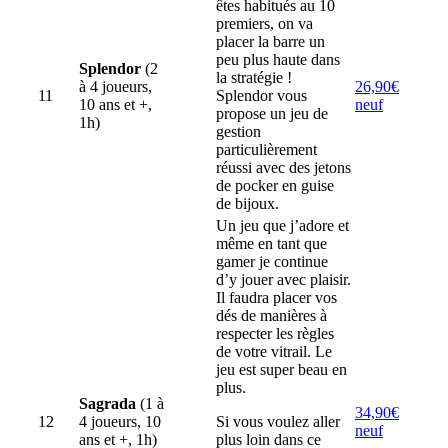
êtes habitués au 10
premiers, on va
placer la barre un
peu plus haute dans
Splendor
(2
la stratégie !
à 4 joueurs,
26,90€
11
Splendor vous
10 ans et +,
neuf
propose un jeu de
1h)
gestion
particulièrement
réussi avec des jetons
de pocker en guise
de bijoux.
Un jeu que j’adore et
même en tant que
gamer je continue
d’y jouer avec plaisir.
Il faudra placer vos
dés de manières à
respecter les règles
de votre vitrail. Le
jeu est super beau en
plus.
Sagrada
(1 à
34,90€
12
4 joueurs, 10
Si vous voulez aller
neuf
ans et +, 1h)
plus loin dans ce