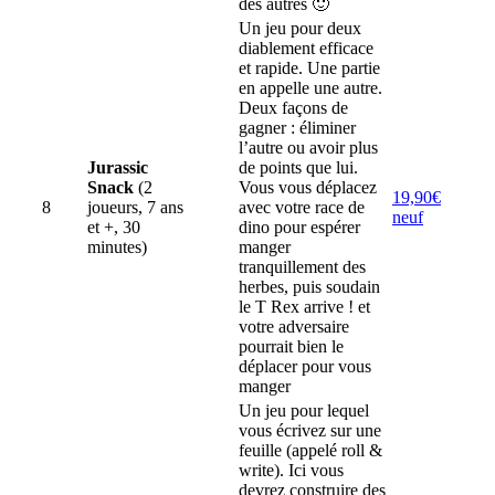
des autres 🙂
Un jeu pour deux
diablement efficace
et rapide. Une partie
en appelle une autre.
Deux façons de
gagner : éliminer
l’autre ou avoir plus
Jurassic
de points que lui.
Snack
(2
Vous vous déplacez
19,90€
8
joueurs, 7 ans
avec votre race de
neuf
et +, 30
dino pour espérer
minutes)
manger
tranquillement des
herbes, puis soudain
le T Rex arrive ! et
votre adversaire
pourrait bien le
déplacer pour vous
manger
Un jeu pour lequel
vous écrivez sur une
feuille (appelé roll &
write). Ici vous
devrez construire des