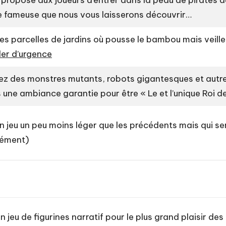
propose aux joueurs d’entrer dans la peau de pirates dé
île fameuse que nous vous laisserons découvrir…
des parcelles de jardins où pousse le bambou mais veill
der d’urgence
uez des monstres mutants, robots gigantesques et autre
 une ambiance garantie pour être « Le et l’unique Roi d
Un jeu un peu moins léger que les précédents mais qui s
mément)
Un jeu de figurines narratif pour le plus grand plaisir de