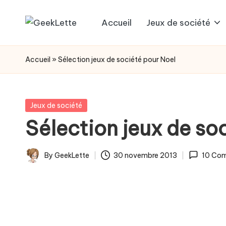
Accueil
Jeux de société
Skip
G
blog
to
sur
e
content
Accueil
»
Sélection jeux de société pour Noel
les
e
jeux
de
k
Posted
Jeux de société
société
in
Sélection jeux de so
L
e
By
GeekLette
30 novembre 2013
10 Co
Posted
t
by
t
e