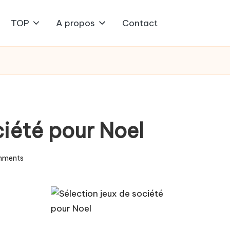
TOP
A propos
Contact
ciété pour Noel
mments