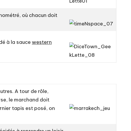
onométré, où chacun doit
 dé à la sauce
western
tres. A tour de rôle,
rse, le marchand doit
nier tapis est posé, on