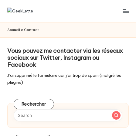
Skip
G
blog
to
sur
content
e
Accueil
»
Contact
les
e
jeux
de
k
Vous pouvez me contacter via les réseaux
société
sociaux sur
Twitter
,
Instagram
ou
L
Facebook
e
J’ai supprimé le formulaire car j’ai trop de spam (malgré les
t
plugins)
t
e
Rechercher