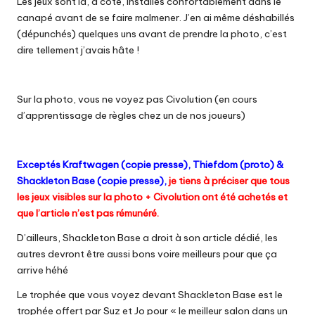
Les jeux sont là, à côté, installés confortablement dans le
canapé avant de se faire malmener. J’en ai même déshabillés
(dépunchés) quelques uns avant de prendre la photo, c’est
dire tellement j’avais hâte !
Sur la photo, vous ne voyez pas Civolution (en cours
d’apprentissage de règles chez un de nos joueurs)
Exceptés Kraftwagen (copie presse), Thiefdom (proto) &
Shackleton Base (copie presse),
je tiens à préciser que tous
les jeux visibles sur la photo + Civolution ont été achetés et
que l’article n’est pas rémunéré.
D’ailleurs, Shackleton Base a droit à
son article dédié
, les
autres devront être aussi bons voire meilleurs pour que ça
arrive héhé
Le trophée que vous voyez devant Shackleton Base est le
trophée offert par Suz et Jo pour « le meilleur salon dans un