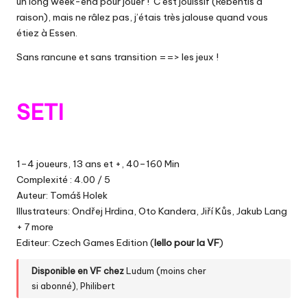
un long week-end pour jouer ! C’est jouissif (Rebentis a
raison), mais ne râlez pas, j’étais très jalouse quand vous
étiez à Essen.
Sans rancune et sans transition ==> les jeux !
SETI
1–4 joueurs, 13 ans et +, 40–160 Min
Complexité : 4.00 / 5
Auteur: Tomáš Holek
Illustrateurs: Ondřej Hrdina, Oto Kandera, Jiří Kůs, Jakub Lang
+ 7 more
Editeur: Czech Games Edition (
Iello pour la VF
)
Disponible en VF chez
Ludum
(moins cher
si
abonné
)
,
Philibert