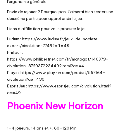
l’ergonomie générale.
Envie de rejouer ? Pourquoi pas. J’aimerai bien tester une
deuxième partie pour approfondir le jeu.
Liens d’affiliation pour vous procurer le jeu :
Ludum :
https://www.ludum.fr/jeux-de-societe-
expert/civolution-7749?aff=48
Philibert :
https://www.philibertnet.com/fr/matagot/140979-
civolution-3760372234492.html?ae=4
Playin:
https://www.play-in.com/produit/567164-
civolution?ae=430
Esprit Jeu :
https://www.espritjeu.com/civolution.html?
ae=49
Phoenix New Horizon
1–4 joueurs, 14 ans et +, 60–120 Min