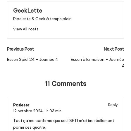
GeekLette
Pipelette & Geek à temps plein
View All Posts
Post
Previous Post
Next Post
navigation
Essen Spiel 24 – Journée 4
Essen à la maison – Journée
2
11 Comments
Patleser
Reply
12 octobre 2024,
1 h 03 min
Tout ça me confirme que seul SETI m’attire réellement
parmi ces quatre,