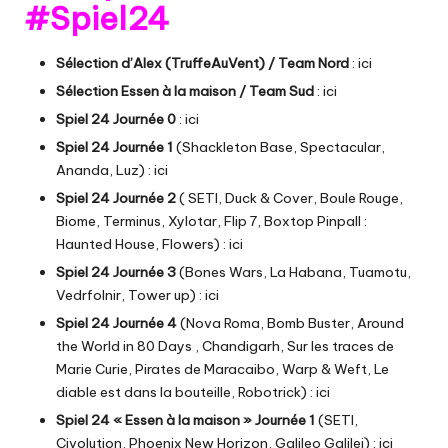
#Spiel24
Sélection d’Alex (TruffeAuVent) / Team Nord
:
ici
Sélection Essen à la maison / Team Sud
:
ici
Spiel 24 Journée 0
:
ici
Spiel 24 Journée 1
(Shackleton Base, Spectacular,
Ananda, Luz) :
ici
Spiel 24 Journée 2
( SETI, Duck & Cover, Boule Rouge,
Biome, Terminus, Xylotar, Flip 7, Boxtop Pinpall :
Haunted House, Flowers) :
ici
Spiel 24 Journée 3
(Bones Wars, La Habana, Tuamotu,
Vedrfolnir, Tower up) :
ici
Spiel 24 Journée 4
(Nova Roma, Bomb Buster, Around
the World in 80 Days , Chandigarh, Sur les traces de
Marie Curie, Pirates de Maracaibo, Warp & Weft, Le
diable est dans la bouteille, Robotrick) :
ici
Spiel 24 « Essen à la maison » Journée 1
(SETI,
Civolution, Phoenix New Horizon, Galileo Galilei) :
ici