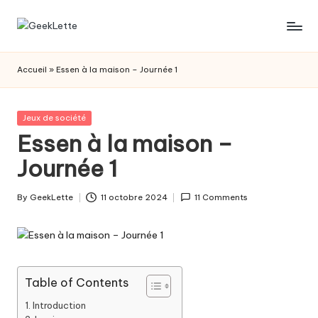
Skip
G
blog
to
sur
content
e
Accueil
»
Essen à la maison – Journée 1
les
e
jeux
de
k
Posted
Jeux de société
société
in
Essen à la maison –
L
Journée 1
e
t
By
GeekLette
11 octobre 2024
11 Comments
Posted
t
by
e
Table of Contents
Introduction