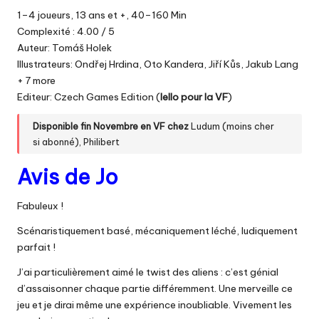
1–4 joueurs, 13 ans et +, 40–160 Min
Complexité : 4.00 / 5
Auteur: Tomáš Holek
Illustrateurs: Ondřej Hrdina, Oto Kandera, Jiří Kůs, Jakub Lang
+ 7 more
Editeur: Czech Games Edition (
Iello pour la VF
)
Disponible fin Novembre en VF chez
Ludum
(moins cher
si
abonné
)
,
Philibert
Avis de Jo
Fabuleux !
Scénaristiquement basé, mécaniquement léché, ludiquement
parfait !
J’ai particulièrement aimé le twist des aliens : c’est génial
d’assaisonner chaque partie différemment. Une merveille ce
jeu et je dirai même une expérience inoubliable. Vivement les