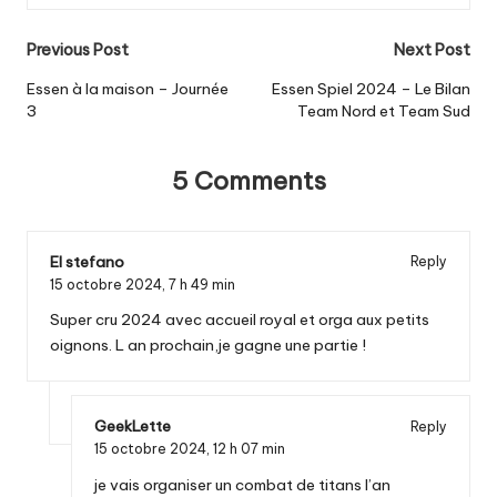
Post
Previous Post
Next Post
navigation
Essen à la maison – Journée
Essen Spiel 2024 – Le Bilan
3
Team Nord et Team Sud
5 Comments
El stefano
Reply
15 octobre 2024,
7 h 49 min
Super cru 2024 avec accueil royal et orga aux petits
oignons. L an prochain,je gagne une partie !
GeekLette
Reply
15 octobre 2024,
12 h 07 min
je vais organiser un combat de titans l’an