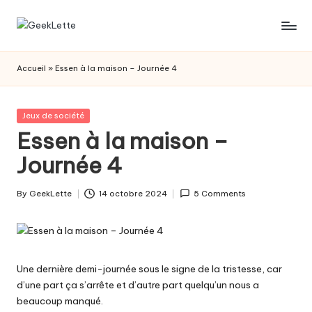
Skip
G
blog
to
sur
content
e
Accueil
»
Essen à la maison – Journée 4
les
e
jeux
de
k
Posted
Jeux de société
société
in
Essen à la maison –
L
Journée 4
e
t
By
GeekLette
14 octobre 2024
5 Comments
Posted
t
by
e
Une dernière demi-journée sous le signe de la tristesse, car
d’une part ça s’arrête et d’autre part quelqu’un nous a
beaucoup manqué.