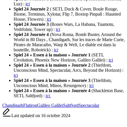
Luz) :
ici
Spiel 24 Journée 2
( SETI, Duck & Cover, Boule Rouge,
Biome, Terminus, Xylotar, Flip 7, Boxtop Pinpall : Haunted
House, Flowers) :
ici
Spiel 24 Journée 3
(Bones Wars, La Habana, Tuamotu,
Vedrfolnir, Tower up) :
ici
Spiel 24 Journée 4
(Nova Roma, Bomb Buster, Around the
World in 80 Days , Chandigarh, Sur les traces de Marie Curie,
Pirates de Maracaibo, Warp & Weft, Le diable est dans la
bouteille, Robotrick) :
ici
Spiel 24 « Essen à la maison » Journée 1
(SETI,
Civolution, Phoenix New Horizon, Galileo Galilei) :
ici
Spiel 24 « Essen à la maison » Journée 2
(Thiefdom,
Unconscious Mind, Spectacular, Arcs, Beyond the Horizon) :
ici
Spiel 24 « Essen à la maison » Journée 3
(Thiefdom,
Unconscious Mind, Minos, Resurgence) :
ici
Spiel 24 « Essen à la maison » Journée 4
(Shackleton Base,
SETI, Saltfjord) :
ici
Tags:
Chandigarh
Flatiron
Galileo Galilei
Saltfjord
Spectacular
Last updated on 16 octobre 2024