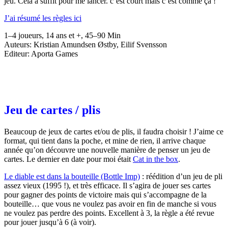
jeu. Cela a suffit pour me lancer. c’est court mais c’est comme ça !
J’ai résumé les règles ici
1–4 joueurs, 14 ans et +, 45–90 Min
Auteurs: Kristian Amundsen Østby, Eilif Svensson
Editeur: Aporta Games
Jeu de cartes / plis
Beaucoup de jeux de cartes et/ou de plis, il faudra choisir ! J’aime ce
format, qui tient dans la poche, et mine de rien, il arrive chaque
année qu’on découvre une nouvelle manière de penser un jeu de
cartes. Le dernier en date pour moi était
Cat in the box
.
Le diable est dans la bouteille (Bottle Imp)
: réédition d’un jeu de pli
assez vieux (1995 !), et très efficace. Il s’agira de jouer ses cartes
pour gagner des points de victoire mais qui s’accompagne de la
bouteille… que vous ne voulez pas avoir en fin de manche si vous
ne voulez pas perdre des points. Excellent à 3, la règle a été revue
pour jouer jusqu’à 6 (à voir).