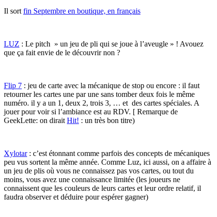
Il sort
fin Septembre en boutique, en français
LUZ
: Le pitch » un jeu de pli qui se joue à l’aveugle » ! Avouez
que ça fait envie de le découvrir non ?
Flip 7
: jeu de carte avec la mécanique de stop ou encore : il faut
retourner les cartes une par une sans tomber deux fois le même
numéro. il y a un 1, deux 2, trois 3, … et des cartes spéciales. A
jouer pour voir si l’ambiance est au RDV. [ Remarque de
GeekLette: on dirait
Hit!
: un très bon titre)
Xylotar
: c’est étonnant comme parfois des concepts de mécaniques
peu vus sortent la même année. Comme Luz, ici aussi, on a affaire à
un jeu de plis où vous ne connaissez pas vos cartes, ou tout du
moins, vous avez une connaissance limitée (les joueurs ne
connaissent que les couleurs de leurs cartes et leur ordre relatif, il
faudra observer et déduire pour espérer gagner)