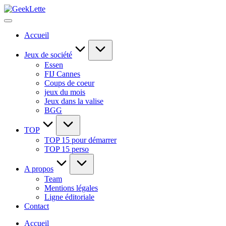
Skip
GeekLette
to
blog
content
sur
Accueil
les
jeux
de
Jeux de société
société
Essen
FIJ Cannes
Coups de coeur
jeux du mois
Jeux dans la valise
BGG
TOP
TOP 15 pour démarrer
TOP 15 perso
A propos
Team
Mentions légales
Ligne éditoriale
Contact
Accueil