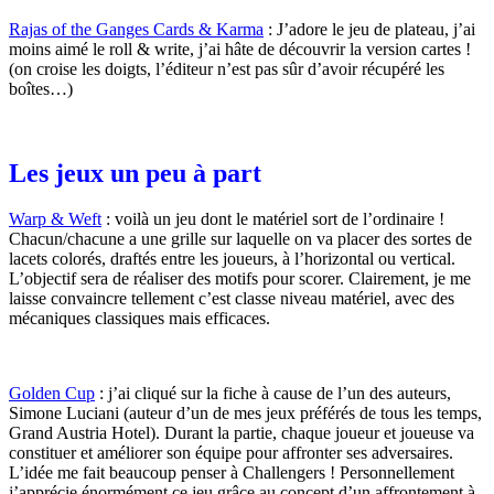
Rajas of the Ganges Cards & Karma
: J’adore le jeu de plateau, j’ai
moins aimé le roll & write, j’ai hâte de découvrir la version cartes !
(on croise les doigts, l’éditeur n’est pas sûr d’avoir récupéré les
boîtes…)
Les jeux un peu à part
Warp & Weft
: voilà un jeu dont le matériel sort de l’ordinaire !
Chacun/chacune a une grille sur laquelle on va placer des sortes de
lacets colorés, draftés entre les joueurs, à l’horizontal ou vertical.
L’objectif sera de réaliser des motifs pour scorer. Clairement, je me
laisse convaincre tellement c’est classe niveau matériel, avec des
mécaniques classiques mais efficaces.
Golden Cup
: j’ai cliqué sur la fiche à cause de l’un des auteurs,
Simone Luciani (auteur d’un de mes jeux préférés de tous les temps,
Grand Austria Hotel). Durant la partie, chaque joueur et joueuse va
constituer et améliorer son équipe pour affronter ses adversaires.
L’idée me fait beaucoup penser à Challengers ! Personnellement
j’apprécie énormément ce jeu grâce au concept d’un affrontement à