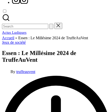
Search
for:
Actus Ludiques
Accueil
»
Essen : Le Millésime 2024 de TruffeAuVent
Posted
Jeux de société
in
Essen : Le Millésime 2024 de
TruffeAuVent
Posted
By
truffeauvent
by