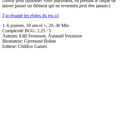
choisir pour optimiser votre placement, en prenant le risque de
laisser passer un élément qui ne reviendra peut être jamais:)
J’ai résumé les règles du jeu ici
1–6 joueurs, 10 ans et +, 20–30 Min
Complexité BGG: 2.25 / 5
Auteurs: Eilif Svensson, Åsmund Svensson
Illustrateur: Gjermund Bohne
Editeur: Chilifox Games