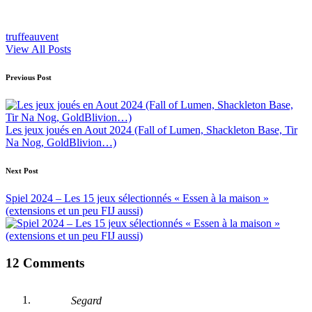
truffeauvent
View All Posts
Post
Previous Post
navigation
Les jeux joués en Aout 2024 (Fall of Lumen, Shackleton Base, Tir
Na Nog, GoldBlivion…)
Next Post
Spiel 2024 – Les 15 jeux sélectionnés « Essen à la maison »
(extensions et un peu FIJ aussi)
12 Comments
Segard