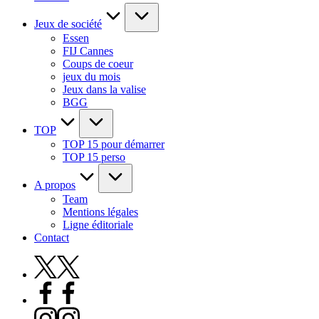
Jeux de société
Essen
FIJ Cannes
Coups de coeur
jeux du mois
Jeux dans la valise
BGG
TOP
TOP 15 pour démarrer
TOP 15 perso
A propos
Team
Mentions légales
Ligne éditoriale
Contact
X
Facebook
Instagram