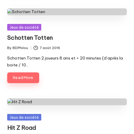
Posted
Jeux de société
in
Schotten Totten
By
BDPhilou
7 août 2016
Posted
by
Schotten Totten 2 joueurs 8 ans et + 20 minutes (d’après la
boite / 10…
Read More
Posted
Jeux de société
in
Hit Z Road