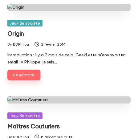
Posted
Jeux de société
in
Origin
By
BDPhilou
2 février 2014
Posted
by
Introduction : Il y a 2 mois de cela, GeekLette m’envoyait un
email : « Philippe, je suis…
Read More
Posted
Jeux de société
in
Maîtres Couturiers
By
BDPhilou
8 décembre 2013