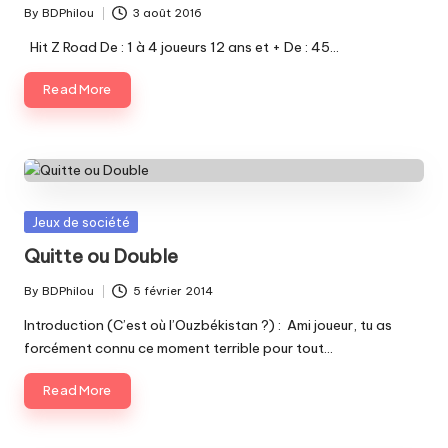
By
BDPhilou
3 août 2016
Posted
by
Hit Z Road De : 1 à 4 joueurs 12 ans et + De : 45…
Read More
Posted
Jeux de société
in
Quitte ou Double
By
BDPhilou
5 février 2014
Posted
by
Introduction (C’est où l’Ouzbékistan ?) : Ami joueur, tu as
forcément connu ce moment terrible pour tout…
Read More