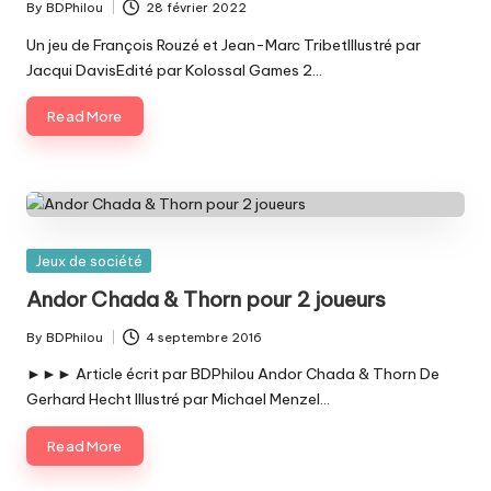
By
BDPhilou
28 février 2022
Posted
by
Un jeu de François Rouzé et Jean-Marc TribetIllustré par
Jacqui DavisEdité par Kolossal Games 2…
Read More
Posted
Jeux de société
in
Andor Chada & Thorn pour 2 joueurs
By
BDPhilou
4 septembre 2016
Posted
by
►►► Article écrit par BDPhilou Andor Chada & Thorn De
Gerhard Hecht Illustré par Michael Menzel…
Read More