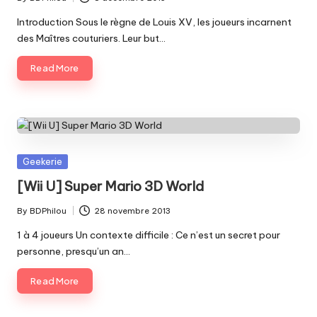
Posted
by
Introduction Sous le règne de Louis XV, les joueurs incarnent
des Maîtres couturiers. Leur but…
Read More
Posted
Geekerie
in
[Wii U] Super Mario 3D World
By
BDPhilou
28 novembre 2013
Posted
by
1 à 4 joueurs Un contexte difficile : Ce n’est un secret pour
personne, presqu’un an…
Read More