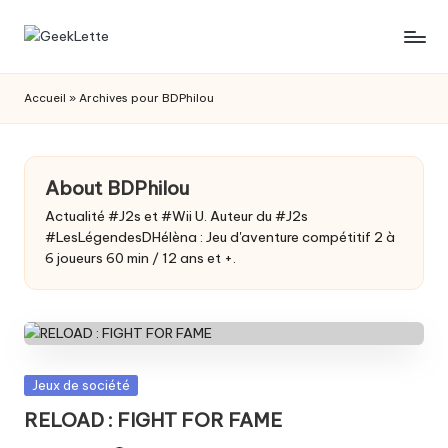
Skip
G
blog
to
sur
content
e
Accueil
»
Archives pour BDPhilou
les
e
jeux
de
k
société
About BDPhilou
L
Actualité #J2s et #Wii U. Auteur du #J2s
e
#LesLégendesDHélèna : Jeu d'aventure compétitif 2 à
6 joueurs 60 min / 12 ans et +.
t
t
e
Posted
Jeux de société
in
RELOAD : FIGHT FOR FAME