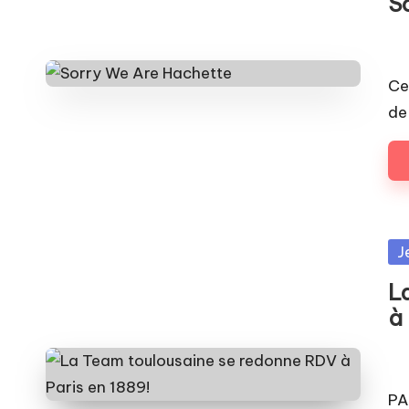
S
Pos
by
Ce
de
Po
J
in
L
à 
Pos
by
PA