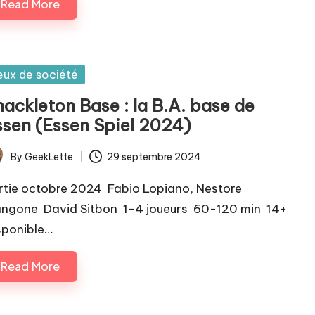
Read More
sted
eux de société
hackleton Base : la B.A. base de
ssen (Essen Spiel 2024)
By
GeekLette
29 septembre 2024
ted
rtie octobre 2024 Fabio Lopiano, Nestore
ngone David Sitbon 1-4 joueurs 60-120 min 14+
sponible…
Read More