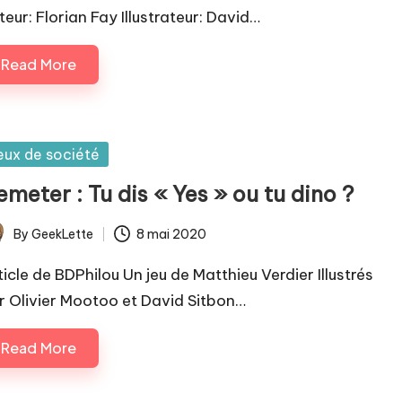
teur: Florian Fay Illustrateur: David…
Read More
sted
eux de société
meter : Tu dis « Yes » ou tu dino ?
By
GeekLette
8 mai 2020
ted
ticle de BDPhilou Un jeu de Matthieu Verdier Illustrés
r Olivier Mootoo et David Sitbon…
Read More