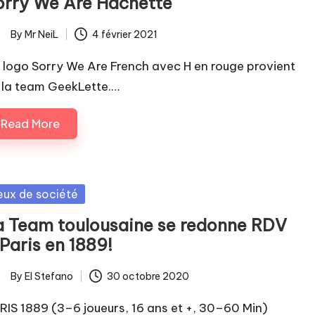
orry We Are Hachette
By
Mr NeiL
4 février 2021
ted
 logo Sorry We Are French avec H en rouge provient
 la team GeekLette.…
Read More
sted
eux de société
a Team toulousaine se redonne RDV
Paris en 1889!
By
El Stefano
30 octobre 2020
ted
RIS 1889 (3–6 joueurs, 16 ans et +, 30–60 Min)