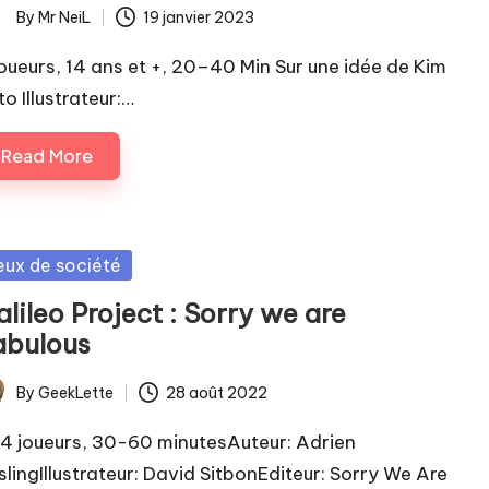
By
Mr NeiL
19 janvier 2023
ted
joueurs, 14 ans et +, 20–40 Min Sur une idée de Kim
o Illustrateur:…
Read More
sted
eux de société
lileo Project : Sorry we are
abulous
By
GeekLette
28 août 2022
ted
4 joueurs, 30-60 minutesAuteur: Adrien
slingIllustrateur: David SitbonEditeur: Sorry We Are