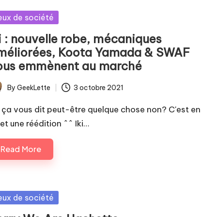
sted
eux de société
i : nouvelle robe, mécaniques
méliorées, Koota Yamada & SWAF
ous emmènent au marché
By
GeekLette
3 octobre 2021
ted
i, ça vous dit peut-être quelque chose non? C'est en
et une réédition ^^ Iki…
Read More
sted
eux de société