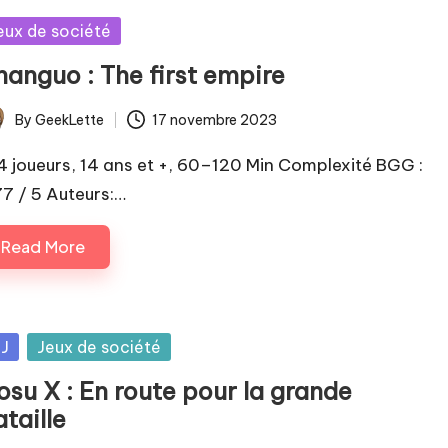
sted
eux de société
hanguo : The first empire
By
GeekLette
17 novembre 2023
ted
4 joueurs, 14 ans et +, 60–120 Min Complexité BGG :
77 / 5 Auteurs:…
Read More
sted
IJ
Jeux de société
osu X : En route pour la grande
taille