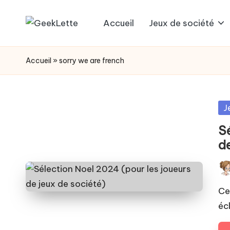
Accueil
Jeux de société
Skip
G
blog
to
sur
e
content
Accueil
»
sorry we are french
les
e
jeux
de
k
Po
J
société
in
L
S
d
e
t
Pos
by
Ce
t
éc
e