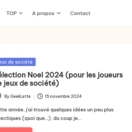
TOP
A propos
Contact
sted
eux de société
élection Noel 2024 (pour les joueurs
e jeux de société)
By
GeekLette
15 novembre 2024
ted
tte année, j'ai trouvé quelques idées un peu plus
lectiques (quoi que...), du coup je…