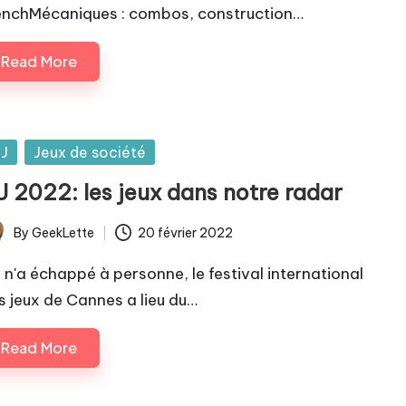
enchMécaniques : combos, construction…
Read More
sted
IJ
Jeux de société
J 2022: les jeux dans notre radar
By
GeekLette
20 février 2022
ted
 n'a échappé à personne, le festival international
s jeux de Cannes a lieu du…
Read More