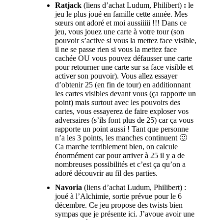
Ratjack
(liens d’achat
Ludum
,
Philibert
)
:
le
jeu le plus joué en famille cette année. Mes
sœurs ont adoré et moi aussiiiii !!! Dans ce
jeu, vous jouez une carte à votre tour (son
pouvoir s’active si vous la mettez face visible,
il ne se passe rien si vous la mettez face
cachée OU vous pouvez défausser une carte
pour retourner une carte sur sa face visible et
activer son pouvoir). Vous allez essayer
d’obtenir 25 (en fin de tour) en additionnant
les cartes visibles devant vous (ça rapporte un
point) mais surtout avec les pouvoirs des
cartes, vous essayerez de faire exploser vos
adversaires (s’ils font plus de 25) car ça vous
rapporte un point aussi ! Tant que personne
n’a les 3 points, les manches continuent 🙂
Ca marche terriblement bien, on calcule
énormément car pour arriver à 25 il y a de
nombreuses possibilités et c’est ça qu’on a
adoré découvrir au fil des parties.
Navoria
(liens d’achat
Ludum
,
Philibert
) :
joué à l’Alchimie, sortie prévue pour le 6
décembre. Ce jeu propose des twists bien
sympas que je présente
ici
. J’avoue avoir une