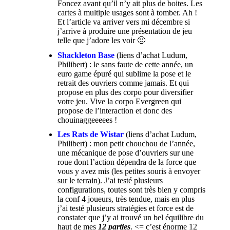
Foncez avant qu’il n’y ait plus de boites. Les
cartes à multiple usages sont à tomber. Ah !
Et l’article va arriver vers mi décembre si
j’arrive à produire une présentation de jeu
telle que j’adore les voir 🙂
Shackleton Base
(liens d’achat
Ludum
,
Philibert
) : le sans faute de cette année, un
euro game épuré qui sublime la pose et le
retrait des ouvriers comme jamais. Et qui
propose en plus des corpo pour diversifier
votre jeu. Vive la corpo Evergreen qui
propose de l’interaction et donc des
chouinaggeeeees !
Les Rats de Wistar
(liens d’achat
Ludum
,
Philibert
) : mon petit chouchou de l’année,
une mécanique de pose d’ouvriers sur une
roue dont l’action dépendra de la force que
vous y avez mis (les petites souris à envoyer
sur le terrain). J’ai testé plusieurs
configurations, toutes sont très bien y compris
la conf 4 joueurs, très tendue, mais en plus
j’ai testé plusieurs stratégies et force est de
constater que j’y ai trouvé un bel équilibre du
haut de mes
12 parties
. <= c’est énorme 12