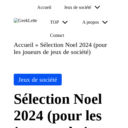
Accueil
Jeux de société
Skip
TOP
A propos
to
G
blog
content
e
sur
Contact
e
les
jeux
k
Accueil
»
Sélection Noel 2024 (pour
de
L
les joueurs de jeux de société)
société
et
te
Posted
Jeux de société
in
Sélection Noel
2024 (pour les