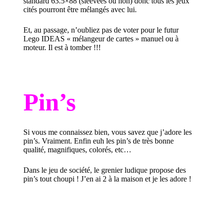
standard 63.5×88 (sleevées ou non) donc tous les jeux
cités pourront être mélangés avec lui.
Et, au passage, n’oubliez pas de voter pour le
futur
Lego IDEAS « mélangeur de cartes »
manuel ou à
moteur. Il est à tomber !!!
Pin’s
Si vous me connaissez bien, vous savez que j’adore les
pin’s. Vraiment. Enfin euh les pin’s de très bonne
qualité, magnifiques, colorés, etc…
Dans le jeu de société,
le grenier ludique propose des
pin’s
tout choupi ! J’en ai 2 à la maison et je les adore !