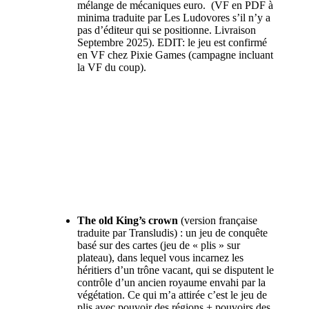
mélange de mécaniques euro. (VF en PDF à
minima traduite par
Les Ludovores
s’il n’y a
pas d’éditeur qui se positionne. Livraison
Septembre 2025). EDIT: le jeu est confirmé
en VF chez Pixie Games (campagne incluant
la VF du coup).
The old King’s crown
(version française
traduite par
Transludis
) : un jeu de conquête
basé sur des cartes (jeu de « plis » sur
plateau), dans lequel vous incarnez les
héritiers d’un trône vacant, qui se disputent le
contrôle d’un ancien royaume envahi par la
végétation. Ce qui m’a attirée c’est le jeu de
plis avec pouvoir des régions + pouvoirs des