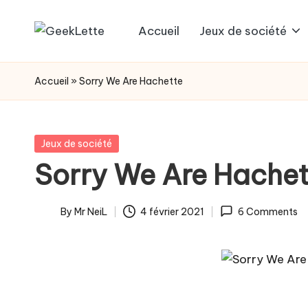
Accueil
Jeux de société
Skip
G
blog
to
sur
e
content
Accueil
»
Sorry We Are Hachette
les
e
jeux
de
k
Posted
Jeux de société
société
in
Sorry We Are Hache
L
e
By
Mr NeiL
4 février 2021
6 Comments
Posted
t
by
t
e