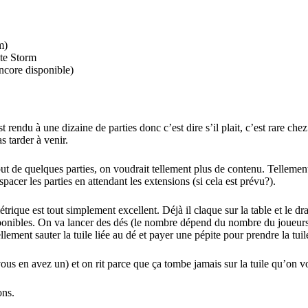
m)
ate Storm
core disponible)
t rendu à une dizaine de parties donc c’est dire s’il plait, c’est rare che
s tarder à venir.
t de quelques parties, on voudrait tellement plus de contenu. Tellement 
pacer les parties en attendant les extensions (si cela est prévu?).
rique est tout simplement excellent. Déjà il claque sur la table et le dr
disponibles. On va lancer des dés (le nombre dépend du nombre du joueurs),
lement sauter la tuile liée au dé et payer une pépite pour prendre la tui
ous en avez un) et on rit parce que ça tombe jamais sur la tuile qu’on vo
ons.