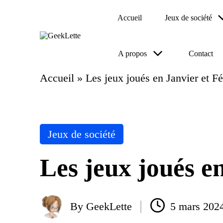
Accueil
Jeux de société
Skip
to
G
blog
content
A propos
Contact
e
sur
e
les
jeux
k
Accueil
»
Les jeux joués en Janvier et F
de
L
société
et
te
Posted
Jeux de société
in
Les jeux joués e
By
GeekLette
5 mars 202
Posted