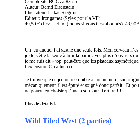
Complexité BGG: 2.83 / 5
Auteur: Bernd Eisenstein
Illustrateur: Lukas Siegmon
Editeur: Irongames (Sylex pour la VF)
49,50 € chez Ludum
(moins si vous êtes
abonnés
),
48,90 
Un jeu auquel j’ai gagné une seule fois. Mon cerveau n’est p
je dois être la seule à finir la partie avec plus d’ouvriers 
je me suis dit « top, peut-être que les plateaux asymétrique
l’extension. On a bien ri.
Je trouve que ce jeu ne ressemble à aucun autre, son origi
mécaniquement, il est épuré et soigné donc parfait. Et pour
ne pourra en choisir qu’une à son tour. Torture !!!
Plus de détails ici
Wild Tiled West (2 parties)