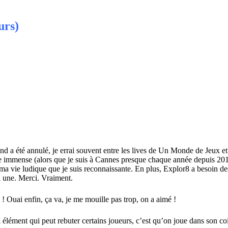
urs)
 a été annulé, je errai souvent entre les lives de Un Monde de Jeux et 
ude immense (alors que je suis à Cannes presque chaque année depuis 20
 ma vie ludique que je suis reconnaissante. En plus, Explor8 a besoin des b
i une. Merci. Vraiment.
u ! Ouai enfin, ça va, je me mouille pas trop, on a aimé !
l élément qui peut rebuter certains joueurs, c’est qu’on joue dans son 