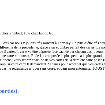
 chez Philibert
,
18 € chez Esprit Jeu
GStats car nous y jouons très souvent à Faraway. En plus d’être très effic
différente de la précédente, grâce à un équilibre parfait des cartes. La
e 3 cartes, 1 carte va être déposée face cachée par chacun des joueurs.
ne carte « bonus ». Et de la carte posée la plus petite à la plus grande, 
ie opère : vous scorez chacune de vos cartes de la dernière carte posée (
 coup, si votre carte 8 demandent 2 ananas pour scorer et que vos cartes
s les cas, je redemande à jouer sans cesse, et dans mon entourage, TOUS l
parties)