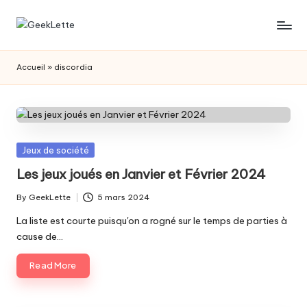
Skip
G
blog
to
sur
content
e
Accueil
»
discordia
les
e
jeux
de
k
société
L
Posted
Jeux de société
e
in
Les jeux joués en Janvier et Février 2024
t
By
GeekLette
5 mars 2024
t
Posted
by
La liste est courte puisqu'on a rogné sur le temps de parties à
e
cause de…
Read More