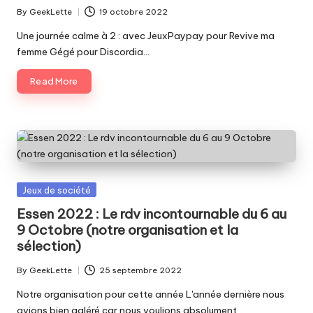
By
GeekLette
19 octobre 2022
Posted
by
Une journée calme à 2 : avec JeuxPaypay pour Revive ma
femme Gégé pour Discordia…
Read More
Posted
Jeux de société
in
Essen 2022 : Le rdv incontournable du 6 au
9 Octobre (notre organisation et la
sélection)
By
GeekLette
25 septembre 2022
Posted
by
Notre organisation pour cette année L'année dernière nous
avions bien galéré car nous voulions absolument…