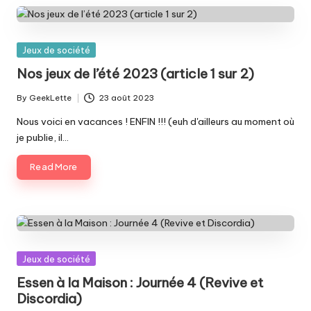
Posted
Jeux de société
in
Nos jeux de l’été 2023 (article 1 sur 2)
By
GeekLette
23 août 2023
Posted
by
Nous voici en vacances ! ENFIN !!! (euh d'ailleurs au moment où
je publie, il…
Read More
Posted
Jeux de société
in
Essen à la Maison : Journée 4 (Revive et
Discordia)