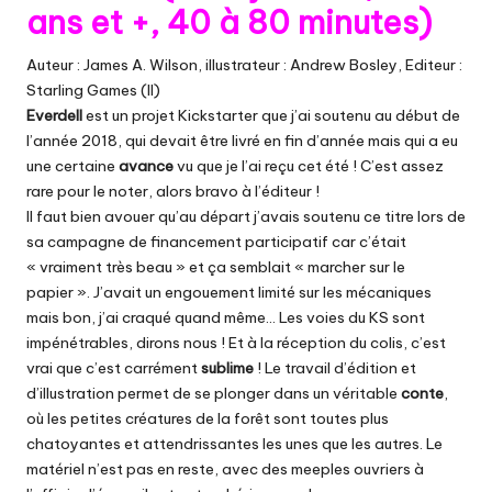
ans et +, 40 à 80 minutes)
Auteur : James A. Wilson, illustrateur : Andrew Bosley, Editeur :
Starling Games (II)
Everdell
est un projet
Kickstarter
que j’ai soutenu au début de
l’année 2018, qui devait être livré en fin d’année mais qui a eu
une certaine
avance
vu que je l’ai reçu cet été ! C’est assez
rare pour le noter, alors bravo à l’éditeur !
Il faut bien avouer qu’au départ j’avais soutenu ce titre lors de
sa campagne de financement participatif car c’était
« vraiment très beau » et ça semblait « marcher sur le
papier ». J’avait un engouement limité sur les mécaniques
mais bon, j’ai craqué quand même… Les voies du KS sont
impénétrables, dirons nous ! Et à la réception du colis, c’est
vrai que c’est carrément
sublime
! Le travail d’édition et
d’illustration permet de se plonger dans un véritable
conte
,
où les petites créatures de la forêt sont toutes plus
chatoyantes et attendrissantes les unes que les autres. Le
matériel n’est pas en reste, avec des meeples ouvriers à