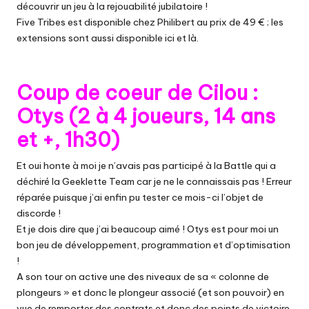
découvrir un jeu à la rejouabilité jubilatoire !
Five Tribes est disponible chez
Philibert au prix de 49 €
; les
extensions sont aussi disponible
ici
et
là
.
Coup de coeur de Cilou :
Otys (2 à 4 joueurs, 14 ans
et +, 1h30)
Et oui honte à moi je n’avais pas participé à la
Battle qui a
déchiré la Geeklette Team
car je ne le connaissais pas ! Erreur
réparée puisque j’ai enfin pu tester ce mois-ci l’objet de
discorde !
Et je dois dire que j’ai beaucoup aimé ! Otys est pour moi un
bon jeu de développement, programmation et d’optimisation
!
A son tour on active une des niveaux de sa « colonne de
plongeurs » et donc le plongeur associé (et son pouvoir) en
vue de remporter des contrats et donc des points de victoire