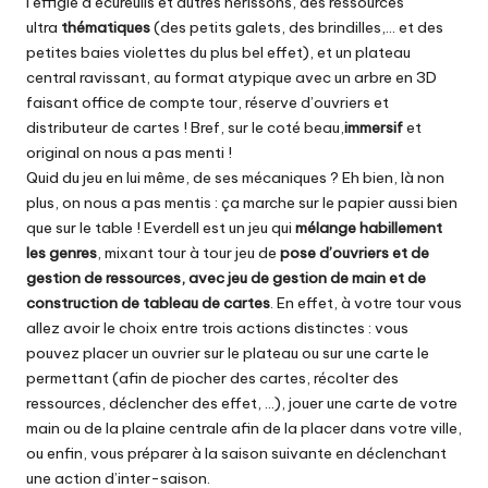
l’effigie d’écureuils et autres hérissons, des ressources
ultra
thématiques
(des petits galets, des brindilles,… et des
petites baies violettes du plus bel effet), et un plateau
central ravissant, au format atypique avec un arbre en 3D
faisant office de compte tour, réserve d’ouvriers et
distributeur de cartes ! Bref, sur le coté beau,
immersif
et
original on nous a pas menti !
Quid du jeu en lui même, de ses mécaniques ? Eh bien, là non
plus, on nous a pas mentis : ça marche sur le papier aussi bien
que sur le table ! Everdell est un jeu qui
mélange habillement
les genres
, mixant tour à tour jeu de
pose d’ouvriers et de
gestion de ressources, avec jeu de gestion de main et de
construction de tableau de cartes
. En effet, à votre tour vous
allez avoir le choix entre trois actions distinctes : vous
pouvez placer un ouvrier sur le plateau ou sur une carte le
permettant (afin de piocher des cartes, récolter des
ressources, déclencher des effet, …), jouer une carte de votre
main ou de la plaine centrale afin de la placer dans votre ville,
ou enfin, vous préparer à la saison suivante en déclenchant
une action d’inter-saison.