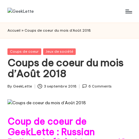
Skip
G
blog
to
sur
content
e
Accueil
»
Coups de coeur du mois d’Août 2018
les
e
jeux
de
k
Posted
Coups de coeur
Jeux de société
société
in
Coups de coeur du mois
L
d’Août 2018
e
t
By
GeekLette
3 septembre 2018
6 Comments
Posted
t
by
e
Coup de coeur de
GeekLette : Russian