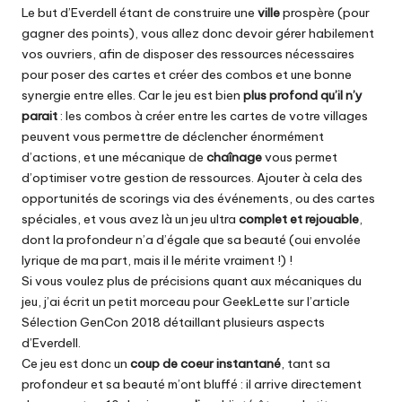
Le but d’Everdell étant de construire une
ville
prospère (pour
gagner des points), vous allez donc devoir gérer habilement
vos ouvriers, afin de disposer des ressources nécessaires
pour poser des cartes et créer des combos et une bonne
synergie entre elles. Car le jeu est bien
plus profond qu’il n’y
parait
: les combos à créer entre les cartes de votre villages
peuvent vous permettre de déclencher énormément
d’actions, et une mécanique de
chaînage
vous permet
d’optimiser votre gestion de ressources. Ajouter à cela des
opportunités de scorings via des événements, ou des cartes
spéciales, et vous avez là un jeu ultra
complet et rejouable
,
dont la profondeur n’a d’égale que sa beauté (oui envolée
lyrique de ma part, mais il le mérite vraiment !) !
Si vous voulez plus de précisions quant aux mécaniques du
jeu, j’ai écrit un petit morceau pour GeekLette sur l’article
Sélection GenCon 2018
détaillant plusieurs aspects
d’Everdell.
Ce jeu est donc un
coup de coeur instantané
, tant sa
profondeur et sa beauté m’ont bluffé : il arrive directement