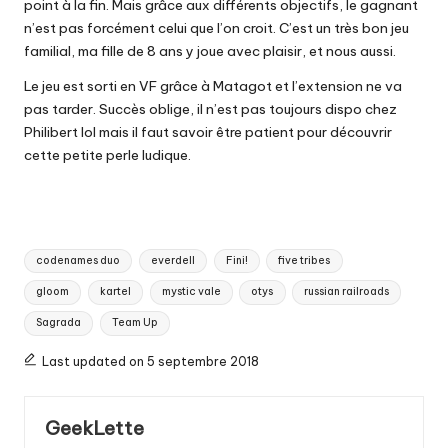
point à la fin. Mais grâce aux différents objectifs, le gagnant
n’est pas forcément celui que l’on croit. C’est un très bon jeu
familial, ma fille de 8 ans y joue avec plaisir, et nous aussi.
Le jeu est sorti en VF grâce à Matagot et l’extension ne va
pas tarder. Succès oblige, il n’est pas toujours dispo
chez
Philibert
lol mais il faut savoir être patient pour découvrir
cette petite perle ludique.
Tags:
codenames duo
everdell
Fini!
five tribes
gloom
kartel
mystic vale
otys
russian railroads
Sagrada
Team Up
Last updated on 5 septembre 2018
GeekLette