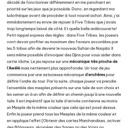
décidé de fonctionner différemment en me penchant en
priorité sur les jeux que je possède. Donc, en regardant ma
ludothèque avant de procéder à tout nouvel achat. Ainsi, j’ai
immédiatement eu envie de rejouer à Five Tribes que j’avais
trop longtemps laissé de côté. Et quelle belle redécouverte!
Petit rappel express des règles : dans Five Tribes, les joueurs
vont devoir profiter au maximum des faveurs accordées par
les 5 tribus afin de devenir le nouveau Sultan de Naqala. Il
sera même possible d’invoquer des Djins pour vous aider dans
cette tâche. Le jeu repose sur une
mécanique très proche de
l’Awélé
mais nettement plus approfondie. Un tour de jeu
commence par une astucieuse mécanique
d’enchères
pour
définir l’ordre du tour. Par la suite, chaque joueur va prendre
l’ensemble des meeples présents sur une tuile de son choix et
les semer un à un afin de définir un chemin jusqu’à une nouvelle
tuile. Il est impératif que la tuile d’arrivée contienne au moins
un Meeple de la même couleur que celui qui est posé dessus.
Enfin le joueur prend tous les Meeples de la même couleur et
en applique l’effet (Obtenir des cartes Marchandises, activer
des Bâtisseurs, récupérer des Sages ou des Vizirs ou