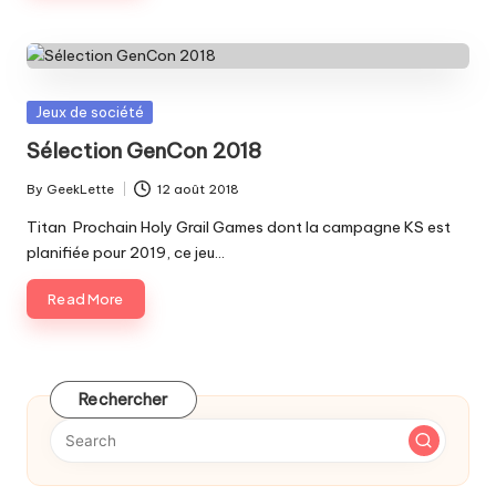
Posted
Jeux de société
in
Sélection GenCon 2018
By
GeekLette
12 août 2018
Posted
by
Titan Prochain Holy Grail Games dont la campagne KS est
planifiée pour 2019, ce jeu…
Read More
Rechercher