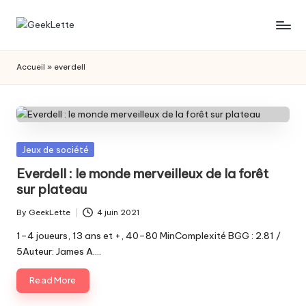
Skip
G
blog
to
sur
content
e
Accueil
»
everdell
les
e
jeux
de
k
société
L
Posted
Jeux de société
e
in
Everdell : le monde merveilleux de la forêt
t
sur plateau
t
By
GeekLette
4 juin 2021
Posted
e
by
1–4 joueurs, 13 ans et +, 40–80 MinComplexité BGG : 2.81 /
5Auteur: James A.…
Read More