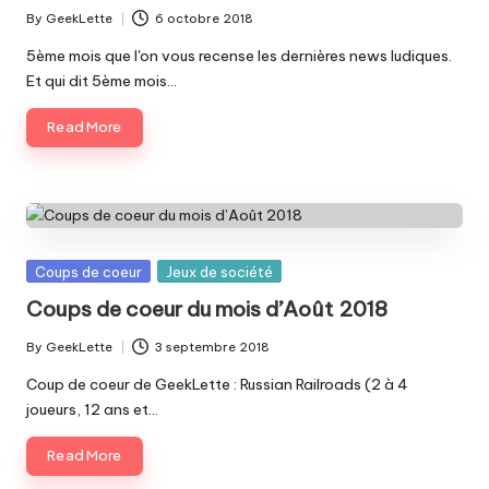
By
GeekLette
6 octobre 2018
Posted
by
5ème mois que l'on vous recense les dernières news ludiques.
Et qui dit 5ème mois…
Read More
Posted
Coups de coeur
Jeux de société
in
Coups de coeur du mois d’Août 2018
By
GeekLette
3 septembre 2018
Posted
by
Coup de coeur de GeekLette : Russian Railroads (2 à 4
joueurs, 12 ans et…
Read More