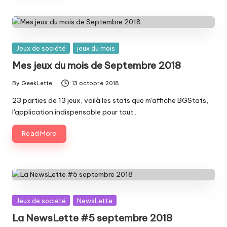
Posted
Jeux de société
jeux du mois
in
Mes jeux du mois de Septembre 2018
By
GeekLette
13 octobre 2018
Posted
by
23 parties de 13 jeux, voilà les stats que m'affiche BGStats,
l'application indispensable pour tout…
Read More
Posted
Jeux de société
NewsLette
in
La NewsLette #5 septembre 2018