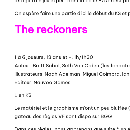
Il s’agit d’un jeu expert dont la fiche BGG n’est p
On espère faire une partie d’ici le début du KS et
The reckoners
1 à 6 joueurs, 13 ans et +, 1h/1h30
Auteur: Brett Sobol, Seth Van Orden (les fonda
Illustrateurs: Noah Adelman, Miguel Coimbra, Ian
Editeur: Nauvoo Games
Lien KS
Le matériel et le graphisme m’ont un peu bluffée (é
gateau des
règles VF sont dispo sur BGG
Dans ces règles, nous apprenons que suite à un é