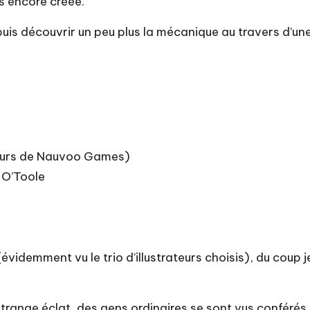
as encore créée.
 puis découvrir un peu plus la mécanique au travers d’une
teurs de Nauvoo Games)
 O’Toole
videmment vu le trio d’illustrateurs choisis), du coup je
trange éclat, des gens ordinaires se sont vus conférés 