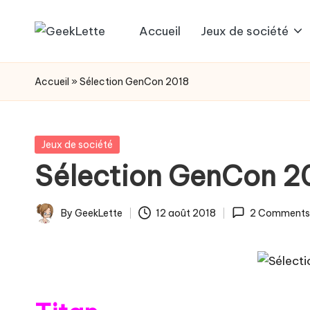
Accueil
Jeux de société
Skip
G
blog
to
sur
e
content
Accueil
»
Sélection GenCon 2018
les
e
jeux
de
k
Posted
Jeux de société
société
in
Sélection GenCon 2
L
e
By
GeekLette
12 août 2018
2 Comments
Posted
t
by
t
e