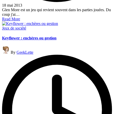
18 mai 2013
Glen More est un jeu qui revient souvent dans les parties jouées. Du
coup j'ai…
Read More
Posted
Jeux de société
in
Keyflower : enchères ou gestion
Posted
By
GeekLette
by