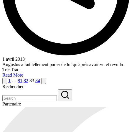
1 avril 2013
Augustus a fait tellement parler de lui qu'après avoir vu et revu la
Tric Trac…
Read More
Pagination
Previous
Next
1
…
81
82
83
84
page
page
Rechercher
des
publications
Partenaire