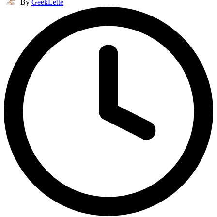
By
GeekLette
by