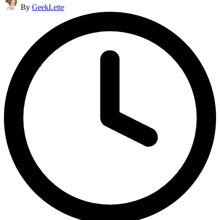
By
GeekLette
by