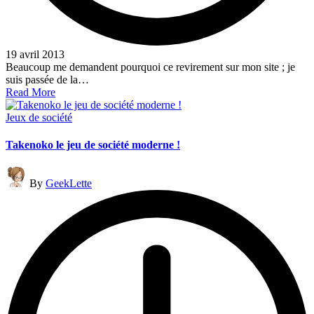
19 avril 2013
Beaucoup me demandent pourquoi ce revirement sur mon site ; je
suis passée de la…
Read More
Posted
Jeux de société
in
Takenoko le jeu de société moderne !
Posted
By
GeekLette
by