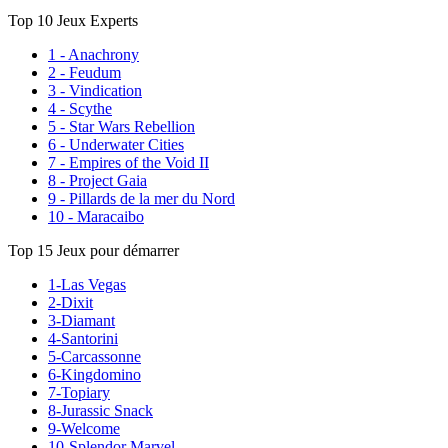
Top 10 Jeux Experts
1 - Anachrony
2 - Feudum
3 - Vindication
4 - Scythe
5 - Star Wars Rebellion
6 - Underwater Cities
7 - Empires of the Void II
8 - Project Gaia
9 - Pillards de la mer du Nord
10 - Maracaibo
Top 15 Jeux pour démarrer
1-Las Vegas
2-Dixit
3-Diamant
4-Santorini
5-Carcassonne
6-Kingdomino
7-Topiary
8-Jurassic Snack
9-Welcome
10-Splendor Marvel