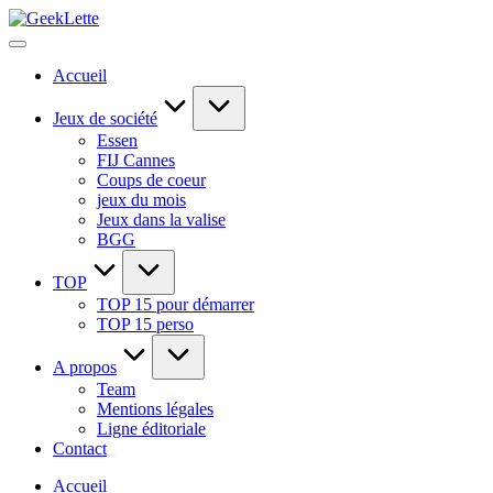
Skip
GeekLette
to
blog
content
sur
Accueil
les
jeux
de
Jeux de société
société
Essen
FIJ Cannes
Coups de coeur
jeux du mois
Jeux dans la valise
BGG
TOP
TOP 15 pour démarrer
TOP 15 perso
A propos
Team
Mentions légales
Ligne éditoriale
Contact
Accueil