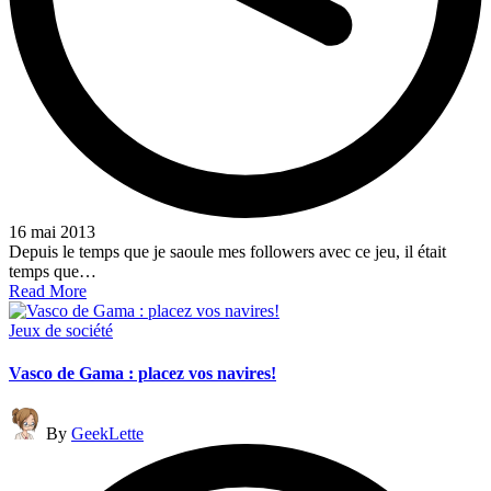
16 mai 2013
Depuis le temps que je saoule mes followers avec ce jeu, il était
temps que…
Read More
Posted
Jeux de société
in
Vasco de Gama : placez vos navires!
Posted
By
GeekLette
by