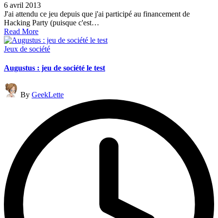
6 avril 2013
J'ai attendu ce jeu depuis que j'ai participé au financement de
Hacking Party (puisque c'est…
Read More
Posted
Jeux de société
in
Augustus : jeu de société le test
Posted
By
GeekLette
by