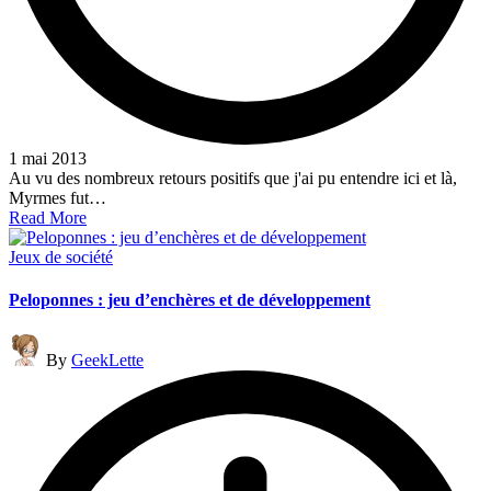
1 mai 2013
Au vu des nombreux retours positifs que j'ai pu entendre ici et là,
Myrmes fut…
Read More
Posted
Jeux de société
in
Peloponnes : jeu d’enchères et de développement
Posted
By
GeekLette
by