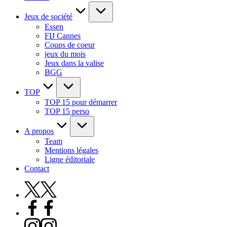
Jeux de société
Essen
FIJ Cannes
Coups de coeur
jeux du mois
Jeux dans la valise
BGG
TOP
TOP 15 pour démarrer
TOP 15 perso
A propos
Team
Mentions légales
Ligne éditoriale
Contact
X
Facebook
Instagram