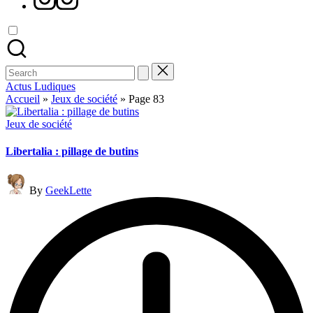
Search
for:
Actus Ludiques
Accueil
»
Jeux de société
»
Page 83
Posted
Jeux de société
in
Libertalia : pillage de butins
Posted
By
GeekLette
by