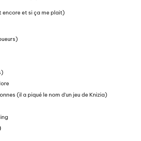
t encore et si ça me plait)
joueurs)
s)
More
nnes (il a piqué le nom d’un jeu de Knizia)
ling
)