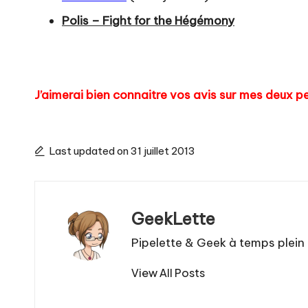
Polis – Fight for the Hégémony
J’aimerai bien connaitre vos avis sur mes deux p
Last updated on 31 juillet 2013
GeekLette
Pipelette & Geek à temps plein
View All Posts