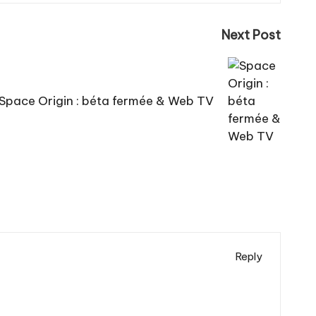
Next Post
Space Origin : béta fermée & Web TV
Reply