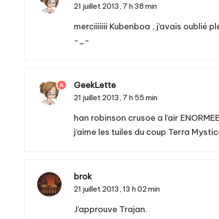
21 juillet 2013,
7 h 38 min
merciiiiiii Kubenboa , j’avais oublié 
-_-
GeekLette
A
21 juillet 2013,
7 h 55 min
han robinson crusoe a l’air ENORM
j’aime les tuiles du coup Terra Mystic
brok
21 juillet 2013,
13 h 02 min
J’approuve Trajan.