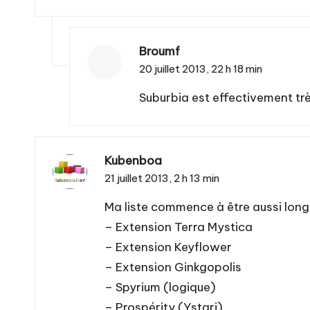
Broumf
20 juillet 2013,
22 h 18 min
Suburbia est effectivement très
Kubenboa
21 juillet 2013,
2 h 13 min
Ma liste commence à être aussi longu
– Extension Terra Mystica
– Extension Keyflower
– Extension Ginkgopolis
– Spyrium (logique)
– Prospérity (Ystari)