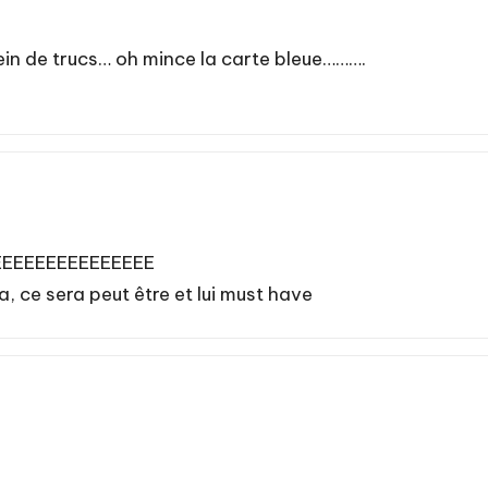
plein de trucs… oh mince la carte bleue……….
EEEEEEEEEEEEEEEE
a, ce sera peut être et lui must have