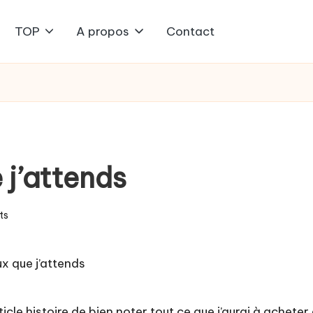
TOP
A propos
Contact
 j’attends
ts
icle histoire de bien noter tout ce que j’aurai à acheter