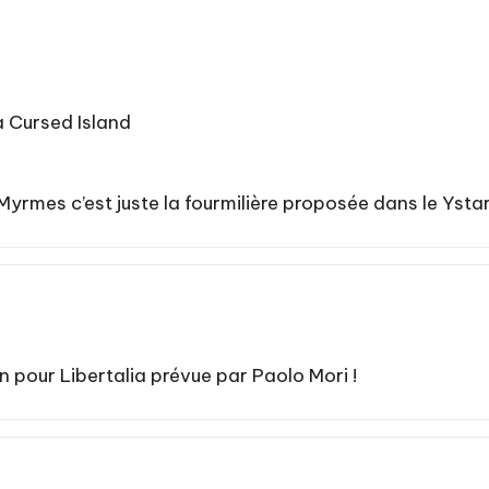
 Cursed Island
Myrmes c’est juste la fourmilière proposée dans le Ysta
n pour Libertalia prévue par Paolo Mori !