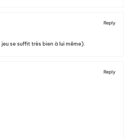
Reply
eu se suffit très bien à lui même).
Reply