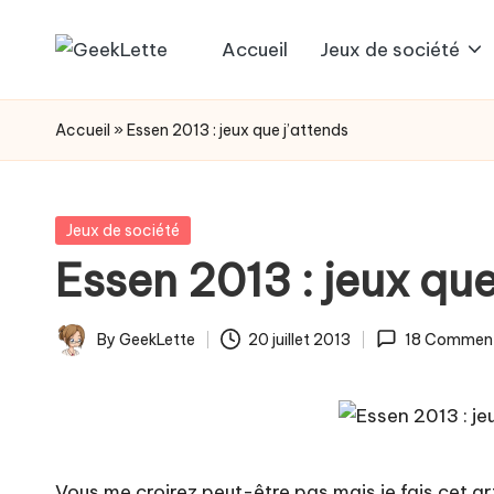
Accueil
Jeux de société
Skip
G
blog
to
sur
e
content
Accueil
»
Essen 2013 : jeux que j’attends
les
e
jeux
de
k
Posted
Jeux de société
société
in
Essen 2013 : jeux que
L
e
By
GeekLette
20 juillet 2013
18 Commen
Posted
t
by
t
e
Vous me croirez peut-être pas mais je fais cet art