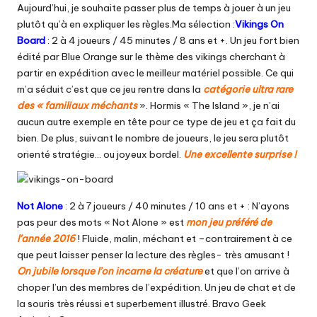
Aujourd’hui, je souhaite passer plus de temps à jouer à un jeu
plutôt qu’à en expliquer les règles.Ma sélection :
Vikings On
Board
: 2 à 4 joueurs / 45 minutes / 8 ans et +. Un jeu fort bien
édité par Blue Orange sur le thème des vikings cherchant à
partir en expédition avec le meilleur matériel possible. Ce qui
m’a séduit c’est que ce jeu rentre dans la
catégorie ultra rare
des « familiaux méchants
». Hormis « The Island », je n’ai
aucun autre exemple en tête pour ce type de jeu et ça fait du
bien. De plus, suivant le nombre de joueurs, le jeu sera plutôt
orienté stratégie… ou joyeux bordel.
Une excellente surprise !
Not Alone
: 2 à 7 joueurs / 40 minutes / 10 ans et + : N’ayons
pas peur des mots « Not Alone » est
mon jeu préféré de
l’année 2016
! Fluide, malin, méchant et –contrairement à ce
que peut laisser penser la lecture des règles- très amusant !
On jubile lorsque l’on incarne la créature
et que l’on arrive à
choper l’un des membres de l’expédition. Un jeu de chat et de
la souris très réussi et superbement illustré. Bravo Geek