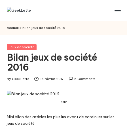
Skip
G
blog
to
sur
content
e
Accueil
»
Bilan jeux de société 2016
les
e
jeux
de
k
Posted
Jeux de société
société
in
Bilan jeux de société
L
2016
e
t
By
GeekLette
14 février 2017
5 Comments
Posted
t
by
e
dav
Mini bilan des articles les plus lus avant de continuer sur les
jeux de société