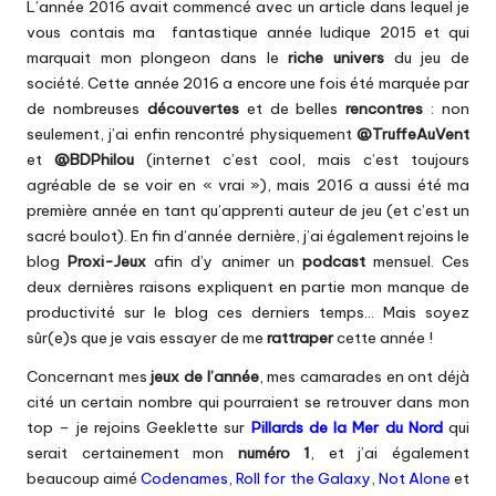
L’année 2016 avait commencé avec un article dans lequel je
vous contais ma
fantastique année ludique 2015
et qui
marquait mon plongeon dans le
riche univers
du jeu de
société. Cette année 2016 a encore une fois été marquée par
de nombreuses
découvertes
et de belles
rencontres
: non
seulement, j’ai enfin rencontré physiquement
@TruffeAuVent
et
@BDPhilou
(internet c’est cool, mais c’est toujours
agréable de se voir en « vrai »), mais 2016 a aussi été ma
première année en tant qu’apprenti auteur de jeu (et c’est un
sacré boulot). En fin d’année dernière, j’ai également rejoins le
blog
Proxi-Jeux
afin d’y animer un
podcast
mensuel. Ces
deux dernières raisons expliquent en partie mon manque de
productivité sur le blog ces derniers temps… Mais soyez
sûr(e)s que je vais essayer de me
rattraper
cette année !
Concernant mes
jeux de l’année
, mes camarades en ont déjà
cité un certain nombre qui pourraient se retrouver dans mon
top – je rejoins Geeklette sur
Pillards de la Mer du Nord
qui
serait certainement mon
numéro 1
, et j’ai également
beaucoup aimé
Codenames
,
Roll for the Galaxy
,
Not Alone
et