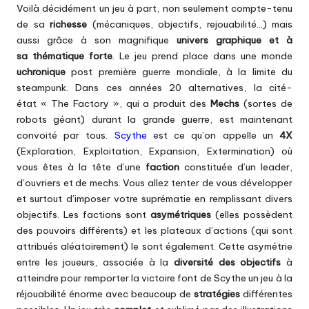
Voilà décidément un jeu à part, non seulement compte-tenu
de sa
richesse
(mécaniques, objectifs, rejouabilité…) mais
aussi grâce à son magnifique
univers graphique et à
sa thématique forte
. Le jeu prend place dans une monde
uchronique
post première guerre mondiale, à la limite du
steampunk. Dans ces années 20 alternatives, la cité-
état « The Factory », qui a produit des
Mechs
(sortes de
robots géant) durant la grande guerre, est maintenant
convoité par tous.
Scythe
est ce qu’on appelle un
4X
(Exploration, Exploitation, Expansion, Extermination) où
vous êtes à la tête d’une
faction
constituée d’un leader,
d’ouvriers et de mechs. Vous allez tenter de vous développer
et surtout d’imposer votre suprématie en remplissant divers
objectifs. Les factions sont
asymétriques
(elles possèdent
des pouvoirs différents) et les plateaux d’actions (qui sont
attribués aléatoirement) le sont également. Cette asymétrie
entre les joueurs, associée à la
diversité des objectifs
à
atteindre pour remporter la victoire font de Scythe un jeu à la
réjouabilité énorme avec beaucoup de
stratégies
différentes