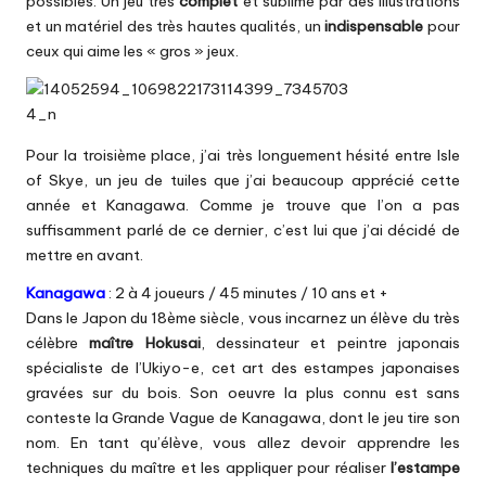
possibles. Un jeu très
complet
et sublimé par des illustrations
et un matériel des très hautes qualités, un
indispensable
pour
ceux qui aime les « gros » jeux.
Pour la troisième place, j’ai très longuement hésité entre
Isle
of Skye
, un jeu de tuiles que j’ai beaucoup apprécié cette
année et
Kanagawa
. Comme je trouve que l’on a pas
suffisamment parlé de ce dernier, c’est lui que j’ai décidé de
mettre en avant.
Kanagawa
: 2 à 4 joueurs / 45 minutes / 10 ans et +
Dans le Japon du 18ème siècle, vous incarnez un élève du très
célèbre
maître Hokusai
, dessinateur et peintre japonais
spécialiste de l’Ukiyo-e, cet art des estampes japonaises
gravées sur du bois. Son oeuvre la plus connu est sans
conteste la
Grande Vague de Kanagawa
, dont le jeu tire son
nom. En tant qu’élève, vous allez devoir apprendre les
techniques du maître et les appliquer pour réaliser
l’estampe