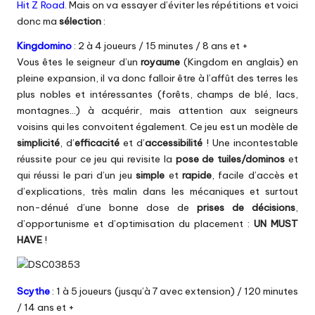
Hit Z Road
. Mais on va essayer d’éviter les répétitions et voici
donc ma
sélection
:
Kingdomino
: 2 à 4 joueurs / 15 minutes / 8 ans et +
Vous êtes le seigneur d’un
royaume
(Kingdom en anglais) en
pleine expansion, il va donc falloir être à l’affût des terres les
plus nobles et intéressantes (forêts, champs de blé, lacs,
montagnes…) à acquérir, mais attention aux seigneurs
voisins qui les convoitent également. Ce jeu est un modèle de
simplicité
, d’
efficacité
et d’
accessibilité
! Une incontestable
réussite pour ce jeu qui revisite la
pose de tuiles/dominos
et
qui réussi le pari d’un jeu
simple
et
rapide
, facile d’accès et
d’explications, très malin dans les mécaniques et surtout
non-dénué d’une bonne dose de
prises de décisions
,
d’opportunisme et d’optimisation du placement :
UN MUST
HAVE
!
Scythe
: 1 à 5 joueurs (jusqu’à 7 avec extension) / 120 minutes
/ 14 ans et +