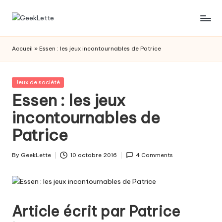
Skip
G
blog
to
sur
content
e
Accueil
»
Essen : les jeux incontournables de Patrice
les
e
jeux
de
k
Posted
Jeux de société
société
in
Essen : les jeux
L
incontournables de
e
Patrice
t
t
By
GeekLette
10 octobre 2016
4 Comments
Posted
e
by
Article écrit par
Patrice