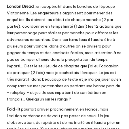
London Dread
:
un coopératif dans le Londres de l’époque
Victorienne. Les enquêteurs s’organisent pour mener des
enquêtes. Ils doivent, au début de chaque manche (2 par
partie), coordonner en temps limité (12mn) les 12 actions que
leur personnage peut réaliser par manche pour affronter les
adversaires rencontrés. Dans certains lieux il faudra être à
plusieurs pour vaincre, dans d’autres on se divisera pour
gagner du temps et des combats faciles, mais attention à ne
pas se tromper d’heure dans la précipitation du temps
imparti… C’est le seul jeu de ce chapitre que j’ai eu l’occasion
de pratiquer (2 fois) mais je souhaitais l’évoquer. Le jeu est
très narratif, donc beaucoup de texte et je n’ai pu jouer qu’en
comptant sur mes partenaires en perdant une bonne part du
« roleplay » du jeu. Je suis impatient de son édition en
français… Quelqu’un sur les rangs ?
Fold-It
pourrait arriver prochainement en France, mais
l’édition coréenne ne devrait pas poser de souci. Un jeu
d’observation, de rapidité et de motricité où il faudra plier un