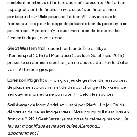
semblent nombreux et l’interaction très présente. Un éditeur
espagnol vient de finaliser avec succès un financement
participatif sur Ulule pour une édition VF. J’avoue que le
français utilisé pour la page de présentation du projet m’a un
peu refroidi. A priori il n’y a quasiment pas de texte sur les
éléments du jeu, à voir donc.
Great Western trail
: quand l’auteur de Îsle of Skye
(Kennerspiel 2016) et Mombasa (Deutsch Spiel Preis 2016)
présente sa dernière création, on ne peut qu’être tenté d’aller
voir… Attention gros jeu.
Lorenzo il Magnifico
: « Un gros jeu de gestion de ressources,
de placement d’ouvriers et de dés qui changent la valeur de
ses ouvriers. Un jeu à ne pas rater ! » Selon les sources…
Sail Away
:
de Marc André et illustré par Pierô… Un joli CV de
départ et de belles images vues ! Mais pourquoi il n’est pas en
français ?!?!?
[GeekLette : je me pose la même question… le
jeu est magnifique et ne sort qu’en Allemand…
apparemment]