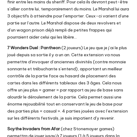
finir entre les mains du sheriff. Pour cela ils devront peut-être
s’allier contre lui, temporairement du moins. Le Marshal lui aura
3 objectifs à atteindre pour l’emporter. Ceux-ci varient d’une
partie sur l’autre. Le Marshal dispose de deux revolvers et
d’un wagon prison déjà rempli de petites frappes qui
pourraient aider celui qui les libère…
7 Wonders Duel : Pantheon
(2 joueurs) Le jeu que je j’ai le plus
joué depuis sa sortie il y a un an. Cette extension va nous
permettre d’invoquer d’anciennes divinités (contre monnaie
sonnante et trébuchante s’entend), apportant un meilleur
contrôle de la partie face au hasard de placement des
cartes dans les différents tableaux des 3 âges. Cela nous
offre un jeu plus « gamer » par rapport au jeu de base sans
alourdir le déroulement de la partie. Cela permet aussi une
énorme rejouabilité tout en conservant le jeu de base pour
des parties plus « casual ». 4 parties jouées avec l’extension
sur les différents festivals, je suis impatient d’y revenir.
Scythe
Invaders from Afar
(chez Stonemayer games)
permettra de jouer jusqu’à 7 joueurs (1 à 5 joueurs dans la