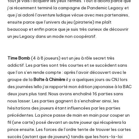
tout je vais l’acquérir les yeux fermés. Tout d’abord parce que
j’ai récemment terminé la campagne de Pandemic Legacy et
que j’ai adoré l’aventure ludique vécue avec mes partenaires,
ensuite parce que l’univers du jeu (piraterie) me plaît
beaucoup et enfin parce que je suis très curieux de découvrir
un jeu Legacy dans un mode non coopératif.
Time Bomb
(4 à 8 joueurs) est un jeu à rôle secret très
addictif. Les parties sont très courtes et se succèdent sans
que l’on s’en rende compte : après l’avoir découvert avec le
groupe de la
Boîte à Chimère
il y a quelques jours au CNJ lors
des journées Iello j’ai rapporté mon édition japonaise à la BAC
deux jours plus tard. Nous avons enchaîné 16 parties sans
nous lasser. Les parties gagnent à s’enchaîner ainsi, les
hésitations des joueurs étant influencées par les parties
précédentes. La pince passe de main en main pour couper un
fil (une carte) posé devant un autre joueur qui récupèrera la
pince ensuite. Les forces de l’ordre tente de trouver les cartes
succès (autant que de joueurs) tandis que les hors-la-loi