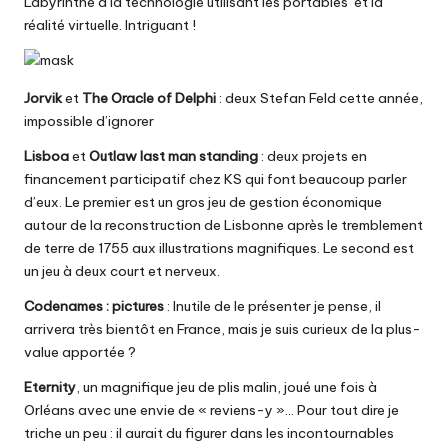
Labyrinthe à la technologie utilisant les portables et la
réalité virtuelle. Intriguant !
Jorvik
et
The Oracle of Delphi
: deux Stefan Feld cette année,
impossible d’ignorer
Lisboa
et
Outlaw last man standing
: deux projets en
financement participatif chez KS qui font beaucoup parler
d’eux. Le premier est un gros jeu de gestion économique
autour de la reconstruction de Lisbonne après le tremblement
de terre de 1755 aux illustrations magnifiques. Le second est
un jeu à deux court et nerveux.
Codenames : pictures
: Inutile de le présenter je pense, il
arrivera très bientôt en France, mais je suis curieux de la plus-
value apportée ?
Eternity
, un magnifique jeu de plis malin, joué une fois à
Orléans avec une envie de « reviens-y »… Pour tout dire je
triche un peu : il aurait du figurer dans les incontournables