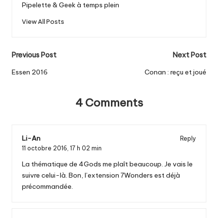
Pipelette & Geek à temps plein
View All Posts
Post
Previous Post
Next Post
navigation
Essen 2016
Conan : reçu et joué
4 Comments
Li-An
Reply
11 octobre 2016,
17 h 02 min
La thématique de 4Gods me plaît beaucoup. Je vais le
suivre celui-là. Bon, l’extension 7Wonders est déjà
précommandée.