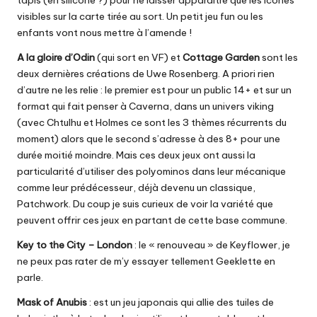
tapis (en silicone ?) pour ne laisser apparaître que les icones
visibles sur la carte tirée au sort. Un petit jeu fun ou les
enfants vont nous mettre à l’amende !
A la gloire d’Odin
(qui sort en VF) et
Cottage Garden
sont les
deux dernières créations de Uwe Rosenberg. A priori rien
d’autre ne les relie : le premier est pour un public 14+ et sur un
format qui fait penser à Caverna, dans un univers viking
(avec Chtulhu et Holmes ce sont les 3 thèmes récurrents du
moment) alors que le second s’adresse à des 8+ pour une
durée moitié moindre. Mais ces deux jeux ont aussi la
particularité d’utiliser des polyominos dans leur mécanique
comme leur prédécesseur, déjà devenu un classique,
Patchwork. Du coup je suis curieux de voir la variété que
peuvent offrir ces jeux en partant de cette base commune.
Key to the City – London
: le « renouveau » de Keyflower, je
ne peux pas rater de m’y essayer tellement Geeklette en
parle.
Mask of Anubis
: est un jeu japonais qui allie des tuiles de