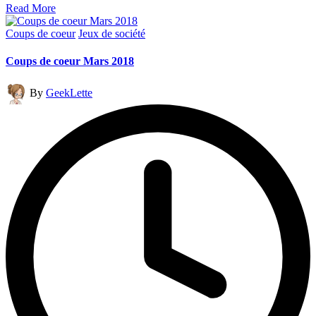
Read More
Posted
Coups de coeur
Jeux de société
in
Coups de coeur Mars 2018
Posted
By
GeekLette
by