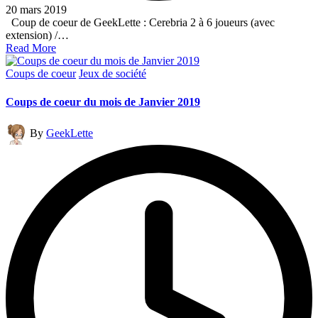
20 mars 2019
Coup de coeur de GeekLette : Cerebria 2 à 6 joueurs (avec
extension) /…
Read More
Posted
Coups de coeur
Jeux de société
in
Coups de coeur du mois de Janvier 2019
Posted
By
GeekLette
by