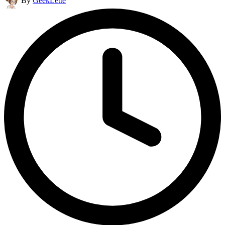
By
GeekLette
by