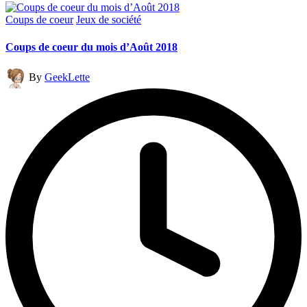
Posted
Coups de coeur
Jeux de société
in
Coups de coeur du mois d’Août 2018
Posted
By
GeekLette
by