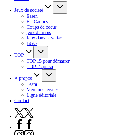
Jeux de société
Essen
FIJ Cannes
Coups de coeur
jeux du mois
Jeux dans la valise
BGG
TOP
TOP 15 pour démarrer
TOP 15 perso
A propos
Team
Mentions légales
Ligne éditoriale
Contact
X
Facebook
Instagram