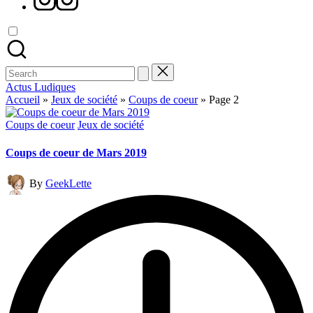
Search
for:
Actus Ludiques
Accueil
»
Jeux de société
»
Coups de coeur
»
Page 2
Posted
Coups de coeur
Jeux de société
in
Coups de coeur de Mars 2019
Posted
By
GeekLette
by