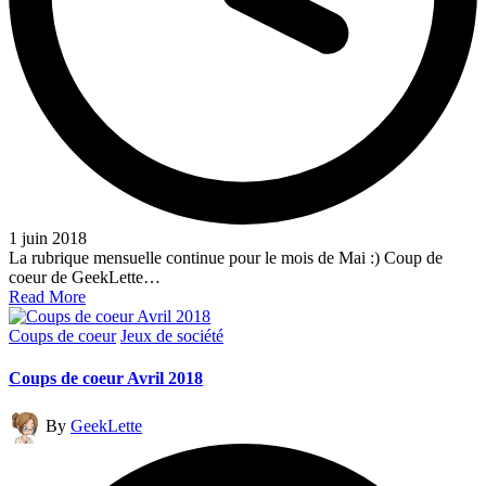
1 juin 2018
La rubrique mensuelle continue pour le mois de Mai :) Coup de
coeur de GeekLette…
Read More
Posted
Coups de coeur
Jeux de société
in
Coups de coeur Avril 2018
Posted
By
GeekLette
by