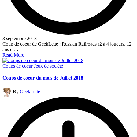
3 septembre 2018
Coup de coeur de GeekLette : Russian Railroads (2 à 4 joueurs, 12
ans et…
Read More
Posted
Coups de coeur
Jeux de société
in
Coups de coeur du mois de Juillet 2018
Posted
By
GeekLette
by