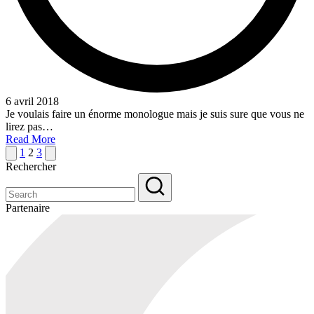
6 avril 2018
Je voulais faire un énorme monologue mais je suis sure que vous ne
lirez pas…
Read More
Pagination
Previous
Next
1
2
3
page
page
Rechercher
des
publications
Partenaire