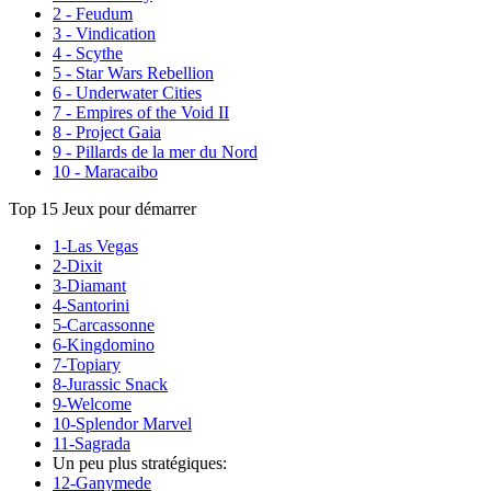
2 - Feudum
3 - Vindication
4 - Scythe
5 - Star Wars Rebellion
6 - Underwater Cities
7 - Empires of the Void II
8 - Project Gaia
9 - Pillards de la mer du Nord
10 - Maracaibo
Top 15 Jeux pour démarrer
1-Las Vegas
2-Dixit
3-Diamant
4-Santorini
5-Carcassonne
6-Kingdomino
7-Topiary
8-Jurassic Snack
9-Welcome
10-Splendor Marvel
11-Sagrada
Un peu plus stratégiques:
12-Ganymede