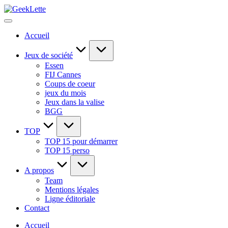
Skip
GeekLette
to
blog
content
sur
Accueil
les
jeux
de
Jeux de société
société
Essen
FIJ Cannes
Coups de coeur
jeux du mois
Jeux dans la valise
BGG
TOP
TOP 15 pour démarrer
TOP 15 perso
A propos
Team
Mentions légales
Ligne éditoriale
Contact
Accueil