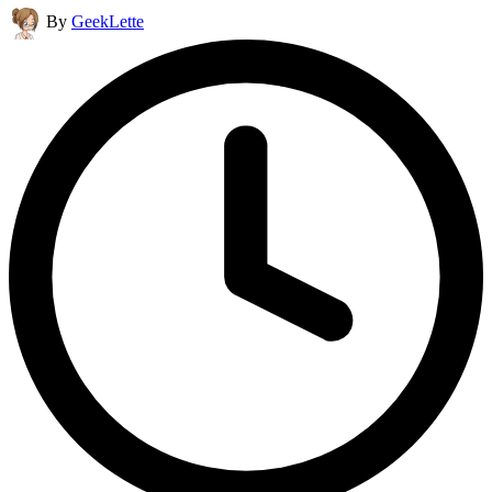
Posted
By
GeekLette
by