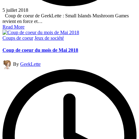
5 juillet 2018
Coup de coeur de GeekLette : Small Islands Mushroom Games
revient en force et…
Read More
Posted
Coups de coeur
Jeux de société
in
Coup de coeur du mois de Mai 2018
Posted
By
GeekLette
by