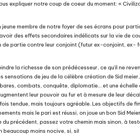
 vous expliquer notre coup de coeur du moment: «
Civili
tain jeune membre de notre foyer de ses écrans pour partic
avoir des effets secondaires indélicats sur la vie de coup
de partie contre leur conjoint (futur ex-conjoint, ex- fu
teindre la richesse de son prédécesseur, ce qu’il ne re
es sensations de jeu de la célèbre création de Sid meie
arbares, combats, conquête, diplomatie… et une échelle
 augmentent leur pouvoir au fur et à mesure de leur décal
arfois tendue, mais toujours agréable. Les objectifs de f
pements mais le pari est réussi, on joue un bon Sid Meie
te du précédent, passez votre chemin mais sinon, à tester
n beaucoup moins nocive, si, si!