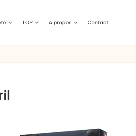
été
TOP
A propos
Contact
il