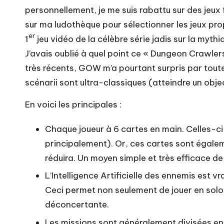
personnellement, je me suis rabattu sur des jeux 
sur ma ludothèque pour sélectionner les jeux pro
er
1
jeu vidéo de la célèbre série jadis sur la myth
J’avais oublié à quel point ce « Dungeon Crawlers 
très récents, GOW m’a pourtant surpris par tout
scénarii sont ultra-classiques (atteindre un objec
En voici les principales :
Chaque joueur à 6 cartes en main. Celles-ci
principalement). Or, ces cartes sont égaleme
réduira. Un moyen simple et très efficace de 
L’Intelligence Artificielle des ennemis est v
Ceci permet non seulement de jouer en solo o
déconcertante.
Les missions sont généralement divisées en 3 