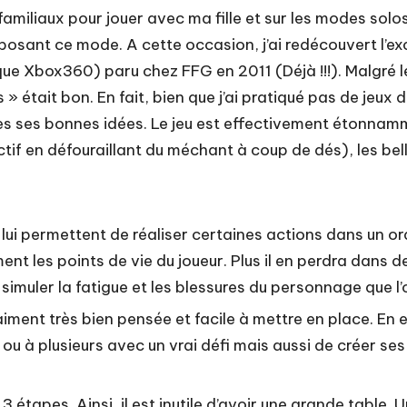
familiaux pour jouer avec ma fille et sur les modes solo
posant ce mode. A cette occasion, j’ai redécouvert l’e
ique Xbox360) paru chez FFG en 2011 (Déjà !!!). Malgré l
» était bon. En fait, bien que j’ai pratiqué pas de jeux
es ses bonnes idées. Le jeu est effectivement étonnam
tif en défouraillant du méchant à coup de dés), les belle
 lui permettent de réaliser certaines actions dans un o
nt les points de vie du joueur. Plus il en perdra dans 
simuler la fatigue et les blessures du personnage que l’
raiment très bien pensée et facile à mettre en place. En
u à plusieurs avec un vrai défi mais aussi de créer ses
étapes. Ainsi, il est inutile d’avoir une grande table. Un