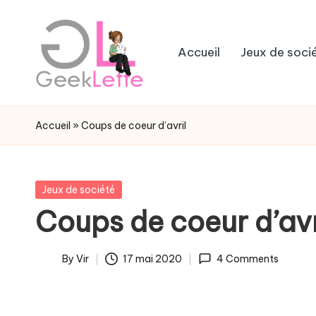
Skip
Accueil
Jeux de soci
to
content
G
blog
sur
e
Accueil
»
Coups de coeur d’avril
les
e
jeux
de
k
Posted
Jeux de société
société
in
Coups de coeur d’avr
L
e
By
Vir
17 mai 2020
4 Comments
Posted
t
by