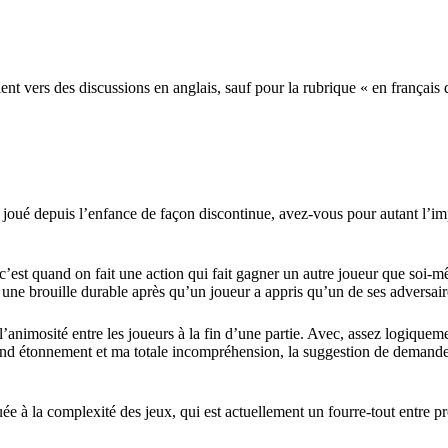
nt vers des discussions en anglais, sauf pour la rubrique « en français d
 joué depuis l’enfance de façon discontinue, avez-vous pour autant l’i
c’est quand on fait une action qui fait gagner un autre joueur que soi-m
 une brouille durable
après qu’un joueur a appris qu’un de ses adversair
’animosité entre les joueurs
à la fin d’une partie. Avec, assez logiqueme
and étonnement et ma totale incompréhension, la suggestion de demander
buée à la complexité des jeux
, qui est actuellement un fourre-tout entre p