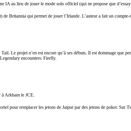
e IA au lieu de jouer le mode solo officiel (qui ne propose que d’essaye
st) de
Britannia
qui permet de jouer l’Irlande. L’auteur a fait un
compte-r
 Tail
. Le projet n’en est encore qu’à ses débuts. Il est dommage que pe
Legendary encounters: Firefly
.
ur à Arkham le JCE
.
utoriel pour remplacer les jetons de
Jaipur
par des jetons de poker. Sur Tw