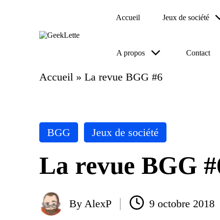
Accueil
Jeux de société
Skip
to
G
blog
content
A propos
Contact
e
sur
e
les
jeux
k
Accueil
»
La revue BGG #6
de
L
société
et
te
Posted
BGG
Jeux de société
in
La revue BGG #
By
AlexP
9 octobre 2018
Posted