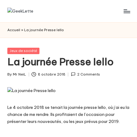
Skip
G
blog
to
sur
content
e
Accueil
»
La journée Presse Iello
les
e
jeux
de
k
Posted
Jeux de société
société
in
La journée Presse Iello
L
e
By
Mr NeiL
8 octobre 2018
2 Comments
Posted
t
by
t
e
Le 4 octobre 2018 se tenait la journée presse
Iello
, où j’ai eu la
chance de me rendre.
Ils profitaient de l’occasion pour
présenter leurs nouveautés, ou les jeux prévus pour 2019.