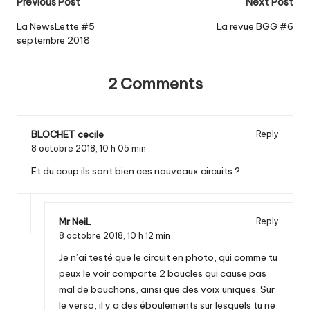
Post
Previous Post
Next Post
navigation
La NewsLette #5
La revue BGG #6
septembre 2018
2 Comments
BLOCHET cecile
Reply
8 octobre 2018,
10 h 05 min
Et du coup ils sont bien ces nouveaux circuits ?
Mr NeiL
Reply
8 octobre 2018,
10 h 12 min
Je n’ai testé que le circuit en photo, qui comme tu
peux le voir comporte 2 boucles qui cause pas
mal de bouchons, ainsi que des voix uniques. Sur
le verso, il y a des éboulements sur lesquels tu ne