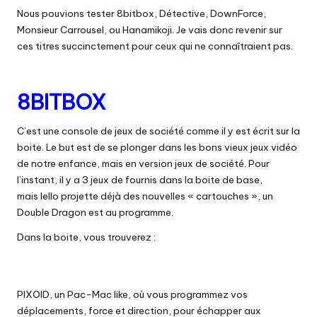
Nous pouvions tester
8bitbox
, Détective,
DownForce
,
Monsieur Carrousel, ou
Hanamikoji
.
Je vais donc revenir sur
ces titres succinctement pour ceux qui ne connaîtraient pas.
8BITBOX
C’est une console de jeux de société comme il y est écrit sur la
boite.
Le but est de se plonger dans les bons vieux jeux vidéo
de notre enfance, mais en version jeux de société.
Pour
l’instant, il y a 3 jeux de
fournis
dans la boite de base,
mais
Iello
projette déjà des nouvelles « cartouches », un
Double Dragon est au programme.
Dans la boite, vous trouverez :
PIXOID
, un
Pac-Mac
like, où vous programmez vos
déplacements, force et direction, pour échapper aux