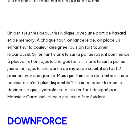
Jeu de chez
Loki
pour enfant à partir de 4 ans.
Un petit jeu très beau, très ludique, avec une part de hasard
et de
memory
.
À chaque tour, on lance
le dé
, on place un
enfant sur la couleur désignée, puis on fait tourner
le
carrousel.
Si l’enfant s’
arrête
sur la partie rose, il commence
à pleuvoir et on rajoute une goutte, si il s’
arrête
sur la partie
jaune, on rajoute une partie de rayon de soleil, il en faut 2
pour enlever une goutte.
Mais que faire si
le dé
tombe sur une
couleur qui n’est plus disponible ?
Il faut relancer la roue, et
deviner sur quel symbole est assis l’enfant designé par
Monsieur Carrousel, et cela est loin d’être évident.
DOWNFORCE