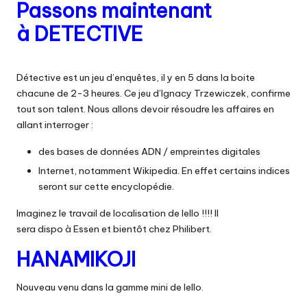
Passons maintenant
à
DETECTIVE
Détective
est un jeu d’enquêtes, il y en 5 dans la boite
chacune de 2-3 heures.
Ce jeu d’Ignacy
Trzewiczek
, confirme
tout son talent.
Nous allons devoir résoudre les affaires en
allant interroger :
des bases de données
ADN
/ empreintes digitales
Internet, notamment
Wikipedia. E
n effet certains indices
seront sur cette encyclopédie.
Imaginez le travail de localisation de
Iello
!!!!
Il
sera
dispo
à
Essen et b
ientôt
chez Philibert.
HANAMIKOJI
Nouveau venu dans la gamme mini de
Iello
.