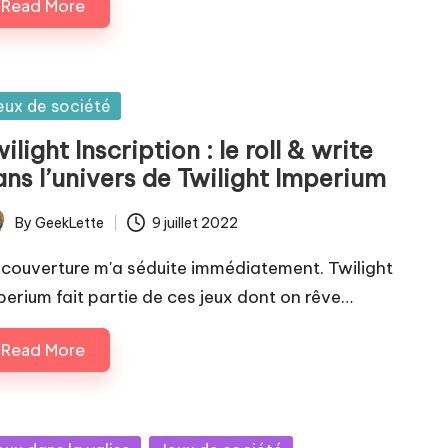
Read More
sted
eux de société
ilight Inscription : le roll & write
ans l’univers de Twilight Imperium
By
GeekLette
9 juillet 2022
ted
 couverture m'a séduite immédiatement. Twilight
perium fait partie de ces jeux dont on rêve…
Read More