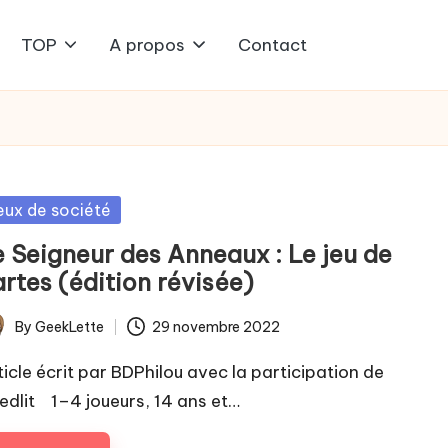
TOP
A propos
Contact
sted
eux de société
e Seigneur des Anneaux : Le jeu de
rtes (édition révisée)
By
GeekLette
29 novembre 2022
ted
ticle écrit par BDPhilou avec la participation de
edlit 1–4 joueurs, 14 ans et…