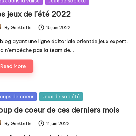
sted
eux dans la valise
Jeux de société
es jeux de l’été 2022
By
GeekLette
15 juin 2022
ted
 blog ayant une ligne éditoriale orientée jeux expert,
la n'empêche pas la team de…
Read More
sted
oups de coeur
Jeux de société
oup de coeur de ces derniers mois
By
GeekLette
11 juin 2022
ted