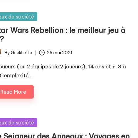
sted
eux de société
ar Wars Rebellion : le meilleur jeu à
 ?
By
GeekLette
26 mai 2021
ted
joueurs (ou 2 équipes de 2 joueurs), 14 ans et +, 3 à
Complexité…
Read More
sted
eux de société
e Seigneur des Anneaux : Voyages en