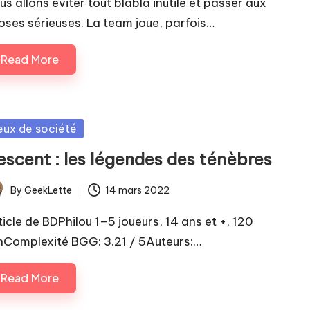
us allons éviter tout blabla inutile et passer aux
oses sérieuses. La team joue, parfois…
Read More
sted
eux de société
escent : les légendes des ténèbres
By
GeekLette
14 mars 2022
ted
ticle de BDPhilou 1–5 joueurs, 14 ans et +, 120
nComplexité BGG: 3.21 / 5Auteurs:…
Read More