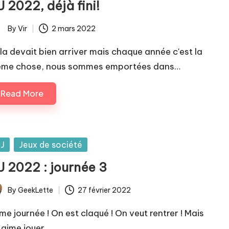
J 2022, déjà fini!
By
Vir
2 mars 2022
ted
la devait bien arriver mais chaque année c'est la
me chose, nous sommes emportées dans…
Read More
sted
IJ
Jeux de société
J 2022 : journée 3
By
GeekLette
27 février 2022
ted
me journée ! On est claqué ! On veut rentrer ! Mais
 aime jouer…