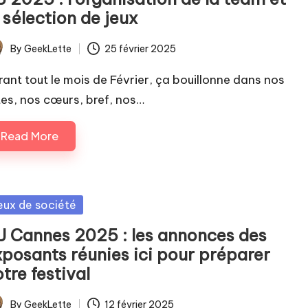
 sélection de jeux
By
GeekLette
25 février 2025
ted
rant tout le mois de Février, ça bouillonne dans nos
tes, nos cœurs, bref, nos…
Read More
sted
eux de société
IJ Cannes 2025 : les annonces des
xposants réunies ici pour préparer
tre festival
By
GeekLette
12 février 2025