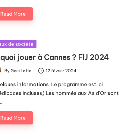
Read More
sted
eux de société
 quoi jouer à Cannes ? FIJ 2024
By
GeekLette
12 février 2024
ted
elques informations Le programme est ici
édicaces incluses) Les nommés aux As d'Or sont
…
Read More