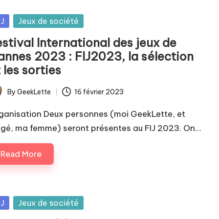
sted
IJ
Jeux de société
stival International des jeux de
annes 2023 : FIJ2023, la sélection
 les sorties
By
GeekLette
16 février 2023
ted
ganisation Deux personnes (moi GeekLette, et
gé, ma femme) seront présentes au FIJ 2023. On…
Read More
sted
IJ
Jeux de société