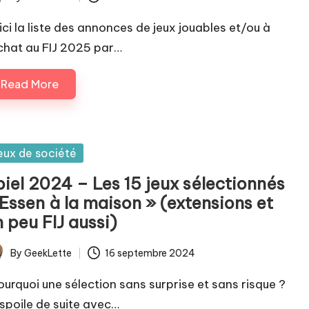
ted
ici la liste des annonces de jeux jouables et/ou à
achat au FIJ 2025 par…
Read More
sted
eux de société
piel 2024 – Les 15 jeux sélectionnés
 Essen à la maison » (extensions et
 peu FIJ aussi)
By
GeekLette
16 septembre 2024
ted
urquoi une sélection sans surprise et sans risque ?
 spoile de suite avec…