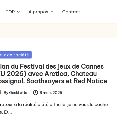
TOP
A propos
Contact
sted
eux de société
ilan du Festival des jeux de Cannes
FIJ 2026) avec Arctica, Chateau
ossignol, Soothsayers et Red Notice
By
GeekLette
8 mars 2026
ted
retour à la réalité a été difficile, je ne vous le cache
s. Et…