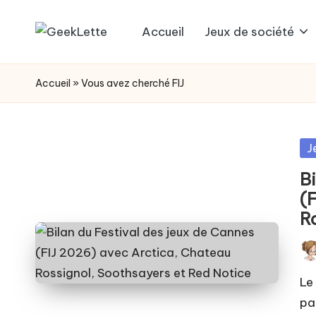
Accueil
Jeux de société
Skip
G
blog
to
sur
e
content
Accueil
»
Vous avez cherché FIJ
les
e
jeux
de
k
Po
J
société
in
L
B
(
e
R
t
Pos
t
by
Le 
e
pa