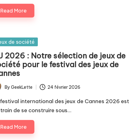
Read More
sted
eux de société
J 2026 : Notre sélection de jeux de
ciété pour le festival des jeux de
annes
By
GeekLette
24 février 2026
ted
 festival international des jeux de Cannes 2026 est
 train de se construire sous…
Read More