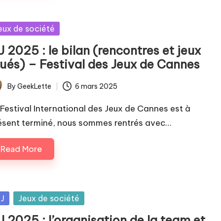
sted
eux de société
J 2025 : le bilan (rencontres et jeux
oués) – Festival des Jeux de Cannes
By
GeekLette
6 mars 2025
ted
 Festival International des Jeux de Cannes est à
ésent terminé, nous sommes rentrés avec…
Read More
sted
IJ
Jeux de société
J 2025 : l’organisation de la team et