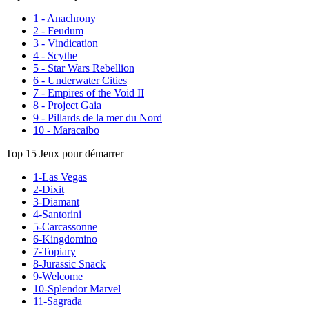
1 - Anachrony
2 - Feudum
3 - Vindication
4 - Scythe
5 - Star Wars Rebellion
6 - Underwater Cities
7 - Empires of the Void II
8 - Project Gaia
9 - Pillards de la mer du Nord
10 - Maracaibo
Top 15 Jeux pour démarrer
1-Las Vegas
2-Dixit
3-Diamant
4-Santorini
5-Carcassonne
6-Kingdomino
7-Topiary
8-Jurassic Snack
9-Welcome
10-Splendor Marvel
11-Sagrada