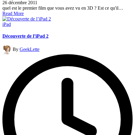
26 décembre 2011
quel est le premier film que vous avez vu en 3D ? Est ce qu'il…
Read More
Posted
iPad
in
Découverte de l’iPad 2
Posted
By
GeekLette
by