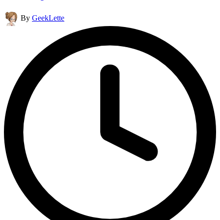
Posted
By
GeekLette
by