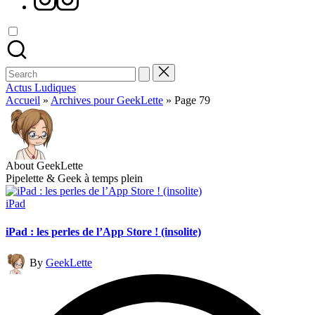
Search
for:
Actus Ludiques
Accueil
»
Archives pour GeekLette
»
Page 79
About GeekLette
Pipelette & Geek à temps plein
Posted
iPad
in
iPad : les perles de l’App Store ! (insolite)
Posted
By
GeekLette
by