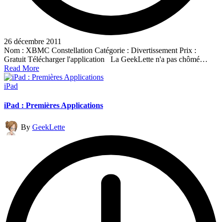
26 décembre 2011
Nom : XBMC Constellation Catégorie : Divertissement Prix :
Gratuit Télécharger l'application La GeekLette n'a pas chômé…
Read More
Posted
iPad
in
iPad : Premières Applications
Posted
By
GeekLette
by