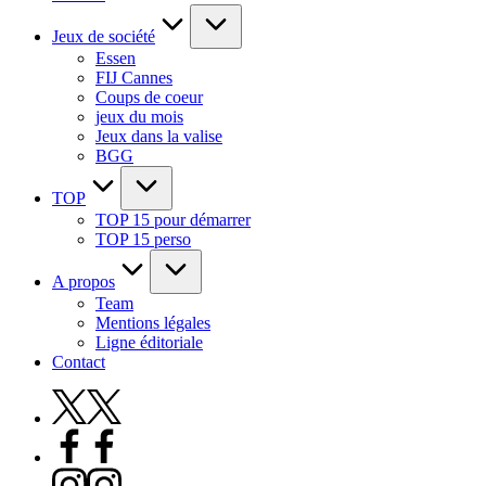
Jeux de société
Essen
FIJ Cannes
Coups de coeur
jeux du mois
Jeux dans la valise
BGG
TOP
TOP 15 pour démarrer
TOP 15 perso
A propos
Team
Mentions légales
Ligne éditoriale
Contact
X
Facebook
Instagram