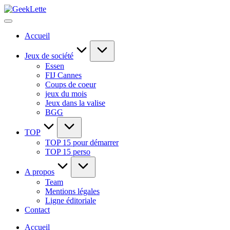
Skip
GeekLette
to
blog
content
sur
Accueil
les
jeux
de
Jeux de société
société
Essen
FIJ Cannes
Coups de coeur
jeux du mois
Jeux dans la valise
BGG
TOP
TOP 15 pour démarrer
TOP 15 perso
A propos
Team
Mentions légales
Ligne éditoriale
Contact
Accueil