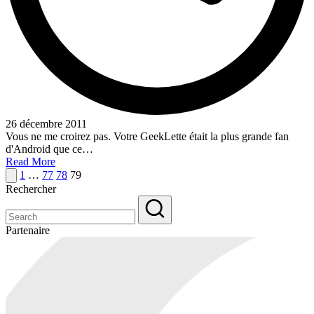
26 décembre 2011
Vous ne me croirez pas. Votre GeekLette était la plus grande fan
d'Android que ce…
Read More
Pagination
Previous
1
…
77
78
79
page
Rechercher
des
publications
Partenaire