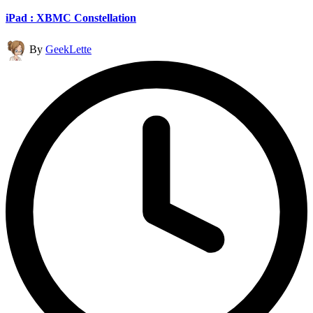
in
iPad : XBMC Constellation
Posted
By
GeekLette
by