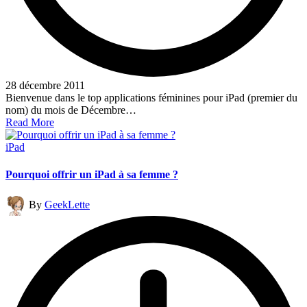
28 décembre 2011
Bienvenue dans le top applications féminines pour iPad (premier du
nom) du mois de Décembre…
Read More
Posted
iPad
in
Pourquoi offrir un iPad à sa femme ?
Posted
By
GeekLette
by