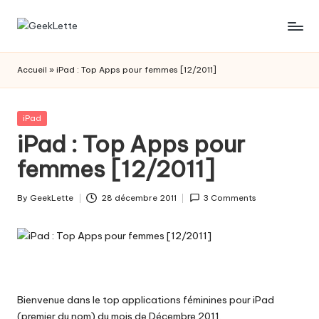
Skip
G
blog
to
sur
content
e
Accueil
»
iPad : Top Apps pour femmes [12/2011]
les
e
jeux
de
k
Posted
iPad
société
in
iPad : Top Apps pour
L
femmes [12/2011]
e
t
By
GeekLette
28 décembre 2011
3 Comments
Posted
t
by
e
Bienvenue dans le top applications féminines pour iPad
(premier du nom) du mois de Décembre 2011.