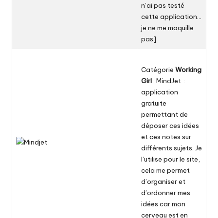
n’ai pas testé
cette application…
je ne me maquille
pas]
Catégorie
Working
Girl
:
MindJet
:
application
gratuite
permettant de
déposer ces idées
et ces notes sur
différents sujets. Je
l’utilise pour le site,
cela me permet
d’organiser et
d’ordonner mes
idées car mon
cerveau est en