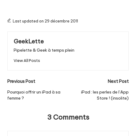
Last updated on 29 décembre 2011
GeekLette
Pipelette & Geek à temps plein
View All Posts
Post
Previous Post
Next Post
navigation
Pourquoi offrir un iPad à sa
iPad : les perles de l’App
femme ?
Store ! (insolite)
3 Comments