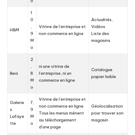
o
1
0
Actualités,
,
Vitrine de l’entreprise et
Vidéos
H&M
9
non commerce en ligne
Liste des
M
magasins
o
2
,
ni une vitrine de
Catalogue
Ikea
8
l’entreprise, ni un
papier lisible
M
commerce en ligne
o
Vitrine de l’entreprise et
Galerie
7,
non commerce en ligne
Géolocalisation
s
9
Tous les menus mènent
pour trouver son
Lafaye
M
au téléchargement
magasin
tte
o
d’une page