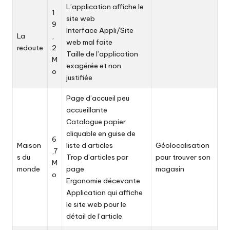
L’application affiche le
1
site web
9
Interface Appli/Site
La
,
web mal faite
redoute
2
Taille de l’application
M
exagérée et non
o
justifiée
Page d’accueil peu
accueillante
Catalogue papier
cliquable en guise de
6
Maison
liste d’articles
Géolocalisation
,7
s du
Trop d’articles par
pour trouver son
M
monde
page
magasin
o
Ergonomie décevante
Application qui affiche
le site web pour le
détail de l’article