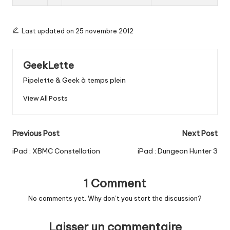
Last updated on 25 novembre 2012
GeekLette
Pipelette & Geek à temps plein
View All Posts
Post
Previous Post
Next Post
navigation
iPad : XBMC Constellation
iPad : Dungeon Hunter 3
1 Comment
No comments yet. Why don’t you start the discussion?
Laisser un commentaire