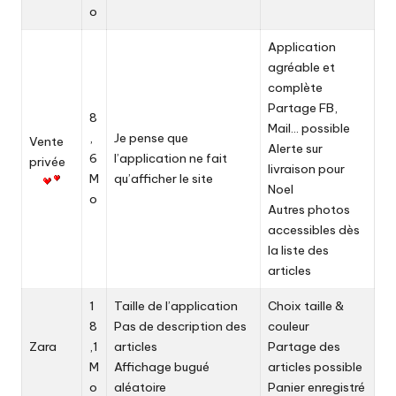
o
Application
agréable et
complète
Partage FB,
8
Mail… possible
,
Je pense que
Vente
Alerte sur
6
l’application ne fait
privée
livraison pour
M
qu’afficher le site
Noel
o
Autres photos
accessibles dès
la liste des
articles
1
Taille de l’application
Choix taille &
8
Pas de description des
couleur
Zara
,1
articles
Partage des
M
Affichage bugué
articles possible
o
aléatoire
Panier enregistré