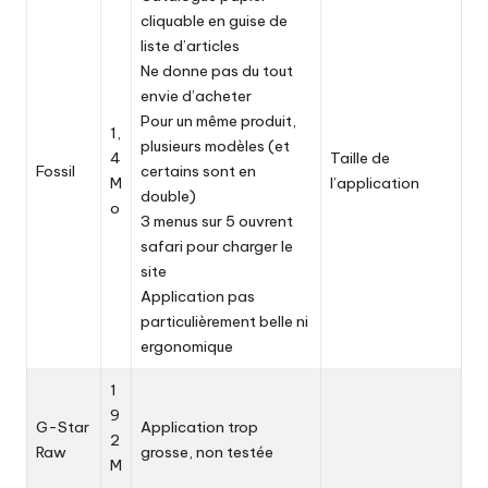
cliquable en guise de
liste d’articles
Ne donne pas du tout
envie d’acheter
Pour un même produit,
1,
plusieurs modèles (et
4
Taille de
Fossil
certains sont en
M
l’application
double)
o
3 menus sur 5 ouvrent
safari pour charger le
site
Application pas
particulièrement belle ni
ergonomique
1
9
G-Star
Application trop
2
Raw
grosse, non testée
M