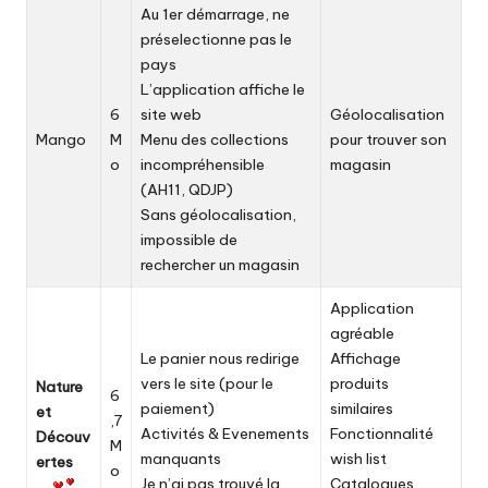
Au 1er démarrage, ne
préselectionne pas le
pays
L’application affiche le
6
site web
Géolocalisation
Mango
M
Menu des collections
pour trouver son
o
incompréhensible
magasin
(AH11, QDJP)
Sans géolocalisation,
impossible de
rechercher un magasin
Application
agréable
Le panier nous redirige
Affichage
vers le site (pour le
produits
Nature
6
paiement)
similaires
et
,7
Activités & Evenements
Fonctionnalité
Découv
M
manquants
wish list
ertes
o
Je n’ai pas trouvé la
Catalogues