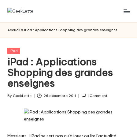
Skip
G
blog
to
sur
content
e
Accueil
»
iPad : Applications Shopping des grandes enseignes
les
e
jeux
de
k
Posted
iPad
société
in
iPad : Applications
L
Shopping des grandes
e
enseignes
t
t
By
GeekLette
26 décembre 2011
1 Comment
Posted
e
by
Messieurs, l’iPad ne sert pas qu’à jouer ou lire l’actualité