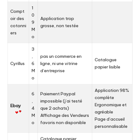
1
Compt
0
oir des
Application trop
9
cotonni
grosse, non testée
M
ers
o
3
,
pas un commerce en
Catalogue
Cyrillus
6
ligne, ni une vitrine
papier lisible
M
d’entreprise
o
Application 98%
6
Paiement Paypal
complète
,
impossible (j’ai testé
Ergonomique et
Ebay
4
que 2 achats)
agréable
M
Affichage des Vendeurs
Page d’accueil
o
favoris non disponible
personnalisable
Catalogue papier