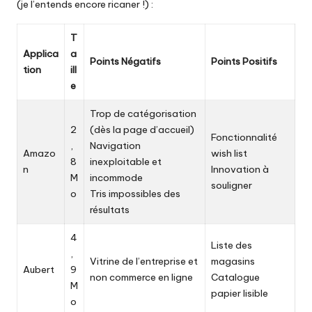
(je l’entends encore ricaner !) :
T
Applica
a
Points Négatifs
Points Positifs
tion
ill
e
Trop de catégorisation
2
(dès la page d’accueil)
Fonctionnalité
,
Navigation
Amazo
wish list
8
inexploitable et
n
Innovation à
M
incommode
souligner
o
Tris impossibles des
résultats
4
Liste des
,
Vitrine de l’entreprise et
magasins
Aubert
9
non commerce en ligne
Catalogue
M
papier lisible
o