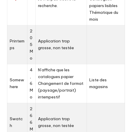
recherche.
papiers lisibles
Thématique du
mois
2
0
Printem
Application trop
5
ps
grosse, non testée
M
o
4
N’affiche que les
,
catalogues papier
Somew
Liste des
6
Changement de format
here
magasins
M
(paysage/portrait)
o
intempestif
2
6
Swatc
Application trop
6
h
grosse, non testée
M