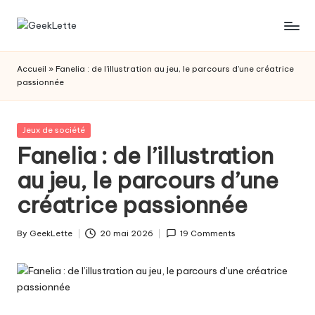
Skip
G
blog
to
sur
content
e
Accueil
»
Fanelia : de l’illustration au jeu, le parcours d’une créatrice
les
passionnée
e
jeux
de
k
société
Posted
Jeux de société
L
in
Fanelia : de l’illustration
e
au jeu, le parcours d’une
t
créatrice passionnée
t
e
By
GeekLette
20 mai 2026
19 Comments
Posted
by