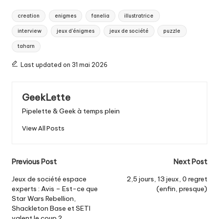
Tags:
creation
enigmes
fanelia
illustratrice
interview
jeux d'énigmes
jeux de société
puzzle
taharn
Last updated on 31 mai 2026
GeekLette
Pipelette & Geek à temps plein
View All Posts
Post
Previous Post
Next Post
navigation
Jeux de société espace
2,5 jours, 13 jeux, 0 regret
experts : Avis – Est-ce que
(enfin, presque)
Star Wars Rebellion,
Shackleton Base et SETI
valent le coup ?