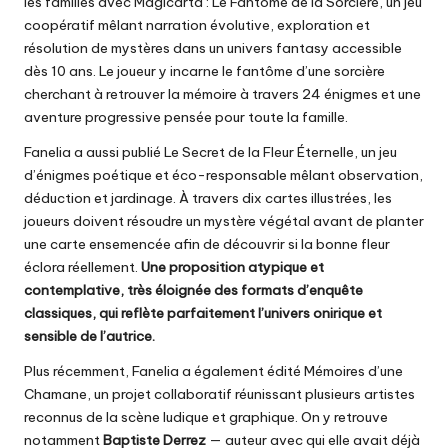
les familles avec
Magicarta : Le Fantôme de la Sorcière
, un jeu
coopératif mêlant narration évolutive, exploration et
résolution de mystères dans un univers fantasy accessible
dès 10 ans. Le joueur y incarne le fantôme d’une sorcière
cherchant à retrouver la mémoire à travers 24 énigmes et une
aventure progressive pensée pour toute la famille.
Fanelia a aussi publié
Le Secret de la Fleur Éternelle
, un jeu
d’énigmes poétique et éco-responsable mêlant observation,
déduction et jardinage. À travers dix cartes illustrées, les
joueurs doivent résoudre un mystère végétal avant de planter
une carte ensemencée afin de découvrir si la bonne fleur
éclora réellement.
Une proposition atypique et
contemplative, très éloignée des formats d’enquête
classiques, qui reflète parfaitement l’univers onirique et
sensible de l’autrice.
Plus récemment, Fanelia a également édité
Mémoires d’une
Chamane
, un projet collaboratif réunissant plusieurs artistes
reconnus de la scène ludique et graphique. On y retrouve
notamment
Baptiste Derrez
— auteur avec qui elle avait déjà