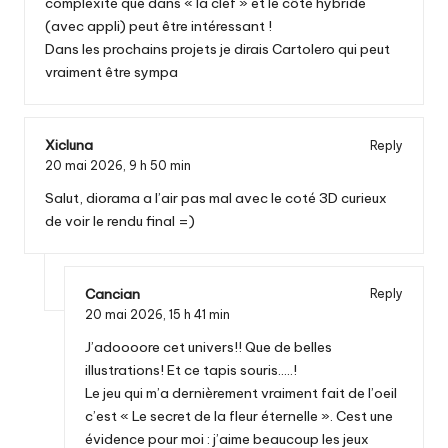
complexité que dans « la clef » et le côté hybride
(avec appli) peut être intéressant !
Dans les prochains projets je dirais Cartolero qui peut
vraiment être sympa
Xicluna
Reply
20 mai 2026,
9 h 50 min
Salut, diorama a l’air pas mal avec le coté 3D curieux
de voir le rendu final =)
Cancian
Reply
20 mai 2026,
15 h 41 min
J’adoooore cet univers!! Que de belles
illustrations! Et ce tapis souris…..!
Le jeu qui m’a dernièrement vraiment fait de l’oeil
c’est « Le secret de la fleur éternelle ». Cest une
évidence pour moi : j’aime beaucoup les jeux