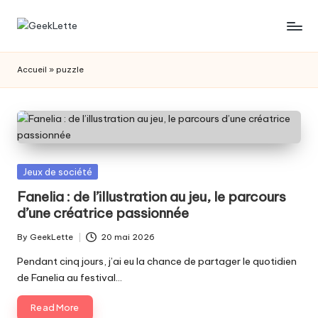
Skip
G
blog
to
sur
content
e
Accueil
»
puzzle
les
e
jeux
de
k
société
L
e
Posted
Jeux de société
t
in
Fanelia : de l’illustration au jeu, le parcours
d’une créatrice passionnée
t
e
By
GeekLette
20 mai 2026
Posted
by
Pendant cinq jours, j’ai eu la chance de partager le quotidien
de Fanelia au festival…
Read More