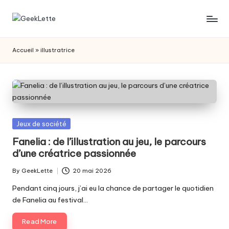
Skip
G
blog
to
sur
content
e
Accueil
»
illustratrice
les
e
jeux
de
k
société
L
e
Posted
Jeux de société
t
in
Fanelia : de l’illustration au jeu, le parcours
d’une créatrice passionnée
t
e
By
GeekLette
20 mai 2026
Posted
by
Pendant cinq jours, j’ai eu la chance de partager le quotidien
de Fanelia au festival…
Read More