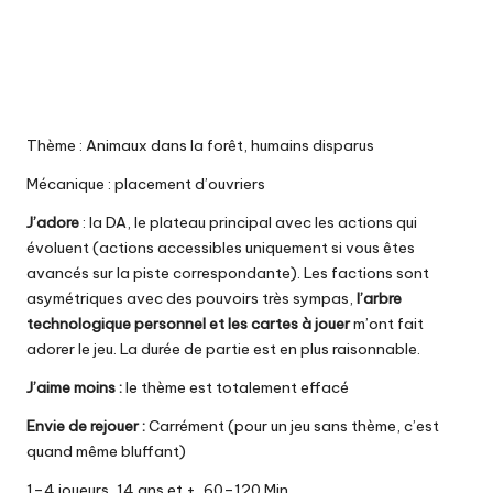
Thème : Animaux dans la forêt, humains disparus
Mécanique : placement d’ouvriers
J’adore
: la DA, le plateau principal avec les actions qui
évoluent (actions accessibles uniquement si vous êtes
avancés sur la piste correspondante). Les factions sont
asymétriques avec des pouvoirs très sympas,
l’arbre
technologique personnel et les cartes à jouer
m’ont fait
adorer le jeu. La durée de partie est en plus raisonnable.
J’aime moins :
le thème est totalement effacé
Envie de rejouer :
Carrément (pour un jeu sans thème, c’est
quand même bluffant)
1–4 joueurs, 14 ans et +, 60–120 Min