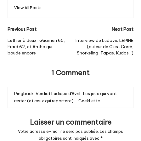
View All Posts
Post
Previous Post
Next Post
navigation
Luthier à deux : Guarneri 65,
Interview de Ludovic LEPINE
Erard 62, et Antho qui
(auteur de C’est Carré,
boude encore
Snorkeling, Tapas, Kudos…)
1 Comment
Pingback:
Verdict Ludique d'Avril : Les jeux qui vont
rester (et ceux qui repartent) - GeekLette
Laisser un commentaire
Votre adresse e-mail ne sera pas publiée.
Les champs
obligatoires sont indiqués avec
*