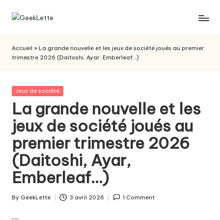
Skip
G
blog
to
sur
content
e
Accueil
»
La grande nouvelle et les jeux de société joués au premier
les
trimestre 2026 (Daitoshi, Ayar, Emberleaf…)
e
jeux
de
k
société
Posted
Jeux de société
L
in
La grande nouvelle et les
e
jeux de société joués au
t
premier trimestre 2026
t
(Daitoshi, Ayar,
e
Emberleaf…)
By
GeekLette
3 avril 2026
1 Comment
Posted
by