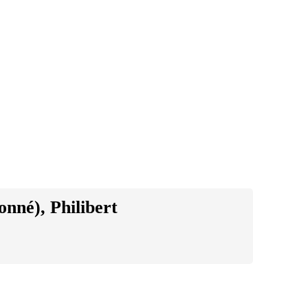
onné
),
Philibert