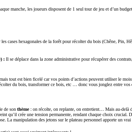
aque manche, les joueurs disposent de 1 seul tour de jeu et d’un budge
 les cases hexagonales de la forêt pour récolter du bois (Chêne, Pin, Hêtr
) :
Il se déplace dans la zone administrative pour récupérer des contrats
is tout est bien ficelé car vos points d’actions peuvent utiliser le moiss
récolter du bois, transformer ce bois, etc … donc vous jonglez entre vo
ble de son
thème
: on récolte, on replante, on entretient… Mais au-delà 
treint qu’il crée une tension permanente, rendant chaque choix crucial. Du
e. La manipulation des jetons sur le plateau personnel apporte un vrai pla