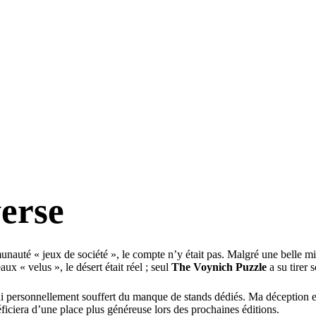
verse
nauté « jeux de société », le compte n’y était pas. Malgré une belle mis
ux « velus », le désert était réel ; seul
The Voynich Puzzle
a su tirer 
j’ai personnellement souffert du manque de stands dédiés. Ma déception es
éficiera d’une place plus généreuse lors des prochaines éditions.