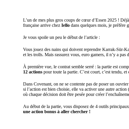
L’un de mes plus gros coups de cœur d’Essen 2025 ! Déjà 6 
française arrive chez
Iello
dans quelques mois, je préfère ga
Je vous spoile un peu le début de l’article :
Vous jouez des nains qui doivent reprendre Karrak-Sür-Kaza
et les trolls. Mais rassurez vous, euro gamers, il n’y a pas
À première vue, le contrat semble serré : la partie est co
12 actions
pour toute la partie. C’est court, c’est tendu, et
Dans Covenant, on ne se contente pas de poser un ouvrier 
si l’action est bien choisie, elle va activer une autre act
où chaque décision doit être pesée pour créer l’enchaînemen
Au début de la partie, vous disposez de 4 outils principau
une action bonus à aller chercher !