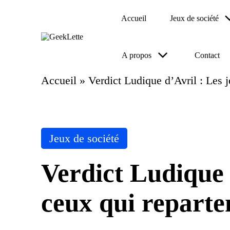
Accueil
Jeux de société
Skip
to
G
blog
content
A propos
Contact
e
sur
e
les
jeux
k
Accueil
»
Verdict Ludique d’Avril : Les j
de
L
société
et
te
Posted
Jeux de société
in
Verdict Ludique d
ceux qui reparte