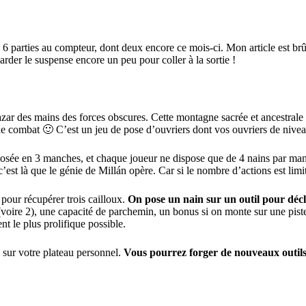
parties au compteur, dont deux encore ce mois-ci. Mon article est brûla
rder le suspense encore un peu pour coller à la sortie !
r des mains des forces obscures. Cette montagne sacrée et ancestrale es
 de combat 🙂 C’est un jeu de pose d’ouvriers dont vos ouvriers de niveau
mposée en 3 manches, et chaque joueur ne dispose que de 4 nains par manc
 c’est là que le génie de Millán opère. Car si le nombre d’actions est limit
pour récupérer trois cailloux.
On pose un nain sur un outil pour décl
ion (voire 2), une capacité de parchemin, un bonus si on monte sur une p
t le plus prolifique possible.
x sur votre plateau personnel.
Vous pourrez forger de nouveaux outils m