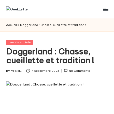
Skip
G
blog
to
sur
content
e
Accueil
»
Doggerland : Chasse, cueillette et tradition !
les
e
jeux
de
k
Posted
Jeux de société
société
in
Doggerland : Chasse,
L
cueillette et tradition !
e
t
By
Mr NeiL
4 septembre 2023
No Comments
Posted
t
by
e