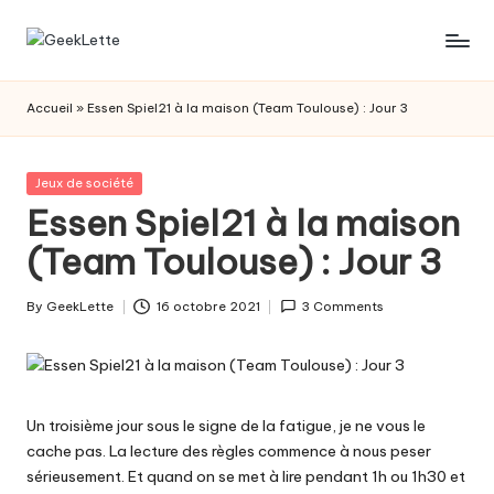
Skip
G
blog
to
sur
content
e
Accueil
»
Essen Spiel21 à la maison (Team Toulouse) : Jour 3
les
e
jeux
de
k
Posted
Jeux de société
société
in
Essen Spiel21 à la maison
L
(Team Toulouse) : Jour 3
e
t
By
GeekLette
16 octobre 2021
3 Comments
Posted
t
by
e
Un troisième jour sous le signe de la fatigue, je ne vous le
cache pas. La lecture des règles commence à nous peser
sérieusement. Et quand on se met à lire pendant 1h ou 1h30 et