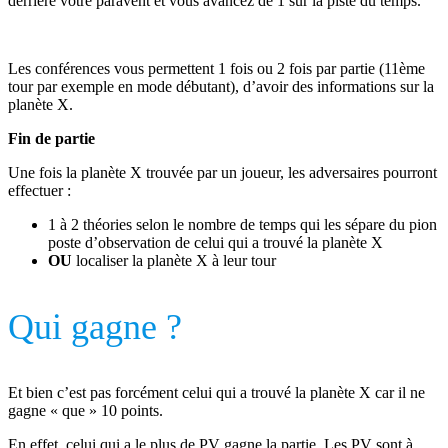
derrière votre paravent et vous avancez de 1 sur la piste du temps.
Les conférences vous permettent 1 fois ou 2 fois par partie (11ème
tour par exemple en mode débutant), d’avoir des informations sur la
planète X.
Fin de partie
Une fois la planète X trouvée par un joueur, les adversaires pourront
effectuer :
1 à 2 théories selon le nombre de temps qui les sépare du pion
poste d’observation de celui qui a trouvé la planète X
OU
localiser la planète X à leur tour
Qui gagne ?
Et bien c’est pas forcément celui qui a trouvé la planète X car il ne
gagne « que » 10 points.
En effet, celui qui a le plus de PV gagne la partie. Les PV sont à