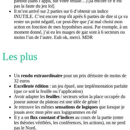
partout (dans l’appli, sur votre feuille…) [là encore ce n’est
pas la faute du jeu lol]
Il m’est arrivé sur 2 parties sur 6 d’obtenir un indice
INUTILE. C’est encore trop tôt après 6 parties de dire si ça va
rester un point négatif, car peut-être que j’ai mal choisi mon
action en fonction de mes hypothèses aussi. Par exemple, à un
moment donné, j’ai eu les nuages de gaz sont à 6 secteurs ou
moins l’un de l’autre. Euh ok, merci. MDR
Les plus
Un
rendu extraordinaire
pour un prix dérisoire de moins de
32 euros
Excellente édition
: un jeu épuré, une implémentation parfaite
(que ce soit la feuille ou l’application)
Avoir adapter les
feuilles
/ secteurs selon la place occupée du
joueur autour du plateau est une idée de génie !
Je retrouve les mêmes
sensations de logiques
que lorsque je
jouais avec mon père aux logigrammes en été
Il y a un
flux constant d’indices
au cours de la partie (entre
les théories vérifiées, les conférences, les actions), on ne perd
pas le Nord.