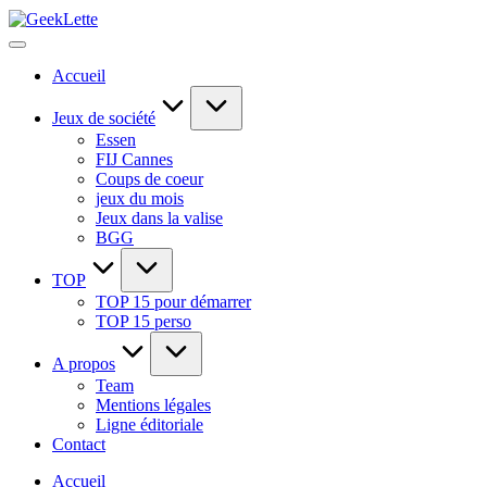
Skip
GeekLette
to
blog
content
sur
Accueil
les
jeux
de
Jeux de société
société
Essen
FIJ Cannes
Coups de coeur
jeux du mois
Jeux dans la valise
BGG
TOP
TOP 15 pour démarrer
TOP 15 perso
A propos
Team
Mentions légales
Ligne éditoriale
Contact
Accueil