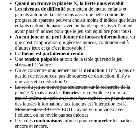
Quand on trouve la planète X, la fierté nous envahit
Les
niveaux de difficulté
permettent de mettre enfants et
parents autour de la table mais aussi une belle courbe de
progression (parents peuvent choisir moins d’indices que leurs
enfants et donc démarrer avec un handicap et laisser l’enfant
avoir plus d’indices pour que le jeu soit équilibré pour tous)
Aucun joueur ne peut donner de fausses informations
, vu
que c’est l’application qui gère les indices, contrairement à
d’autres jeux et ça c’est incroyable !
Le thème est parfaitement rendu
Une
tension palpable
autour de la table qui rend le jeu
stressant
! j’adore !
On se concentre uniquement sur la
déduction
(il n’y a pas de
gestion de ressources, pas de sources de distraction, il n’y a
que vous et la déduction !)
Le sel du jeu se trouve pas seulement sur la recherche de la
planète X mais aussi les
théories
: on dévoile ce qu’on a
trouvé (même si après on le met face cachée), on peut donner
des fausses informations aux joueurs et l’interaction est là.
Monumentale !!!!! ==>
EDIT : ayant vu une vidéo avec
l’éditeur, on ne révèle pas ses théories.
Il y a des
combinaisons
infinies pour
renouveler
les parties
encore et encore.