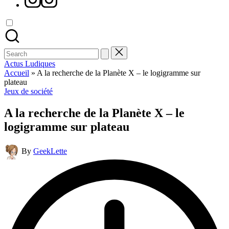
Search
for:
Actus Ludiques
Accueil
»
A la recherche de la Planète X – le logigramme sur
plateau
Posted
Jeux de société
in
A la recherche de la Planète X – le
logigramme sur plateau
Posted
By
GeekLette
by