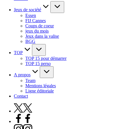
Jeux de société
Essen
FIJ Cannes
Coups de coeur
jeux du mois
Jeux dans la valise
BGG
TOP
TOP 15 pour démarrer
TOP 15 perso
A propos
Team
Mentions légales
Ligne éditoriale
Contact
X
Facebook
Instagram