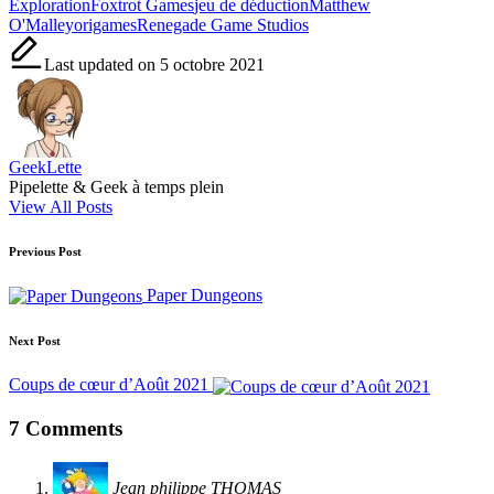
Exploration
Foxtrot Games
jeu de déduction
Matthew
O'Malley
origames
Renegade Game Studios
Last updated on 5 octobre 2021
GeekLette
Pipelette & Geek à temps plein
View All Posts
Post
Previous Post
navigation
Paper Dungeons
Next Post
Coups de cœur d’Août 2021
7 Comments
Jean philippe THOMAS