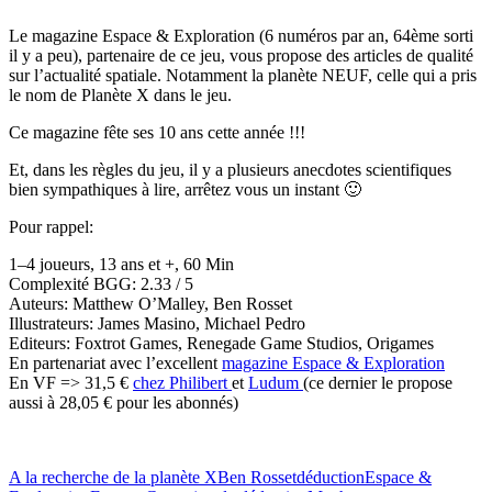
Le magazine Espace & Exploration (6 numéros par an, 64ème sorti
il y a peu), partenaire de ce jeu, vous propose des articles de qualité
sur l’actualité spatiale. Notamment la planète NEUF, celle qui a pris
le nom de Planète X dans le jeu.
Ce magazine fête ses 10 ans cette année !!!
Et, dans les règles du jeu, il y a plusieurs anecdotes scientifiques
bien sympathiques à lire, arrêtez vous un instant 🙂
Pour rappel:
1–4 joueurs, 13 ans et +, 60 Min
Complexité BGG: 2.33 / 5
Auteurs: Matthew O’Malley, Ben Rosset
Illustrateurs: James Masino, Michael Pedro
Editeurs: Foxtrot Games, Renegade Game Studios, Origames
En partenariat avec l’excellent
magazine Espace & Exploration
En VF => 31,5 €
chez Philibert
et
Ludum
(ce dernier le propose
aussi à 28,05 € pour les abonnés)
Tags:
A la recherche de la planète X
Ben Rosset
déduction
Espace &