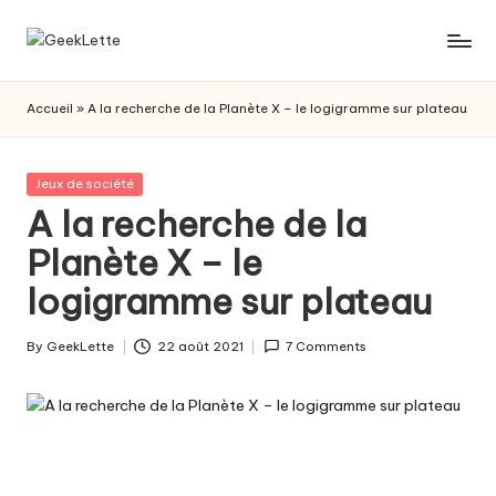
Skip
G
blog
to
sur
content
e
Accueil
»
A la recherche de la Planète X – le logigramme sur plateau
les
e
jeux
de
k
Posted
Jeux de société
société
in
A la recherche de la
L
Planète X – le
e
logigramme sur plateau
t
t
By
GeekLette
22 août 2021
7 Comments
Posted
e
by