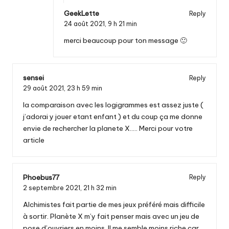
GeekLette
Reply
24 août 2021,
9 h 21 min
merci beaucoup pour ton message 🙂
sensei
Reply
29 août 2021,
23 h 59 min
la comparaison avec les logigrammes est assez juste (
j’adorai y jouer etant enfant ) et du coup ça me donne
envie de rechercher la planete X….. Merci pour votre
article
Phoebus77
Reply
2 septembre 2021,
21 h 32 min
Alchimistes fait partie de mes jeux préféré mais difficile
à sortir. Planète X m’y fait penser mais avec un jeu de
pose d’ouvriers en moins. Il me semble moins riche car