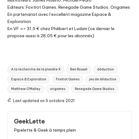
Editeurs: Foxtrot Games, Renegade Game Studios, Origames
En partenariat avec l’excellent
magazine Espace &
Exploration
En VF => 31,5 €
chez Philibert
et
Ludum
(ce dernier le
propose aussi à 28,05 € pour les abonnés)
Tags:
A la recherche de la planète X
Ben Rosset
déduction
Espace & Exploration
Foxtrot Games
jeu de déduction
Matthew O'Malley
origames
Renegade Game Studios
Last updated on 5 octobre 2021
GeekLette
Pipelette & Geek à temps plein