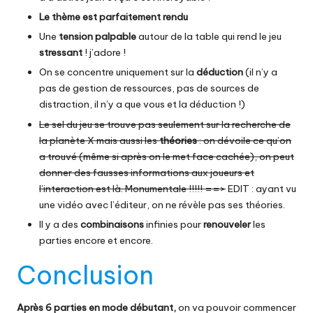
Le thème est parfaitement rendu
Une
tension palpable
autour de la table qui rend le jeu
stressant
! j’adore !
On se concentre uniquement sur la
déduction
(il n’y a
pas de gestion de ressources, pas de sources de
distraction, il n’y a que vous et la déduction !)
Le sel du jeu se trouve pas seulement sur la recherche de
la planète X mais aussi les
théories
: on dévoile ce qu’on
a trouvé (même si après on le met face cachée), on peut
donner des fausses informations aux joueurs et
l’interaction est là. Monumentale !!!!! ==>
EDIT : ayant vu
une vidéo avec l’éditeur, on ne révèle pas ses théories.
Il y a des
combinaisons
infinies pour
renouveler
les
parties encore et encore.
Conclusion
Après 6 parties en mode débutant,
on va pouvoir commencer