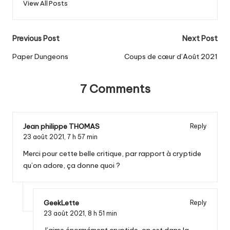
View All Posts
Post
Previous Post
Next Post
navigation
Paper Dungeons
Coups de cœur d’Août 2021
7 Comments
Jean philippe THOMAS
Reply
23 août 2021,
7 h 57 min
Merci pour cette belle critique, par rapport à cryptide
qu’on adore, ça donne quoi ?
GeekLette
Reply
23 août 2021,
8 h 51 min
J’aime énormément cryptide, on est dans la