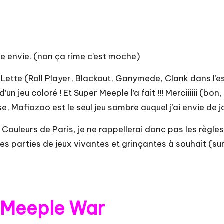
nne envie. (non ça rime c’est moche)
Lette (
Roll Player
,
Blackout
,
Ganymede
,
Clank dans l’
’un jeu coloré ! Et Super Meeple l’a fait !!! Merciiiiii (bon
e, Mafiozoo est le seul jeu sombre auquel j’ai envie de jo
 Couleurs de Paris
, je ne rappellerai donc pas les règl
des parties de jeux vivantes et grinçantes à souhait (su
: Meeple War