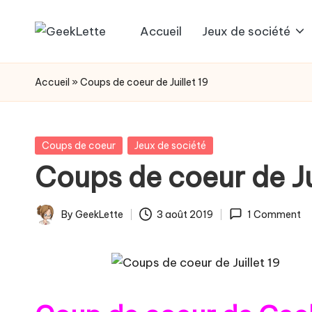
Accueil
Jeux de société
Skip
G
blog
to
sur
e
content
Accueil
»
Coups de coeur de Juillet 19
les
e
jeux
de
k
Posted
Coups de coeur
Jeux de société
société
in
Coups de coeur de Ju
L
e
By
GeekLette
3 août 2019
1 Comment
Posted
t
by
t
e