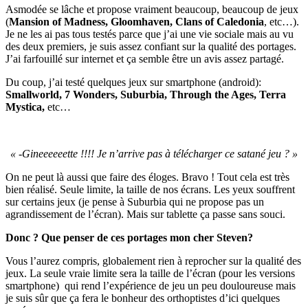
Asmodée se lâche et propose vraiment beaucoup, beaucoup de jeux
(
Mansion of Madness, Gloomhaven, Clans of Caledonia
, etc…).
Je ne les ai pas tous testés parce que j’ai une vie sociale mais au vu
des deux premiers, je suis assez confiant sur la qualité des portages.
J’ai farfouillé sur internet et ça semble être un avis assez partagé.
Du coup, j’ai testé quelques jeux sur smartphone (android):
Smallworld, 7 Wonders, Suburbia, Through the Ages, Terra
Mystica,
etc…
« -Gineeeeeette !!!! Je n’arrive pas à télécharger ce satané jeu ? »
On ne peut là aussi que faire des éloges. Bravo ! Tout cela est très
bien réalisé. Seule limite, la taille de nos écrans. Les yeux souffrent
sur certains jeux (je pense à Suburbia qui ne propose pas un
agrandissement de l’écran). Mais sur tablette ça passe sans souci.
Donc ? Que penser de ces portages mon cher Steven?
Vous l’aurez compris, globalement rien à reprocher sur la qualité des
jeux. La seule vraie limite sera la taille de l’écran (pour les versions
smartphone) qui rend l’expérience de jeu un peu douloureuse mais
je suis sûr que ça fera le bonheur des orthoptistes d’ici quelques