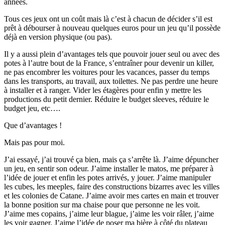
années.
Tous ces jeux ont un coût mais là c’est à chacun de décider s’il est
prêt à débourser à nouveau quelques euros pour un jeu qu’il possède
déjà en version physique (ou pas).
Il y a aussi plein d’avantages tels que pouvoir jouer seul ou avec des
potes à l’autre bout de la France, s’entraîner pour devenir un killer,
ne pas encombrer les voitures pour les vacances, passer du temps
dans les transports, au travail, aux toilettes. Ne pas perdre une heure
à installer et à ranger. Vider les étagères pour enfin y mettre les
productions du petit dernier. Réduire le budget sleeves, réduire le
budget jeu, etc….
Que d’avantages !
Mais pas pour moi.
J’ai essayé, j’ai trouvé ça bien, mais ça s’arrête là. J’aime dépuncher
un jeu, en sentir son odeur. J’aime installer le matos, me préparer à
l’idée de jouer et enfin les potes arrivés, y jouer. J’aime manipuler
les cubes, les meeples, faire des constructions bizarres avec les villes
et les colonies de Catane. J’aime avoir mes cartes en main et trouver
la bonne position sur ma chaise pour que personne ne les voit.
J’aime mes copains, j’aime leur blague, j’aime les voir râler, j’aime
les voir gagner. J’aime l’idée de poser ma bière à côté du plateau