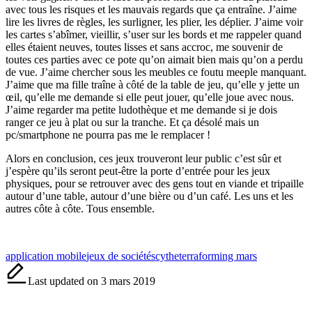
avec tous les risques et les mauvais regards que ça entraîne. J’aime
lire les livres de règles, les surligner, les plier, les déplier. J’aime voir
les cartes s’abîmer, vieillir, s’user sur les bords et me rappeler quand
elles étaient neuves, toutes lisses et sans accroc, me souvenir de
toutes ces parties avec ce pote qu’on aimait bien mais qu’on a perdu
de vue. J’aime chercher sous les meubles ce foutu meeple manquant.
J’aime que ma fille traîne à côté de la table de jeu, qu’elle y jette un
œil, qu’elle me demande si elle peut jouer, qu’elle joue avec nous.
J’aime regarder ma petite ludothèque et me demande si je dois
ranger ce jeu à plat ou sur la tranche. Et ça désolé mais un
pc/smartphone ne pourra pas me le remplacer !
Alors en conclusion, ces jeux trouveront leur public c’est sûr et
j’espère qu’ils seront peut-être la porte d’entrée pour les jeux
physiques, pour se retrouver avec des gens tout en viande et tripaille
autour d’une table, autour d’une bière ou d’un café. Les uns et les
autres côte à côte. Tous ensemble.
Tags:
application mobile
jeux de société
scythe
terraforming mars
Last updated on 3 mars 2019