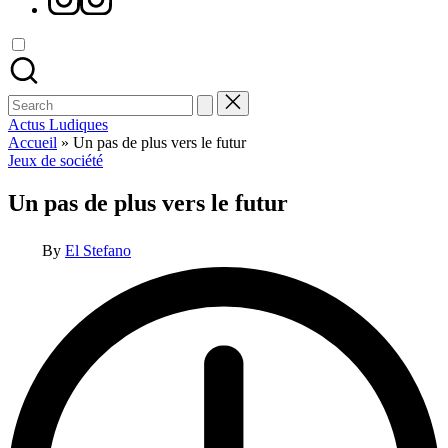
Search
for:
Actus Ludiques
Accueil
»
Un pas de plus vers le futur
Posted
Jeux de société
in
Un pas de plus vers le futur
Posted
By
El Stefano
by