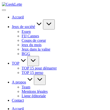
Skip
GeekLette
to
blog
content
sur
Accueil
les
jeux
de
Jeux de société
société
Essen
FIJ Cannes
Coups de coeur
jeux du mois
Jeux dans la valise
BGG
TOP
TOP 15 pour démarrer
TOP 15 perso
A propos
Team
Mentions légales
Ligne éditoriale
Contact
Accueil