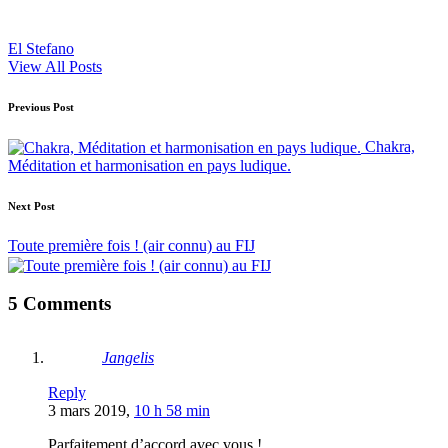
El Stefano
View All Posts
Post
Previous Post
navigation
Chakra,
Méditation et harmonisation en pays ludique.
Next Post
Toute première fois ! (air connu) au FIJ
5 Comments
Jangelis
Reply
3 mars 2019,
10 h 58 min
Parfaitement d’accord avec vous !