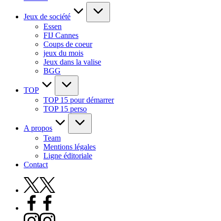
Jeux de société
Essen
FIJ Cannes
Coups de coeur
jeux du mois
Jeux dans la valise
BGG
TOP
TOP 15 pour démarrer
TOP 15 perso
A propos
Team
Mentions légales
Ligne éditoriale
Contact
X
Facebook
Instagram