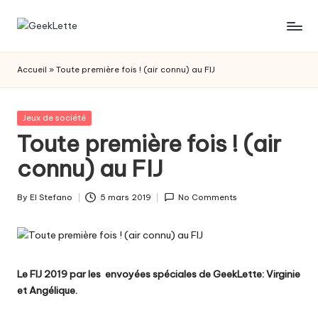
Skip
G
blog
to
sur
content
e
Accueil
»
Toute première fois ! (air connu) au FIJ
les
e
jeux
de
k
Posted
Jeux de société
société
in
Toute première fois ! (air
L
connu) au FIJ
e
t
By
El Stefano
5 mars 2019
No Comments
Posted
t
by
e
Le FIJ 2019
par les envoyées spéciales de GeekLette: Virginie
et Angélique.