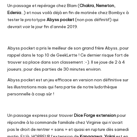
Un passage et repérage chez Blam (
Chakra, Nemeton,
Edenia
…) et nous voilà déjà en fin de matinée chez Bombyx à
tester le prototype
Abyss pocket
(non pas définitif) qui
devrait voir le jour fin d’année 2019.
Abyss pocket a pris le meilleur de son grand frère Abyss, pour
rappel dans le top 10 de GeekLette ! Ce dernier risque fort de
trouver sa place dans son classement :-). Il se joue de 2 à 4
joueurs, pour des parties de 30 minutes environ.
Abyss pocket est un jeu efficace en version non définitive sur
les illustrations mais qui fera partie de notre ludothèque
personnelle à coup sûr !
Un passage express pour trouver
Dice Forge extension
pour
répondre à la commande familiale chez Virginie qui n’avait
pas le droit de rentrer « sans » et quasi en rupture dès samedi
matin. Et là, HORREUR l’extension de
Kanagawa
, Yokai
est en