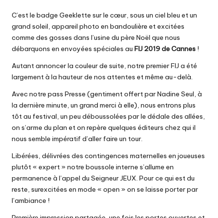
C’est le badge Geeklette sur le cœur, sous un ciel bleu et un
grand soleil, appareil photo en bandoulière et excitées
comme des gosses dans l’usine du père Noël que nous
débarquons en envoyées spéciales au
FIJ 2019 de Cannes
!
Autant annoncer la couleur de suite, notre premier FIJ a été
largement à la hauteur de nos attentes et même au-delà.
Avec notre pass Presse (gentiment offert par Nadine Seul, à
la dernière minute, un grand merci à elle), nous entrons plus
tôt au festival, un peu déboussolées par le dédale des allées,
on s’arme du plan et on repère quelques éditeurs chez qui il
nous semble impératif d’aller faire un tour.
Libérées, délivrées des contingences maternelles en joueuses
plutôt « expert » notre boussole interne s’allume en
permanence à l’appel du Seigneur JEUX. Pour ce qui est du
reste, surexcitées en mode « open » on se laisse porter par
l’ambiance !
Première impression partagée, une fois les portes ouvertes et