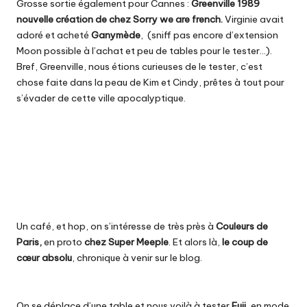
Grosse sortie également pour Cannes :
Greenville 1989
nouvelle création de chez Sorry we are french.
Virginie avait
adoré et acheté
Ganymède
, (sniff pas encore d’extension
Moon possible à l’achat et peu de tables pour le tester…).
Bref, Greenville, nous étions curieuses de le tester, c’est
chose faite dans la peau de Kim et Cindy, prêtes à tout pour
s’évader de cette ville apocalyptique.
Un café, et hop, on s’intéresse de très près à
Couleurs de
Paris
,
en proto
chez Super Meeple
. Et alors là,
le coup de
cœur absolu
, chronique à venir sur le blog.
On se déplace d’une table et nous voilà à tester
Fuji
, en mode