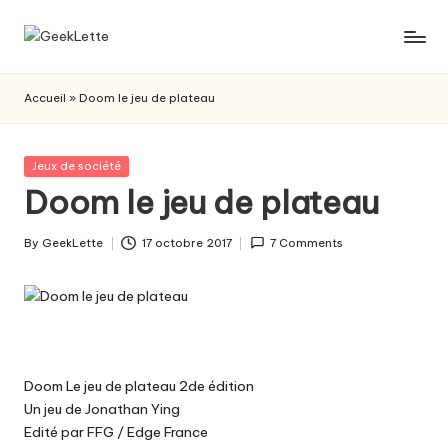
Skip
G
blog
to
sur
content
e
Accueil
»
Doom le jeu de plateau
les
e
jeux
de
k
Posted
Jeux de société
société
in
Doom le jeu de plateau
L
e
By
GeekLette
17 octobre 2017
7 Comments
Posted
t
by
t
e
Doom Le jeu de plateau 2de édition
Un jeu de Jonathan Ying
Edité par FFG / Edge France