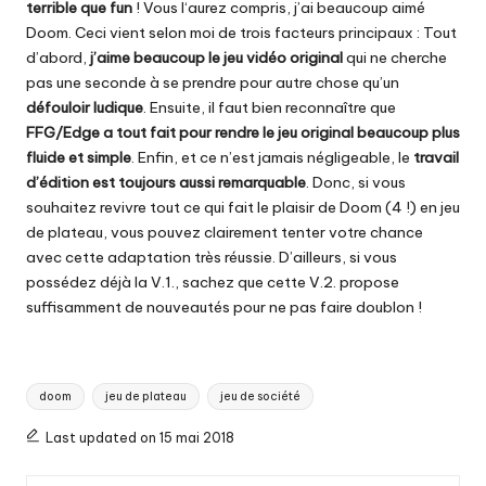
terrible que fun
! Vous l‘aurez compris, j’ai beaucoup aimé
Doom. Ceci vient selon moi de trois facteurs principaux : Tout
d’abord,
j’aime beaucoup le jeu vidéo original
qui ne cherche
pas une seconde à se prendre pour autre chose qu’un
défouloir ludique
. Ensuite, il faut bien reconnaître que
FFG/Edge a tout fait pour rendre le jeu original beaucoup plus
fluide et simple
. Enfin, et ce n’est jamais négligeable, le
travail
d’édition est toujours aussi remarquable
. Donc, si vous
souhaitez revivre tout ce qui fait le plaisir de Doom (4 !) en jeu
de plateau, vous pouvez clairement tenter votre chance
avec cette adaptation très réussie. D’ailleurs, si vous
possédez déjà la V.1., sachez que
cette V.2.
propose
suffisamment de nouveautés pour ne pas faire doublon !
Tags:
doom
jeu de plateau
jeu de société
Last updated on 15 mai 2018