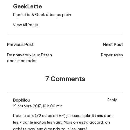
GeekLette
Pipelette & Geek à temps plein
View All Posts
Post
Previous Post
Next Post
navigation
De nouveaux jeux Essen
Paper tales
dans mon radar
7 Comments
Bdphilou
Reply
19 octobre 2017,
10 h 00 min
Pour le prix (72 euros en VF) je l’aurais plutôt mis dans
les + car le matos les vaut. Mais on est d’accord, on
achète pas jeux à ce prix tous les jours!