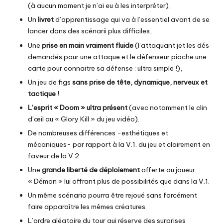
(à aucun moment je n’ai eu à les interpréter),
Un
livret
d’apprentissage qui va à l’essentiel avant de se
lancer dans des scénarii plus difficiles,
Une
prise en main vraiment fluide
(l’attaquant jet les dés
demandés pour une attaque et le défenseur pioche une
carte pour connaitre sa défense : ultra simple !),
Un jeu de figs
sans prise de tête, dynamique, nerveux et
tactique
!
L’esprit « Doom » ultra présent
(avec notamment le clin
d’œil au « Glory Kill » du jeu vidéo).
De nombreuses différences -esthétiques et
mécaniques- par rapport à la V.1. du jeu et clairement en
faveur de la V.2.
Une
grande liberté de déploiement
offerte au joueur
« Démon » lui offrant plus de possibilités que dans la V.1.
Un même scénario pourra être rejoué sans forcément
faire apparaître les mêmes créatures.
L’ordre aléatoire du tour qui réserve des surprises