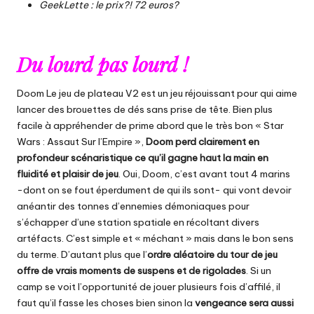
GeekLette : le prix?!
72 euros?
Du lourd pas lourd !
Doom Le jeu de plateau V2
est un jeu réjouissant pour qui aime
lancer des brouettes de dés sans prise de tête. Bien plus
facile à appréhender de prime abord que le très bon « Star
Wars : Assaut Sur l’Empire »,
Doom perd clairement en
profondeur scénaristique ce qu’il gagne haut la main en
fluidité et plaisir de jeu
. Oui, Doom, c’est avant tout 4 marins
-dont on se fout éperdument de qui ils sont- qui vont devoir
anéantir des tonnes d’ennemies démoniaques pour
s’échapper d’une station spatiale en récoltant divers
artéfacts. C’est simple et « méchant » mais dans le bon sens
du terme. D’autant plus que l’
ordre aléatoire du tour de jeu
offre de vrais moments de suspens et de rigolades
. Si un
camp se voit l’opportunité de jouer plusieurs fois d’affilé, il
faut qu’il fasse les choses bien sinon la
vengeance sera aussi