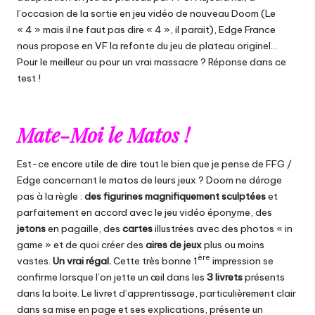
l’occasion de la sortie en jeu vidéo de nouveau Doom (Le
« 4 » mais il ne faut pas dire « 4 », il parait), Edge France
nous propose en
VF la refonte du jeu de plateau originel
…
Pour le meilleur ou pour un vrai massacre ? Réponse dans ce
test !
Mate-Moi le Matos !
Est-ce encore utile de dire tout le bien que je pense de FFG /
Edge concernant le matos de leurs jeux ? Doom ne déroge
pas à la règle :
des figurines magnifiquement sculptées
et
parfaitement en accord avec le jeu vidéo éponyme, des
jetons
en pagaille, des
cartes
illustrées avec des photos « in
game » et de quoi créer des
aires de jeux
plus ou moins
ère
vastes.
Un vrai régal.
Cette très bonne 1
impression se
confirme lorsque l’on jette un œil dans les
3 livrets
présents
dans la boite. Le livret d’apprentissage, particulièrement clair
dans sa mise en page et ses explications, présente un