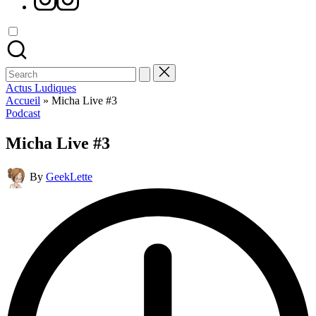
Search
for:
Actus Ludiques
Accueil
»
Micha Live #3
Posted
Podcast
in
Micha Live #3
Posted
By
GeekLette
by