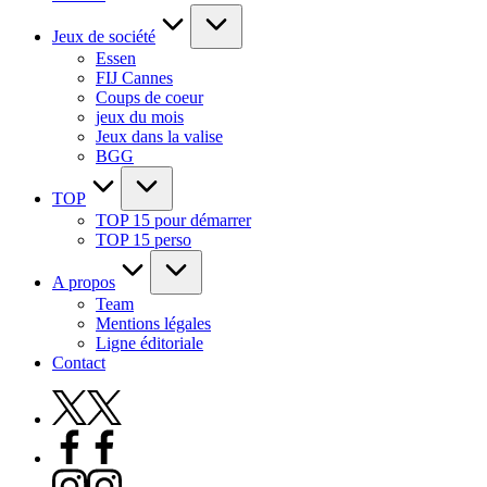
Jeux de société
Essen
FIJ Cannes
Coups de coeur
jeux du mois
Jeux dans la valise
BGG
TOP
TOP 15 pour démarrer
TOP 15 perso
A propos
Team
Mentions légales
Ligne éditoriale
Contact
X
Facebook
Instagram