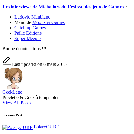
Les interviews de Micha lors du Festival des jeux de Cannes
:
Ludovic Maublanc
Manu de
Moonster Games
Catch up Games
Paille Editions
Super Meeple
Bonne écoute à tous !!!
Last updated on 6 mars 2015
GeekLette
Pipelette & Geek à temps plein
View All Posts
Post
Previous Post
navigation
PolaryCUBE