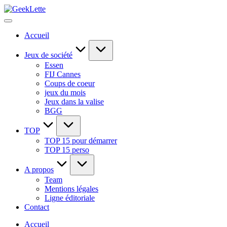
Skip
GeekLette
to
blog
content
sur
Accueil
les
jeux
de
Jeux de société
société
Essen
FIJ Cannes
Coups de coeur
jeux du mois
Jeux dans la valise
BGG
TOP
TOP 15 pour démarrer
TOP 15 perso
A propos
Team
Mentions légales
Ligne éditoriale
Contact
Accueil