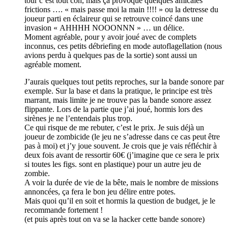
tour c’est tout con, mais ça provoque quelques amicales
frictions …. « mais passe moi la main !!!! » ou la detresse du
joueur parti en éclaireur qui se retrouve coincé dans une
invasion « AHHHH NOOONNN » … un délice.
Moment agréable, pour y avoir joué avec de complets
inconnus, ces petits débriefing en mode autoflagellation (nous
avions perdu à quelques pas de la sortie) sont aussi un
agréable moment.
J’aurais quelques tout petits reproches, sur la bande sonore par
exemple. Sur la base et dans la pratique, le principe est très
marrant, mais limite je ne trouve pas la bande sonore assez
flippante. Lors de la partie que j’ai joué, hormis lors des
sirènes je ne l’entendais plus trop.
Ce qui risque de me rebuter, c’est le prix. Je suis déjà un
joueur de zombicide (le jeu ne s’adresse dans ce cas peut être
pas à moi) et j’y joue souvent. Je crois que je vais réfléchir à
deux fois avant de ressortir 60€ (j’imagine que ce sera le prix
si toutes les figs. sont en plastique) pour un autre jeu de
zombie.
A voir la durée de vie de la bête, mais le nombre de missions
annoncées, ça fera le bon jeu délire entre potes.
Mais quoi qu’il en soit et hormis la question de budget, je le
recommande fortement !
(et puis après tout on va se la hacker cette bande sonore)