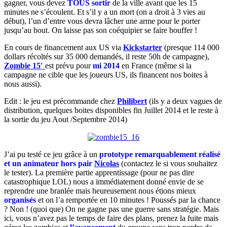
gagner, vous devez
TOUS sortir
de la ville avant que les 15
minutes ne s’écoulent. Et s’il y a un mort (on a droit à 3 vies au
début), l’un d’entre vous devra lâcher une arme pour le porter
jusqu’au bout. On laisse pas son coéquipier se faire bouffer !
En cours de financement aux US via
Kickstarter
(presque 114 000
dollars récoltés sur 35 000 demandés, il reste 50h de campagne),
Zombie 15′
est prévu pour
mi 2014
en France (même si la
campagne ne cible que les joueurs US, ils financent nos boites à
nous aussi).
Edit : le jeu est précommande chez
Philibert
(ils y a deux vagues de
distribution, quelques boites disponibles fin Juillet 2014 et le reste à
la sortie du jeu Aout /Septembre 2014)
J’ai pu testé ce jeu grâce à un
prototype remarquablement réalisé
et un animateur hors pair
Nicolas
(contactez le si vous souhaitez
le tester).
La première partie apprentissage (pour ne pas dire
catastrophique LOL) nous a immédiatement donné envie de se
reprendre une branlée mais heureusement nous étions mieux
organisés
et on l’a remportée en 10 minutes ! Poussés par la chance
? Non ! (quoi que) On ne gagne pas une guerre sans stratégie. Mais
ici, vous n’avez pas le temps de faire des plans, prenez la fuite mais