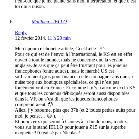
Peut-être que je me plante dans mon interprétation et que c’est
toi qui a raison.
Matthieu - IELLO
Reply
12 février 2014,
11 h 20 min
Merci pour ce chouette article, GeekLette ! ^^
Pour ce qui est de l’envoi à l’international, le KS est en effet
ouvert à tout le monde, mais ne concerne que la version
anglaise. Je sais que ça peut être frustrant pour les joueurs
francophones (entre autres), mais le marché US est
suffisamment gros pour financer cette campagne sans que ça
nuise trop aux boutiques spécialisées, ce qui n’est pas
forcément vrai en France. Et comme il n’y a aucune exclu KS
et que tous les contenus débloqués seront aussi disponibles
dans la VF, on s’est dit que les joueurs francophones
comprendraient. 🙂
Allez, j’y retourne, plus que 37h (et 2 toutes petites nuits pour
moi, je pense… 😛 ).
Et pour ceux qui seront à Cannes à la fin du mois, rendez-
vous sur le stand IELLO pour jouer à Z15 sur la superbe
maquette 3D réalisé par Nicolas !