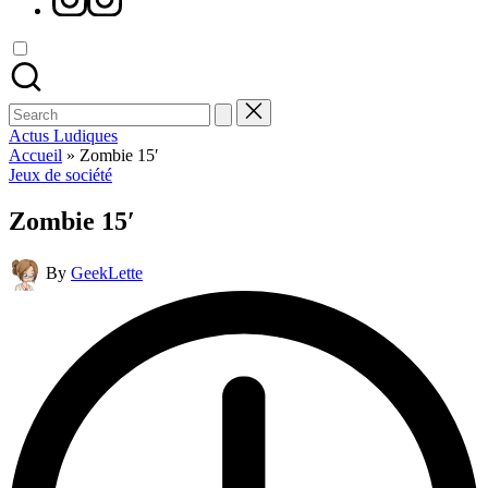
Search
for:
Actus Ludiques
Accueil
»
Zombie 15′
Posted
Jeux de société
in
Zombie 15′
Posted
By
GeekLette
by