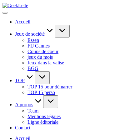
Skip
GeekLette
to
blog
content
sur
Accueil
les
jeux
de
Jeux de société
société
Essen
FIJ Cannes
Coups de coeur
jeux du mois
Jeux dans la valise
BGG
TOP
TOP 15 pour démarrer
TOP 15 perso
A propos
Team
Mentions légales
Ligne éditoriale
Contact
Accueil