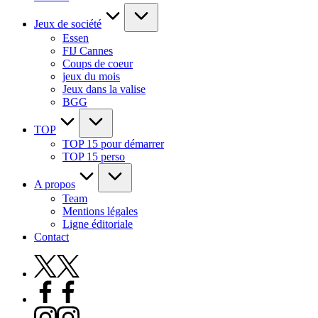
Jeux de société
Essen
FIJ Cannes
Coups de coeur
jeux du mois
Jeux dans la valise
BGG
TOP
TOP 15 pour démarrer
TOP 15 perso
A propos
Team
Mentions légales
Ligne éditoriale
Contact
X
Facebook
Instagram