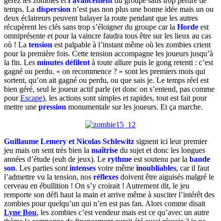
gérez les zombies et
l’avancement
du groupe sans trop perdre de
temps. La
dispersion
n’est pas non plus une bonne idée mais un ou
deux éclaireurs peuvent balayer la route pendant que les autres
récupèrent les clés sans trop s’éloigner du groupe car la
Horde
est
omniprésente et pour la vaincre faudra tous être sur les lieux au cas
où ! La
tension
est palpable à l’instant même où les zombies crient
pour la première fois. Cette tension accompagne les joueurs jusqu’à
la fin. Les
minutes
défilent
à toute allure puis le gong retenti : c’est
gagné ou perdu. « on recommence ? » sont les premiers mots qui
sortent, qu’on ait gagné ou perdu, ou que sais je. Le temps réel est
bien géré, seul le joueur actif parle (et donc on s’entend, pas comme
pour
Escape
), les actions sont simples et rapides, tout est fait pour
mettre une
pression
monumentale sur les joueurs. Et ça marche.
Guillaume Lemery et Nicolas Schlewitz
signent ici leur premier
jeu mais on sent très bien la
maîtrise
du sujet et donc les longues
années d’étude (euh de jeux). Le
rythme
est soutenu par la
bande
son
. Les parties sont
intenses
voire même
inoubliables
, car il faut
l’admettre vu la tension, nos
réflexes
doivent être aiguisés malgré le
cerveau en ébullition ! On s’y croirait ! Autrement dit, le jeu
remporte son défi haut la main et arrive même à susciter l’intérêt des
zombies pour quelqu’un qui n’en est pas fan. Alors comme disait
Lyne Bou
, les zombies c’est vendeur mais est ce qu’avec un autre