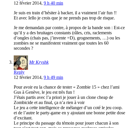
12 février 2014,
9 h 40 min
Je suis en train d’hésiter à backer, il a vraiment l’air fun !!
Et avec Iello je crois que je ne prends pas trop de risque.
Je me demandais par contre, à propos de la bande son : Est-ce
qu’il y a des bruitages constants (râles, cris, raclements
d’ongles (chais pas, j’invente =D), grognements, …) ou les
zombies ne se manifestent vraiment que toutes les 60
secondes ?
Mr Kryshk
Reply
12 février 2014,
9 h 49 min
Pour avoir eu la chance de tester « Zombie 15 » chez l’ami
Gus à Genève, le jeu est très fun !
J’étais partis avec l’a priori je jouer à un clone cheap de
Zombicide et au final, ça n’a rien à voir
Le jeu a cette intelligence de mélanger d’un coté le jeu coop.
et de l’autre le party-game en y ajoutant une bonne petite dose
d’excitant.
Le principe du passage du témoin pour jouer chacun à son