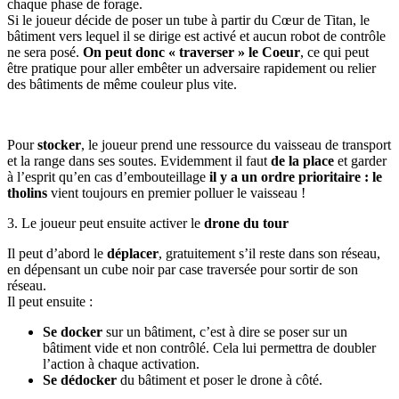
chaque phase de forage.
Si le joueur décide de poser un tube à partir du Cœur de Titan, le
bâtiment vers lequel il se dirige est activé et aucun robot de contrôle
ne sera posé.
On peut donc « traverser » le Coeur
, ce qui peut
être pratique pour aller embêter un adversaire rapidement ou relier
des bâtiments de même couleur plus vite.
Pour
stocker
, le joueur prend une ressource du vaisseau de transport
et la range dans ses soutes. Evidemment il faut
de la place
et garder
à l’esprit qu’en cas d’embouteillage
il y a un ordre prioritaire : le
tholins
vient toujours en premier polluer le vaisseau !
3. Le joueur peut ensuite activer le
drone du tour
Il peut d’abord le
déplacer
, gratuitement s’il reste dans son réseau,
en dépensant un cube noir par case traversée pour sortir de son
réseau.
Il peut ensuite :
Se docker
sur un bâtiment, c’est à dire se poser sur un
bâtiment vide et non contrôlé. Cela lui permettra de doubler
l’action à chaque activation.
Se dédocker
du bâtiment et poser le drone à côté.