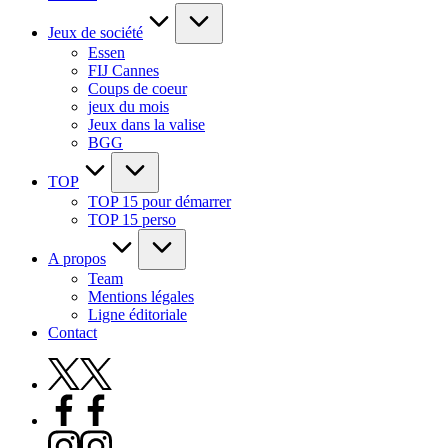
Jeux de société
Essen
FIJ Cannes
Coups de coeur
jeux du mois
Jeux dans la valise
BGG
TOP
TOP 15 pour démarrer
TOP 15 perso
A propos
Team
Mentions légales
Ligne éditoriale
Contact
X
Facebook
Instagram