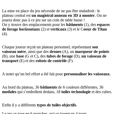
La mise en place du jeu nécessite de ne pas être maladroit : le
plateau central est
un magistral anneau en 3D à monter
. On ne
jouera donc pas à ce jeu sur un coin de table basse !
On y trouve des emplacements pour les
bâtiments
(1), des
espaces
de forage horizontaux
(2) et
verticaux
(3) et le C
oeur de Titan
(4).
Chaque joueur reçoit un plateau personnel, représentant
son
vaisseau mère
, ainsi que des
drones
(A), un
marqueur de points
(B), une
base
(G et C), des
tubes de forage
(D),
un vaisseau de
transport
(E) et des
robots de contrôle
(F).
A noter qu’un bel effort a été fait pour
personnaliser les vaisseaux
.
Au bord du plateau, 36
bâtiments
de 6 couleurs différentes, 36
modules
qui s’emboîtent dedans, 18
tuiles technologie
et des cubes.
Enfin il y a différents
types de tuiles objectifs
.
Le jeu se joue en 6 manches, qui se jouent en 4 tours.