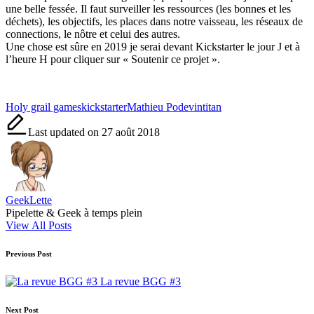
une belle fessée. Il faut surveiller les ressources (les bonnes et les
déchets), les objectifs, les places dans notre vaisseau, les réseaux de
connections, le nôtre et celui des autres.
Une chose est sûre en 2019 je serai devant Kickstarter le jour J et à
l’heure H pour cliquer sur « Soutenir ce projet ».
Tags:
Holy grail games
kickstarter
Mathieu Podevin
titan
Last updated on 27 août 2018
GeekLette
Pipelette & Geek à temps plein
View All Posts
Post
Previous Post
navigation
La revue BGG #3
Next Post