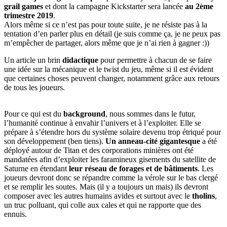
grail games
et dont la campagne Kickstarter sera lancée
au 2ème
trimestre 2019
.
Alors même si ce n’est pas pour toute suite, je ne résiste pas à la
tentation d’en parler plus en détail (je suis comme ça, je ne peux pas
m’empêcher de partager, alors même que je n’ai rien à gagner :))
Un article un brin
didactique
pour permettre à chacun de se faire
une idée sur la mécanique et le twist du jeu, même si il est évident
que certaines choses peuvent changer, notamment grâce aux retours
de tous les joueurs.
Pour ce qui est du
background
, nous sommes dans le futur,
l’humanité continue à envahir l’univers et à l’exploiter. Elle se
prépare à s’étendre hors du système solaire devenu trop étriqué pour
son développement (ben tiens).
Un anneau-cité gigantesque
a été
déployé autour de Titan et des corporations minières ont été
mandatées afin d’exploiter les faramineux gisements du satellite de
Saturne en étendant
leur réseau de forages et de bâtiments
. Les
joueurs devront donc se répandre comme la vérole sur le bas clergé
et se remplir les soutes. Mais (il y a toujours un mais) ils devront
composer avec les autres humains avides et surtout avec le
tholins
,
un truc polluant, qui colle aux cales et qui ne rapporte que des
ennuis.