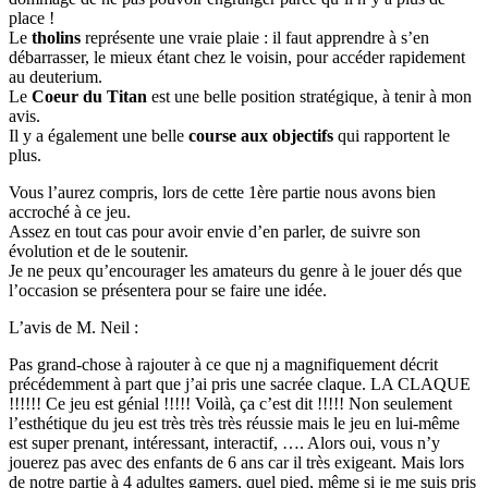
place !
Le
tholins
représente une vraie plaie : il faut apprendre à s’en
débarrasser, le mieux étant chez le voisin, pour accéder rapidement
au deuterium.
Le
Coeur du Titan
est une belle position stratégique, à tenir à mon
avis.
Il y a également une belle
course aux objectifs
qui rapportent le
plus.
Vous l’aurez compris, lors de cette 1ère partie nous avons bien
accroché à ce jeu.
Assez en tout cas pour avoir envie d’en parler, de suivre son
évolution et de le soutenir.
Je ne peux qu’encourager les amateurs du genre à le jouer dés que
l’occasion se présentera pour se faire une idée.
L’avis de M. Neil :
Pas grand-chose à rajouter à ce que nj a magnifiquement décrit
précédemment à part que j’ai pris une sacrée claque. LA CLAQUE
!!!!!! Ce jeu est génial !!!!! Voilà, ça c’est dit !!!!! Non seulement
l’esthétique du jeu est très très très réussie mais le jeu en lui-même
est super prenant, intéressant, interactif, …. Alors oui, vous n’y
jouerez pas avec des enfants de 6 ans car il très exigeant. Mais lors
de notre partie à 4 adultes gamers, quel pied, même si je me suis pris