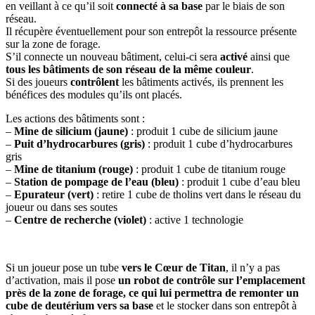
en veillant à ce qu’il soit
connecté à sa base
par le biais de son
réseau.
Il récupère éventuellement pour son entrepôt la ressource présente
sur la zone de forage.
S’il connecte un nouveau bâtiment, celui-ci sera
activé
ainsi que
tous les bâtiments de son réseau de la même couleur
.
Si des joueurs
contrôlent
les bâtiments activés, ils prennent les
bénéfices des modules qu’ils ont placés.
Les actions des bâtiments sont :
–
Mine de silicium (jaune)
: produit 1 cube de silicium jaune
–
Puit d’hydrocarbures (gris)
: produit 1 cube d’hydrocarbures
gris
–
Mine de titanium (rouge)
: produit 1 cube de titanium rouge
–
Station de pompage de l’eau (bleu)
: produit 1 cube d’eau bleu
–
Epurateur (vert)
: retire 1 cube de tholins vert dans le réseau du
joueur ou dans ses soutes
–
Centre de recherche (violet)
: active 1 technologie
Si un joueur pose un tube
vers le Cœur de Titan
, il n’y a pas
d’activation, mais il pose
un robot de contrôle sur l’emplacement
près de la zone de forage, ce qui lui permettra de remonter un
cube de deutérium vers sa base
et le stocker dans son entrepôt à