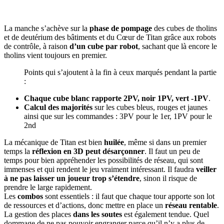
La manche s’achève sur la
phase de pompage
des cubes de tholins
et de deutérium des bâtiments et du Cœur de Titan grâce aux robots
de contrôle, à raison
d’un cube par robot
, sachant que là encore le
tholins vient toujours en premier.
Points qui s’ajoutent à la fin à ceux marqués pendant la partie
:
Chaque cube blanc rapporte 2PV, noir 1PV, vert -1PV
.
Calcul des majorités
sur les cubes bleus, rouges et jaunes
ainsi que sur les commandes : 3PV pour le 1er, 1PV pour le
2nd
La mécanique de Titan est bien
huilée
, même si dans un premier
temps la
réflexion en 3D peut désarçonner
. Il faut un peu de
temps pour bien appréhender les possibilités de réseau, qui sont
immenses et qui rendent le jeu vraiment intéressant. Il faudra
veiller
à ne pas laisser un joueur trop s’étendre
, sinon il risque de
prendre le large rapidement.
Les
combos
sont essentiels : il faut que chaque tour apporte son lot
de ressources et d’actions, donc mettre en place un
réseau rentable
.
La gestion des places
dans les soutes
est également tendue. Quel
dommage de ne pas pouvoir engranger parce qu’il n’y a plus de