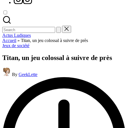
Search
for:
Actus Ludiques
Accueil
»
Titan, un jeu colossal à suivre de près
Posted
Jeux de société
in
Titan, un jeu colossal à suivre de près
Posted
By
GeekLette
by