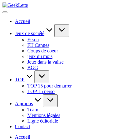
Skip
GeekLette
to
blog
content
sur
Accueil
les
jeux
de
Jeux de société
société
Essen
FIJ Cannes
Coups de coeur
jeux du mois
Jeux dans la valise
BGG
TOP
TOP 15 pour démarrer
TOP 15 perso
A propos
Team
Mentions légales
Ligne éditoriale
Contact
Accueil