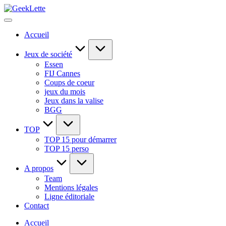
Skip
GeekLette
to
blog
content
sur
Accueil
les
jeux
de
Jeux de société
société
Essen
FIJ Cannes
Coups de coeur
jeux du mois
Jeux dans la valise
BGG
TOP
TOP 15 pour démarrer
TOP 15 perso
A propos
Team
Mentions légales
Ligne éditoriale
Contact
Accueil