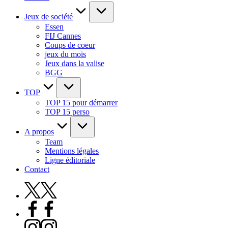
Jeux de société
Essen
FIJ Cannes
Coups de coeur
jeux du mois
Jeux dans la valise
BGG
TOP
TOP 15 pour démarrer
TOP 15 perso
A propos
Team
Mentions légales
Ligne éditoriale
Contact
X
Facebook
Instagram