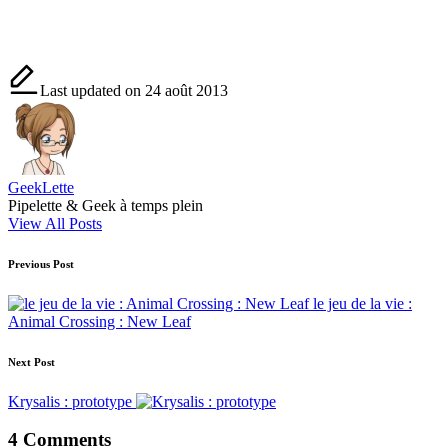
Last updated on 24 août 2013
GeekLette
Pipelette & Geek à temps plein
View All Posts
Post
Previous Post
navigation
le jeu de la vie :
Animal Crossing : New Leaf
Next Post
Krysalis : prototype
4 Comments