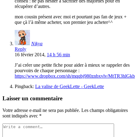
conseil : ne pas hésiter à sacrifier des majortiés pour en
récupérer d’autres.
mon cousin présent avec moi et pourtant pas fan de jeux +
que çà l’à même acheter, son premier jeu acheter^^
Nikya
Reply
16 février 2014,
14 h 56 min
J’ai créer une petite fiche pour aider à mieux se rappeler des
pourvoirs de chaque personnage :
https://www.dropbox.com/sh/mqqbj980znbxvlv/MtTR3hlGkb
Pingback:
La valise de GeekLette - GeekLette
Laisser un commentaire
Votre adresse e-mail ne sera pas publiée.
Les champs obligatoires
sont indiqués avec
*