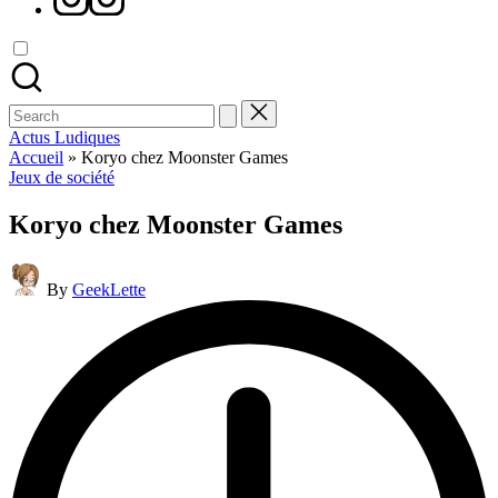
Search
for:
Actus Ludiques
Accueil
»
Koryo chez Moonster Games
Posted
Jeux de société
in
Koryo chez Moonster Games
Posted
By
GeekLette
by