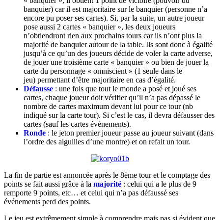
« banquier », il obtient 1 point de victoire (pouvoir du
banquier) car il est majoritaire sur le banquier (personne n’a
encore pu poser ses cartes). Si, par la suite, un autre joueur
pose aussi 2 cartes « banquier », les deux joueurs
n’obtiendront rien aux prochains tours car ils n’ont plus la
majorité de banquier autour de la table. Ils sont donc à égalité
jusqu’à ce qu’un des joueurs décide de voler la carte adverse,
de jouer une troisième carte « banquier » ou bien de jouer la
carte du personnage « omniscient » (1 seule dans le
jeu) permettant d’être majoritaire en cas d’égalité.
Défausse
: une fois que tout le monde a posé et joué ses
cartes, chaque joueur doit vérifier qu’il n’a pas dépassé le
nombre de cartes maximum devant lui pour ce tour (nb
indiqué sur la carte tour). Si c’est le cas, il devra défausser des
cartes (sauf les cartes événements).
Ronde
: le jeton premier joueur passe au joueur suivant (dans
l’ordre des aiguilles d’une montre) et on refait un tour.
La fin de partie est annoncée après le 8ème tour et le comptage des
points se fait aussi grâce à la
majorité
: celui qui a le plus de 9
remporte 9 points, etc… et celui qui n’a pas défaussé ses
événements perd des points.
Le jeu est extrêmement simple à comprendre mais pas si évident que