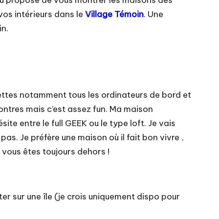
 jeu propose de vous montrer les maisons des
os intérieurs dans le
Village Témoin
. Une
in.
mplettes notamment tous les ordinateurs de bord et
contres mais c’est assez fun. Ma maison
ite entre le full GEEK ou le type loft. Je vais
 pas. Je préfère une maison où il fait bon vivre ,
 vous êtes toujours dehors !
iter sur une île (je crois uniquement dispo pour