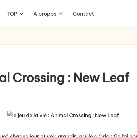
TOP
A propos
Contact
imal Crossing : New Leaf
) chaque jour et voir grandir la ville d’Orion (je l’ai no