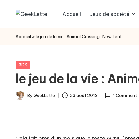
Accueil
Jeux de société
Skip
G
blog
to
sur
e
content
Accueil
»
le jeu de la vie : Animal Crossing : New Leaf
les
e
jeux
de
k
Posted
3DS
société
in
le jeu de la vie : An
L
e
By
GeekLette
23 août 2013
1 Comment
Posted
t
by
t
e
Cela fait près d’un mois que je teste ACNL (presque