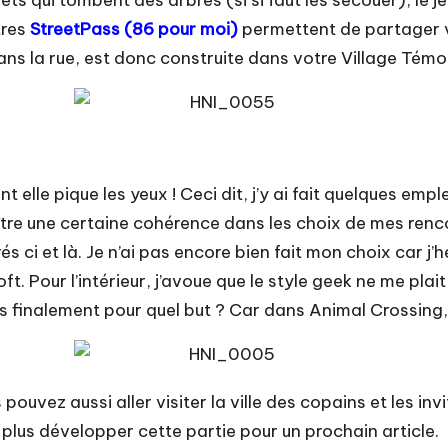
jets qui tombent des arbres (si si faut les secouer), le
tres
StreetPass
(86 pour moi)
permettent de partager v
ans la rue, est donc construite dans votre Village Témo
nt elle pique les yeux ! Ceci dit, j’y ai fait quelques e
naître une certaine cohérence dans les choix de mes ren
i et là. Je n’ai pas encore bien fait mon choix car j’hés
t. Pour l’intérieur, j’avoue que le style geek ne me plait
s finalement pour quel but ? Car dans Animal Crossing,
 pouvez aussi aller visiter la ville des copains et les inv
e plus développer cette partie pour un prochain article.