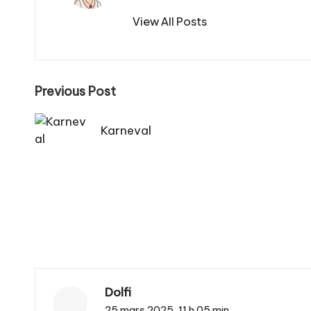
View All Posts
Post
Previous Post
navigation
Karneval
Dolfi
25 mars 2025,
11 h 05 min