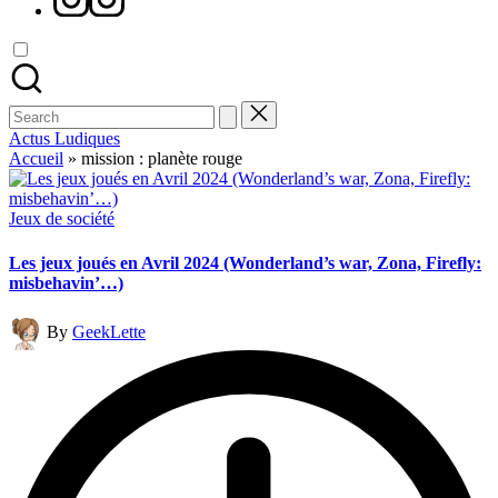
Search
for:
Actus Ludiques
Accueil
»
mission : planète rouge
Posted
Jeux de société
in
Les jeux joués en Avril 2024 (Wonderland’s war, Zona, Firefly:
misbehavin’…)
Posted
By
GeekLette
by