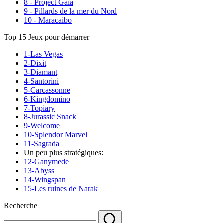
8 - Project Gaia
9 - Pillards de la mer du Nord
10 - Maracaibo
Top 15 Jeux pour démarrer
1-Las Vegas
2-Dixit
3-Diamant
4-Santorini
5-Carcassonne
6-Kingdomino
7-Topiary
8-Jurassic Snack
9-Welcome
10-Splendor Marvel
11-Sagrada
Un peu plus stratégiques:
12-Ganymede
13-Abyss
14-Wingspan
15-Les ruines de Narak
Recherche