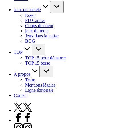
Jeux de société
Essen
FIJ Cannes
Coups de coeur
jeux du mois
Jeux dans la valise
BGG
TOP
TOP 15 pour démarrer
TOP 15 perso
A propos
Team
Mentions légales
Ligne éditoriale
Contact
X
Facebook
Instagram