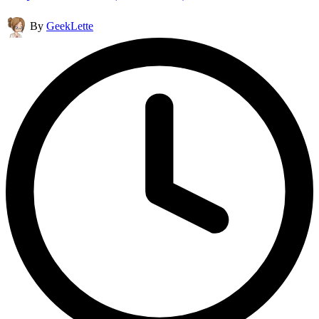
Posted
By
GeekLette
by