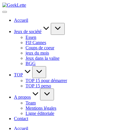
Skip
GeekLette
to
blog
content
sur
Accueil
les
jeux
de
Jeux de société
société
Essen
FIJ Cannes
Coups de coeur
jeux du mois
Jeux dans la valise
BGG
TOP
TOP 15 pour démarrer
TOP 15 perso
A propos
Team
Mentions légales
Ligne éditoriale
Contact
Accueil