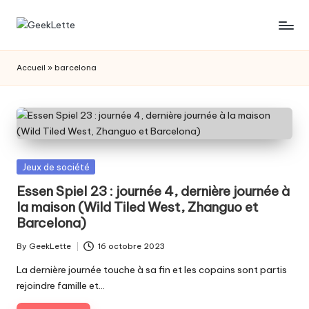
Skip
G
blog
to
sur
content
e
Accueil
»
barcelona
les
e
jeux
de
k
société
L
e
Posted
Jeux de société
t
in
Essen Spiel 23 : journée 4, dernière journée à
la maison (Wild Tiled West, Zhanguo et
t
Barcelona)
e
By
GeekLette
16 octobre 2023
Posted
by
La dernière journée touche à sa fin et les copains sont partis
rejoindre famille et…