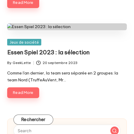
Read More
Posted
Jeux de société
in
Essen Spiel 2023 : la sélection
By
GeekLette
20 septembre 2023
Posted
by
Comme l'an dernier, la team sera séparée en 2 groupes: la
team Nord (TruffeAuVent, Mr…
Read More
Rechercher